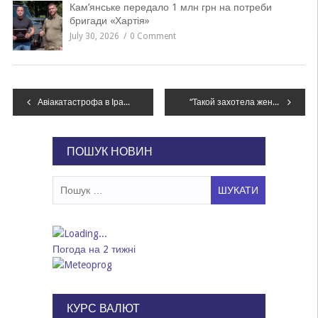
Кам’янське передало 1 млн грн на потреби
бригади «Хартія»
July 30, 2026
0 Comment
Навігація
Авіакатастрофа в Ірані: посольство забрало з повідомлення про аварію слова, що теракт чи атака виключені
“Такой захотела жена”: в центре Днепра с праздничной ярмарки двое мужчин украли столик, – ФОТО
записів
ПОШУК НОВИН
Пошук:
Погода на 2 тижні
КУРС ВАЛЮТ