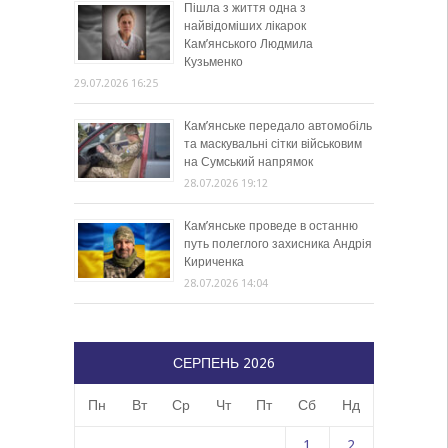
Пішла з життя одна з
найвідоміших лікарок
Кам’янського Людмила
Кузьменко
29.07.2026 16:25
Кам’янське передало автомобіль
та маскувальні сітки військовим
на Сумський напрямок
28.07.2026 19:12
Кам’янське проведе в останню
путь полеглого захисника Андрія
Кириченка
28.07.2026 14:04
СЕРПЕНЬ 2026
Пн
Вт
Ср
Чт
Пт
Сб
Нд
1
2