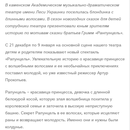
В каменском Академическом музыкально-драматическом
театре имени Леси Украинки поселилась блондинка с
длинными волосами. В сезон новогодних сказок для детей
сотрудники театра презентовали юным зрителям
историю по мотивам сказки братьев Гримм «Ранпунцель».
С 21 декабря по 9 января на основной сцене нашего театра
детям и родителям показывают новый спектакль
«Рапунцель». Увлекательную историю о красавице-принцессе
с волшебными волосами и ее необычайных приключениях
поставил молодой, но уже известный режиссер Артур
Прокопьев.
Рапунцель – красавица-принцесса, девочка с длинной
белокурой косой, которую злая волшебница похитила у
королевской семьи и заточила в высокую неприступную
башню. Секрет Рапунцель в ее волосах, которые исцеляют
раны и возвращают молодость. Именно они и нужны были
колдунье.