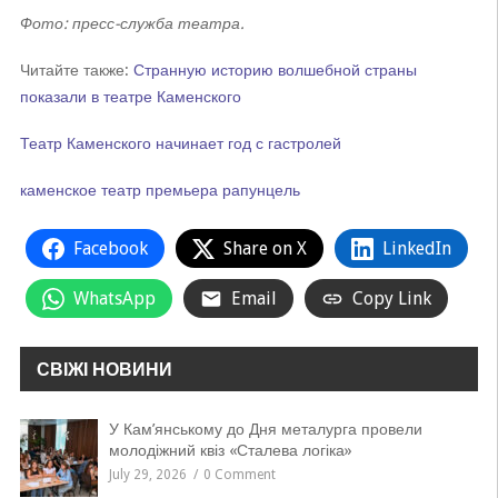
Фото: пресс-служба театра.
Читайте также:
Странную историю волшебной страны
показали в театре Каменского
Театр Каменского начинает год с гастролей
каменское
театр
премьера
рапунцель
Facebook
Share on X
LinkedIn
WhatsApp
Email
Copy Link
СВІЖІ НОВИНИ
У Кам’янському до Дня металурга провели
молодіжний квіз «Сталева логіка»
July 29, 2026
0 Comment