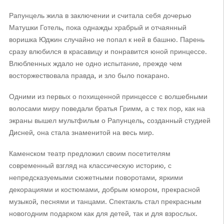
Рапунцель жила в заключении и считала себя дочерью
Матушки Готель, пока однажды храбрый и отчаянный
воришка Юджин случайно не попал к ней в башню. Парень
сразу влюбился в красавицу и понравится юной принцессе.
Влюбленных ждало не одно испытание, прежде чем
восторжествовала правда, и зло было покарано.
Одними из первых о похищенной принцессе с волшебными
волосами миру поведали братья Гримм, а с тех пор, как на
экраны вышел мультфильм о Рапунцель, созданный студией
Дисней, она стала знаменитой на весь мир.
Каменском театр предложил своим посетителям
современный взгляд на классическую историю, с
непредсказуемыми сюжетными поворотами, яркими
декорациями и костюмами, добрым юмором, прекрасной
музыкой, песнями и танцами. Спектакль стал прекрасным
новогодним подарком как для детей, так и для взрослых.