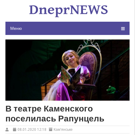
Skip
to
content
Меню
В театре Каменского
поселилась Рапунцель
08.01.2020 12:18
Кам'янське