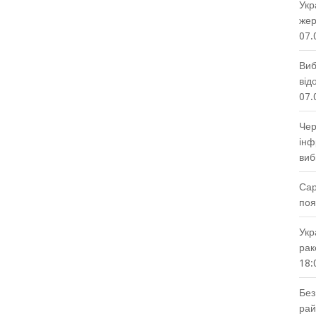
Укр
жер
07.
Виб
від
07.
Чер
інф
виб
Сар
поя
Укр
рак
18:
Без
рай