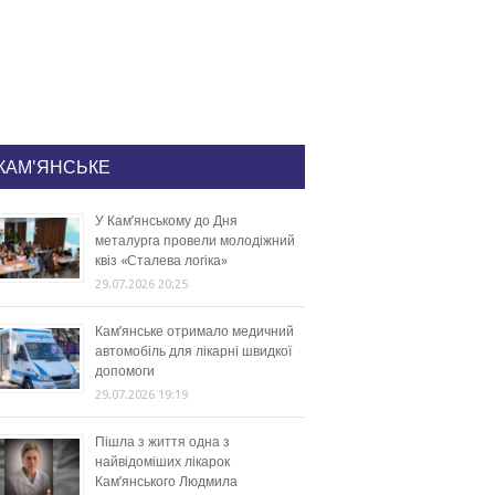
КАМ'ЯНСЬКЕ
У Кам’янському до Дня
металурга провели молодіжний
квіз «Сталева логіка»
29.07.2026 20:25
Кам’янське отримало медичний
автомобіль для лікарні швидкої
допомоги
29.07.2026 19:19
Пішла з життя одна з
найвідоміших лікарок
Кам’янського Людмила