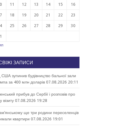
0
11
12
13
14
15
16
7
18
19
20
21
22
23
4
25
26
27
28
29
30
1
ип
СВІЖІ ЗАПИСИ
 США зупинив будівництво бальної зали
мпа за 400 млн доларів
07.08.2026 20:11
енський прибув до Сербії і розповів про
у візиту
07.08.2026 19:28
ам’янському ще три родини переселенців
имали квартири
07.08.2026 19:01