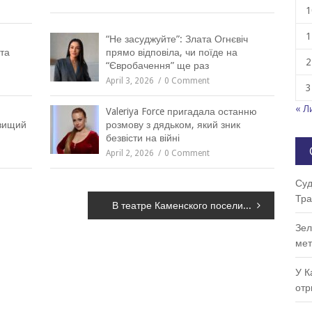
1
1
“Не засуджуйте”: Злата Огнєвіч
та
прямо відповіла, чи поїде на
2
“Євробачення” ще раз
April 3, 2026
0 Comment
3
« Л
Valeriya Force пригадала останню
йвищий
розмову з дядьком, який зник
безвісти на війні
April 2, 2026
0 Comment
Суд
Тра
В театре Каменского поселилась Рапунцель
Зел
мет
У К
отр