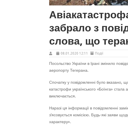
Авіакатастрофа
забрало з пові
слова, що тера
08.01.2020 12:11
Події
Посольство України в Ірані змінило повід
аеропорту Тегерана.
Спочатку у повідомленні було вказано, 
катастрофи українського «Боїнга» стала а
виключається.
Наразі ця інформації в повідомленні за
з’ясовується комісією. Будь-які заяви щод
характеру».