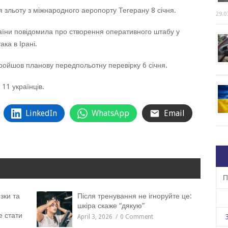
я зльоту з міжнародного аеропорту Тегерану 8 січня.
29.0
аїни повідомила про створення оперативного штабу у
ака в Ірані.
пройшов планову передпольотну перевірку 6 січня.
11 українців.
LinkedIn
WhatsApp
Email
П
зки та
Після тренування не ігноруйте це:
шкіра скаже “дякую”
е стати
April 3, 2026
0 Comment