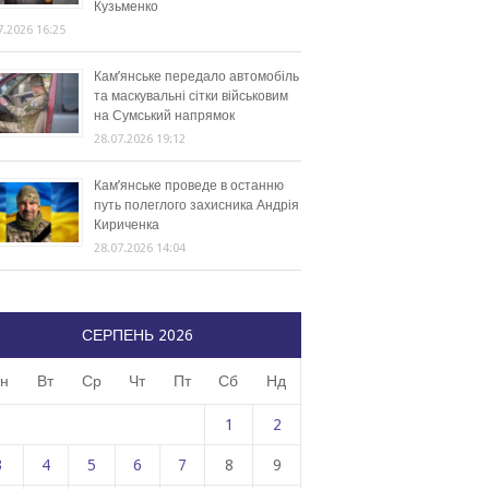
Кузьменко
7.2026 16:25
Кам’янське передало автомобіль
та маскувальні сітки військовим
на Сумський напрямок
28.07.2026 19:12
Кам’янське проведе в останню
путь полеглого захисника Андрія
Кириченка
28.07.2026 14:04
СЕРПЕНЬ 2026
н
Вт
Ср
Чт
Пт
Сб
Нд
1
2
3
4
5
6
7
8
9