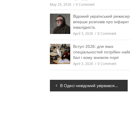
May 29, 2026
0 Comment
Відомий український режисер
вперше розповів про інфаркт 
інвалідність
April 3, 2026
0 Comment
Вступ-2026: для яких
спеціальностей потрібен на
бал і кому знизили поріг
April 3, 2026
0 Comment
Навігація
В Одесі невідомий увірвався в аеропорт та почав силою евакуювати людей
записів