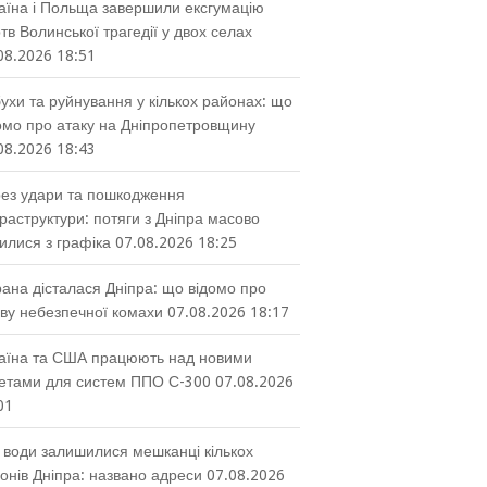
аїна і Польща завершили ексгумацію
тв Волинської трагедії у двох селах
08.2026 18:51
ухи та руйнування у кількох районах: що
омо про атаку на Дніпропетровщину
08.2026 18:43
ез удари та пошкодження
раструктури: потяги з Дніпра масово
илися з графіка
07.08.2026 18:25
ана дісталася Дніпра: що відомо про
ву небезпечної комахи
07.08.2026 18:17
аїна та США працюють над новими
етами для систем ППО С-300
07.08.2026
01
 води залишилися мешканці кількох
онів Дніпра: названо адреси
07.08.2026