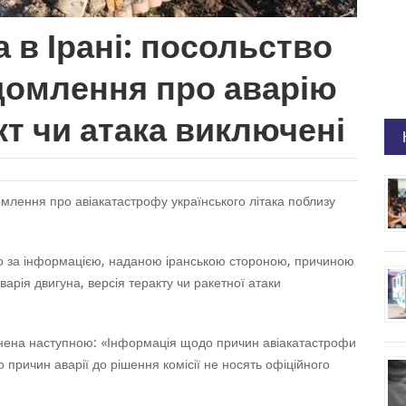
 в Ірані: посольство
домлення про аварію
кт чи атака виключені
омлення про авіакатастрофу українського літака поблизу
що за інформацією, наданою іранською стороною, причиною
варія двигуна, версія теракту чи ракетної атаки
мінена наступною: «Інформація щодо причин авіакатастрофи
о причин аварії до рішення комісії не носять офіційного