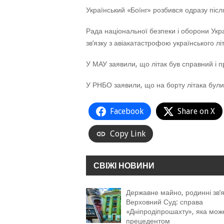
Український «Боїнг» розбився одразу післ
Рада національної безпеки і оборони Укр
зв’язку з авіакатастрофою українського літ
У МАУ заявили, що літак був справний і 
У РНБО заявили, що на борту літака були 
Facebook
Share on X
Copy Link
СВІЖІ НОВИНИ
Державне майно, родинні зв’я
Верховний Суд: справа
«Дніпродіпрошахту», яка мож
прецедентом