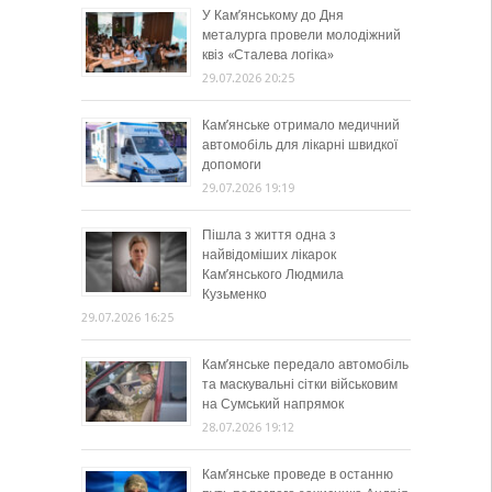
У Кам’янському до Дня
металурга провели молодіжний
квіз «Сталева логіка»
29.07.2026 20:25
Кам’янське отримало медичний
автомобіль для лікарні швидкої
допомоги
29.07.2026 19:19
Пішла з життя одна з
найвідоміших лікарок
Кам’янського Людмила
Кузьменко
29.07.2026 16:25
Кам’янське передало автомобіль
та маскувальні сітки військовим
на Сумський напрямок
28.07.2026 19:12
Кам’янське проведе в останню