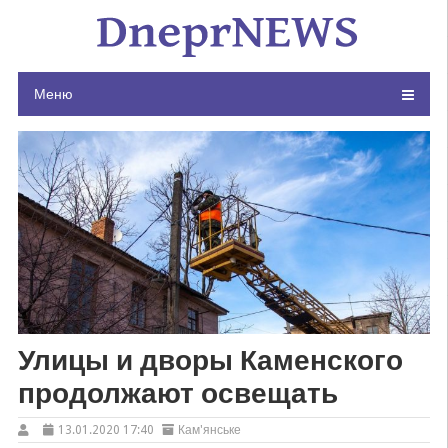
Skip
to
content
Меню
Улицы и дворы Каменского
продолжают освещать
13.01.2020 17:40
Кам'янське