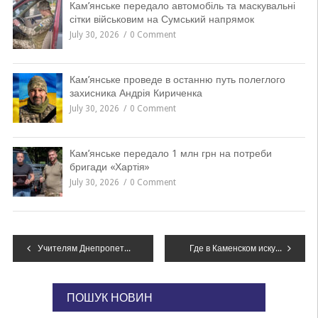
Кам’янське передало автомобіль та маскувальні
сітки військовим на Сумський напрямок
July 30, 2026
0 Comment
Кам’янське проведе в останню путь полеглого
захисника Андрія Кириченка
July 30, 2026
0 Comment
Кам’янське передало 1 млн грн на потреби
бригади «Хартія»
July 30, 2026
0 Comment
Навігація
Учителям Днепропетровщины предлагают присоединиться к бесплатной учебной поездке в Финляндию
Где в Каменском искупаться на Крещение
записів
ПОШУК НОВИН