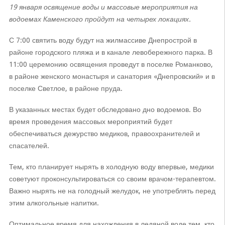
19 января освящение воды и массовые мероприятия на
водоемах Каменского пройдут на четырех локациях.
С 7:00 святить воду будут на жилмассиве Днепрострой в
районе городского пляжа и в канале левобережного парка. В
11:00 церемонию освящения проведут в поселке Романково,
в районе женского монастыря и санатория «Днепровский» и в
поселке Светлое, в районе пруда.
В указанных местах будет обследовано дно водоемов. Во
время проведения массовых мероприятий будет
обеспечиваться дежурство медиков, правоохранителей и
спасателей.
Тем, кто планирует нырять в холодную воду впервые, медики
советуют проконсультироваться со своим врачом-терапевтом.
Важно нырять не на голодный желудок, не употреблять перед
этим алкогольные напитки.
Оптимальное время для нахождения в ледяной воде тем, кто