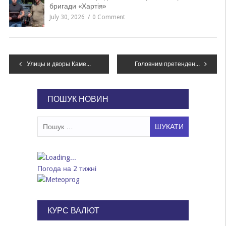
бригади «Хартія»
July 30, 2026
0 Comment
Навігація
Улицы и дворы Каменского продолжают освещать
Головним претендентом на «Оскара» став фільм «Джокер» – 11 номінацій
записів
ПОШУК НОВИН
Пошук:
Погода на 2 тижні
КУРС ВАЛЮТ