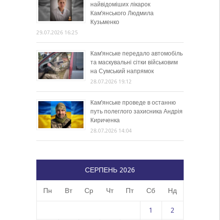
найвідоміших лікарок
Кам’янського Людмила
Кузьменко
29.07.2026 16:25
Кам’янське передало автомобіль
та маскувальні сітки військовим
на Сумський напрямок
28.07.2026 19:12
Кам’янське проведе в останню
путь полеглого захисника Андрія
Кириченка
28.07.2026 14:04
СЕРПЕНЬ 2026
Пн
Вт
Ср
Чт
Пт
Сб
Нд
1
2