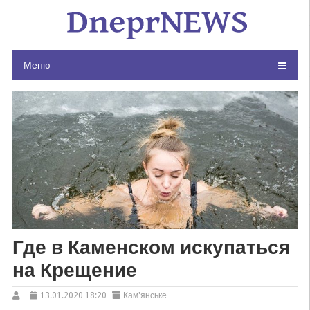
Skip
to
content
Меню
Где в Каменском искупаться
на Крещение
13.01.2020 18:20
Кам'янське