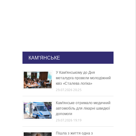
КАМ'ЯНСЬКЕ
У Кам’янському до Дня
металурга провели молодіжний
квіз «Сталева логіка»
29.07.2026 20:25
Кам’янське отримало медичний
автомобіль для лікарні швидкої
допомоги
29.07.2026 19:19
Пішла з життя одна з