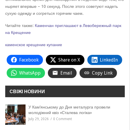
ныряет впервые – 10 секунд. После этого советуют надеть
сухую одежду и согреться горячим чаем.
Читайте также:
Каменчан приглашают в Левобережный парк
на Крещение
каменское
крещение
купание
Facebook
Share on X
LinkedIn
WhatsApp
Email
Copy Link
СВІЖІ НОВИНИ
У Кам’янському до Дня металурга провели
молодіжний квіз «Сталева логіка»
July 29, 2026
0 Comment