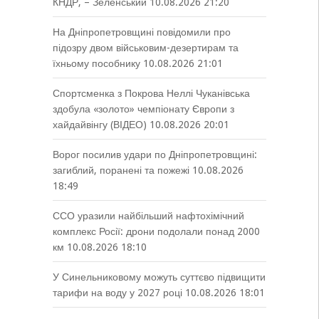
КНДР, – Зеленський
10.08.2026 21:20
На Дніпропетровщині повідомили про
підозру двом військовим-дезертирам та
їхньому пособнику
10.08.2026 21:01
Спортсменка з Покрова Неллі Чуканівська
здобула «золото» чемпіонату Європи з
хайдайвінгу (ВІДЕО)
10.08.2026 20:01
Ворог посилив удари по Дніпропетровщині:
загиблий, поранені та пожежі
10.08.2026
18:49
ССО уразили найбільший нафтохімічний
комплекс Росії: дрони подолали понад 2000
км
10.08.2026 18:10
У Синельниковому можуть суттєво підвищити
тарифи на воду у 2027 році
10.08.2026 18:01