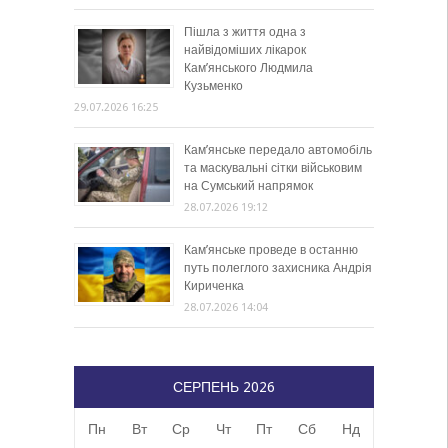
Пішла з життя одна з
найвідоміших лікарок
Кам’янського Людмила
Кузьменко
29.07.2026 16:25
Кам’янське передало автомобіль
та маскувальні сітки військовим
на Сумський напрямок
28.07.2026 19:12
Кам’янське проведе в останню
путь полеглого захисника Андрія
Кириченка
28.07.2026 14:04
СЕРПЕНЬ 2026
Пн
Вт
Ср
Чт
Пт
Сб
Нд