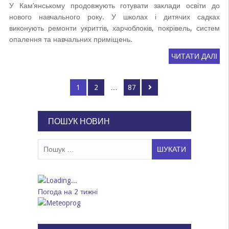
У Кам’янському продовжують готувати заклади освіти до
нового навчального року. У школах і дитячих садках
виконують ремонти укриттів, харчоблоків, покрівель, систем
опалення та навчальних приміщень.
ЧИТАТИ ДАЛІ
Пагінація
Page
Page
Page
1
2
…
87
записів
ПОШУК НОВИН
Пошук:
Погода на 2 тижні