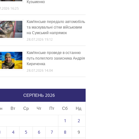
Кузьменко
7.2026 16:25
Кам’янське передало автомобіль
та маскувальні сітки військовим
на Сумський напрямок
28.07.2026 19:12
Кам’янське проведе в останню
путь полеглого захисника Андрія
Кириченка
28.07.2026 14:04
СЕРПЕНЬ 2026
н
Вт
Ср
Чт
Пт
Сб
Нд
1
2
3
4
5
6
7
8
9