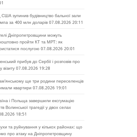
01
 США зупинив будівництво бальної зали
мпа за 400 млн доларів
07.08.2026 20:11
елі Дніпропетровщини можуть
коштовно пройти КТ та МРТ: як
ристатися послугою
07.08.2026 20:01
енський прибув до Сербії і розповів про
у візиту
07.08.2026 19:28
ам’янському ще три родини переселенців
имали квартири
07.08.2026 19:01
аїна і Польща завершили ексгумацію
тв Волинської трагедії у двох селах
08.2026 18:51
ухи та руйнування у кількох районах: що
омо про атаку на Дніпропетровщину