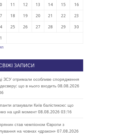
0
11
12
13
14
15
16
7
18
19
20
21
22
23
4
25
26
27
28
29
30
1
ип
СВІЖІ ЗАПИСИ
ці ЗСУ отримали особливе спорядження
десверу: що в нього входить
08.08.2026
06
панти атакували Київ балістикою: що
омо на цей момент
08.08.2026 03:16
прянин став чемпіоном Європи з
лування на човнах «дракон»
07.08.2026