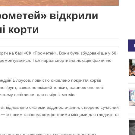
рометей» відкрили
ні корти
корти на базі «СК «Прометей». Вони були збудовані ще у 60-
не ремонтувалися. Тож наразі спортивна локація фактично
Андрій Білоусов, повністю оновлено покриття кортів
но ґрунт, завезено якісний тенісит, встановлено нові
истему освітлення для вечірніх матчів.
ві, відновлено системи водопостачання, створено сучасний
м — із новим газоном, комфортними місцями для глядачів та
вого покриття відповідають сучасним стандартам.