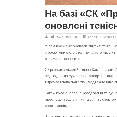
На базі «СК «П
оновлені теніс
25.05.2026 14:33
ВР КМР
,
Кам'янське
У Камʼянському оновили відкриті тенісні 
х роках минулого століття і з того часу 
отримала нове життя.
Як розповів міський голова Камʼянського 
відповідно до сучасних стандартів: заміне
вітроуловлювальні сітки, модернізовано с
Також було оновлено роздягальні та душо
простір для відпочинку та занять спорто
спортсменів.
“Важливо, що технічні характеристики но