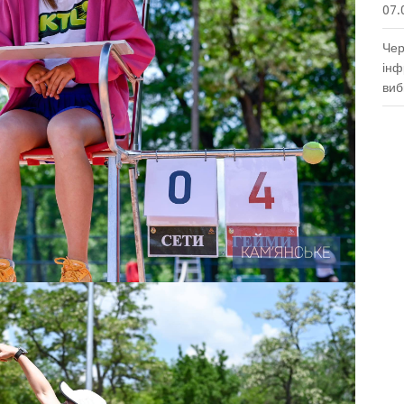
07.
Чер
інф
виб