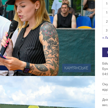
1
1
2
3
« Л
Бій
Бун
04:
Оку
від
Дні
вес