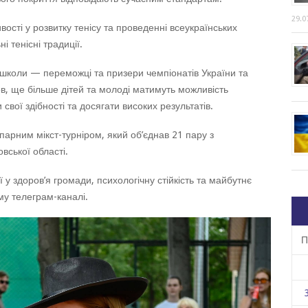
29.0
вості у розвитку тенісу та проведенні всеукраїнських
 тенісні традиції.
 школи — переможці та призери чемпіонатів України та
, ще більше дітей та молоді матимуть можливість
свої здібності та досягати високих результатів.
парним мікст-турніром, який об’єднав 21 пару з
вської області.
ї у здоров’я громади, психологічну стійкість та майбутнє
єму телеграм-каналі.
П