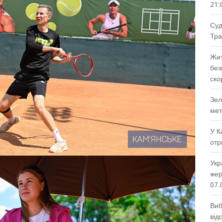
21:
Суд
Тра
Жит
без
ско
Зел
мет
У К
отр
Укр
жер
07.
Виб
від