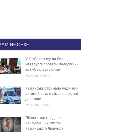
КАМ'ЯНСЬКЕ
У Кам’янському до Дня
металурга провели молодіжний
квіз «Сталева логіка»
29.07.2026 20:25
Кам’янське отримало медичний
автомобіль для лікарні швидкої
допомоги
29.07.2026 19:19
Пішла з життя одна з
найвідоміших лікарок
Кам’янського Людмила