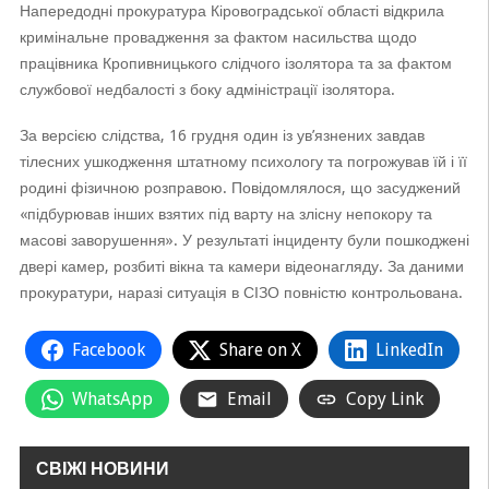
Напередодні прокуратура Кіровоградської області відкрила
кримінальне провадження за фактом насильства щодо
працівника Кропивницького слідчого ізолятора та за фактом
службової недбалості з боку адміністрації ізолятора.
За версією слідства, 16 грудня один із ув’язнених завдав
тілесних ушкодження штатному психологу та погрожував їй і її
родині фізичною розправою. Повідомлялося, що засуджений
«підбурював інших взятих під варту на злісну непокору та
масові заворушення». У результаті інциденту були пошкоджені
двері камер, розбиті вікна та камери відеонагляду. За даними
прокуратури, наразі ситуація в СІЗО повністю контрольована.
Facebook
Share on X
LinkedIn
WhatsApp
Email
Copy Link
СВІЖІ НОВИНИ