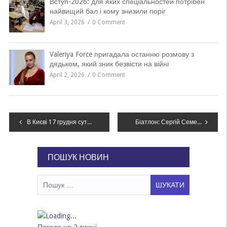
Вступ-2026: для яких спеціальностей потрібен
найвищий бал і кому знизили поріг
April 3, 2026
0 Comment
Valeriya Force пригадала останню розмову з
дядьком, який зник безвісти на війні
April 2, 2026
0 Comment
Навігація
В Києві 17 грудня суттєво перевищено рекорд максимальної температури – метеорологи
Біатлон: Сергій Семенов виграв гонку на Кубку IBU
записів
ПОШУК НОВИН
Пошук: