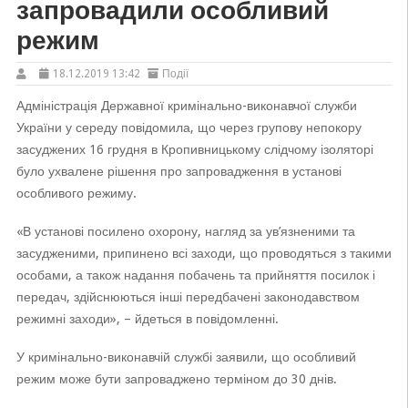
запровадили особливий
режим
18.12.2019 13:42
Події
Адміністрація Державної кримінально-виконавчої служби
України у середу повідомила, що через групову непокору
засуджених 16 грудня в Кропивницькому слідчому ізоляторі
було ухвалене рішення про запровадження в установі
особливого режиму.
«В установі посилено охорону, нагляд за ув’язненими та
засудженими, припинено всі заходи, що проводяться з такими
особами, а також надання побачень та прийняття посилок і
передач, здійснюються інші передбачені законодавством
режимні заходи», – йдеться в повідомленні.
У кримінально-виконавчій службі заявили, що особливий
режим може бути запроваджено терміном до 30 днів.