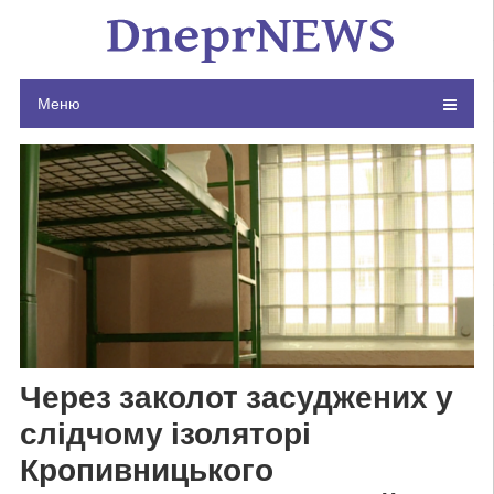
Skip
to
content
Меню
Через заколот засуджених у
слідчому ізоляторі
Кропивницького