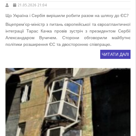
21.05.2026 21:04
Що Україна і Сербія вирішили робити разом на шляху до ЄС?
Віцепрем'єр-міністр з питань європейської та євроатлантичної
інтеграції Тарас Качка провів зустріч з президентом Сербії
Александаром Вучичем. Сторони обговорили майбутнє
політики розширення ЄС та двосторонню співпрацю.
ЧИТАТИ ДАЛІ