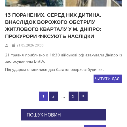
13 ПОРАНЕНИХ, СЕРЕД НИХ ДИТИНА,
ВНАСЛІДОК ВОРОЖОГО ОБСТРІЛУ
ЖИТЛОВОГО КВАРТАЛУ У М. ДНІПРО:
ПРОКУРОРИ ФІКСУЮТЬ НАСЛІДКИ
21.05.2026 20:00
21 травня приблизно о 16:30 військові рф атакували Дніпро із
застосуванням БпЛА.
Під ударом опинилися два багатоповерхові будинки.
ЧИТАТИ ДАЛІ
Пагінація
Page
Page
Page
1
2
…
5
записів
ПОШУК НОВИН