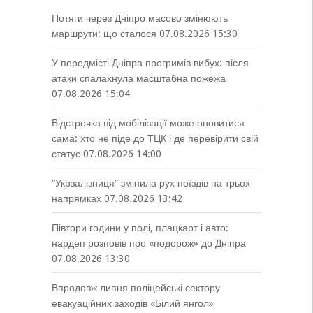
Потяги через Дніпро масово змінюють
маршрути: що сталося
07.08.2026 15:30
У передмісті Дніпра прогримів вибух: після
атаки спалахнула масштабна пожежа
07.08.2026 15:04
Відстрочка від мобілізації може оновитися
сама: хто не піде до ТЦК і де перевірити свій
статус
07.08.2026 14:00
“Укрзалізниця” змінила рух поїздів на трьох
напрямках
07.08.2026 13:42
Півтори години у полі, плацкарт і авто:
нардеп розповів про «подорож» до Дніпра
07.08.2026 13:30
Впродовж липня поліцейські сектору
евакуаційних заходів «Білий янгол»