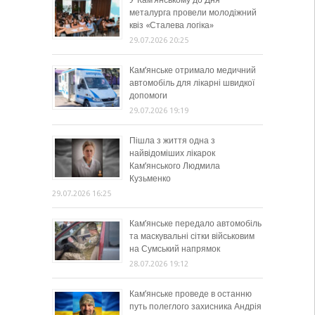
металурга провели молодіжний
квіз «Сталева логіка»
29.07.2026 20:25
Кам’янське отримало медичний
автомобіль для лікарні швидкої
допомоги
29.07.2026 19:19
Пішла з життя одна з
найвідоміших лікарок
Кам’янського Людмила
Кузьменко
29.07.2026 16:25
Кам’янське передало автомобіль
та маскувальні сітки військовим
на Сумський напрямок
28.07.2026 19:12
Кам’янське проведе в останню
путь полеглого захисника Андрія