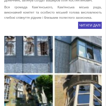
Донеччині, загинув солдат Башкіров Ілля Костянтинович.
Вся громада Камʼянського, Кам’янська міська рада,
виконавчий комітет та особисто міський голова висловлюють
глибокі співчуття рідним і близьким полеглого захисника.
ЧИТАТИ ДАЛІ