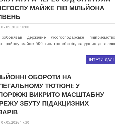
ЛІСГОСПУ МАЙЖЕ ПІВ МІЛЬЙОНА
ИВЕНЬ
07.05.2026 18:00
зобов’язав державне лісогосподарське підприємство
го району майже 500 тис. грн збитків, завданих довкіллю
ЧИТАТИ ДАЛІ
ЛЬЙОННІ ОБОРОТИ НА
ЛЕГАЛЬНОМУ ТЮТЮНІ: У
ПОРІЖЖІ ВИКРИТО МАСШТАБНУ
РЕЖУ ЗБУТУ ПІДАКЦИЗНИХ
ВАРІВ
07.05.2026 17:30