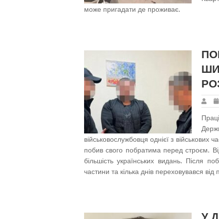
може пригадати де проживає.
ПО
ШИ
РО
Пра
Дер
військовослужбовця однієї з військових 
побив свого побратима перед строєм. Ві
більшість українських видань. Після поб
частини та кілька днів переховувався від
У 