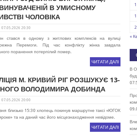
1
ВИНУВАЧЕНІЙ В УМИСНОМУ
ИВСТВІ ЧОЛОВІКА
1
2
07.05.2026 20:30
« Кв
ин стався в одному з житлових комплексів на вулиці
режна Перемоги. Під час конфлікту жінка завдала
маного поранення потерпілий помер.
ЧИТАТИ ДАЛІ
В О
буд
ЛІЦІЯ М. КРИВИЙ РІГ РОЗШУКУЄ 13-
07:
ЧНОГО ВОЛОДИМИРА ДОБИНДА
Про
07.05.2026 20:00
ком
09.
вня близько 15:30 хлопець покинув маршрутне таксі «ЮГОК
роке» та на даний час його місцезнаходження невідоме.
Вле
ЧИТАТИ ДАЛІ
ком