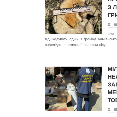
З 
ГР
Суд 
відшкодувати одній з громад Кам’янсько
внаслідок неналежної охорони лісу.
МІ
НЕ
ЗА
МЕ
ТО