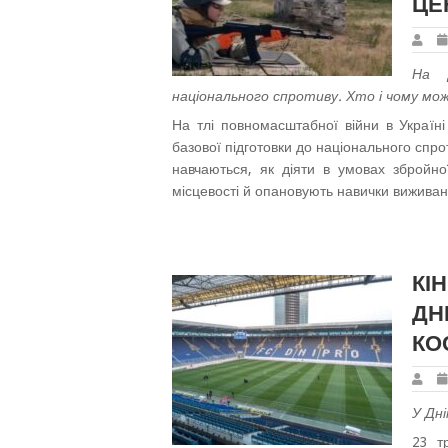
ЦЕ
На Д
національного спротиву. Хто і чому мо
На тлі повномасштабної війни в Украї
базової підготовки до національного спро
навчаються, як діяти в умовах збройно
місцевості й опановують навички виживан
КІ
ДН
КО
У Дні
23 т