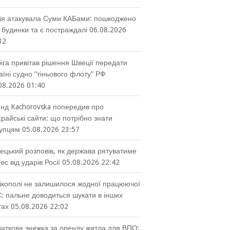
ія атакувала Суми КАБами: пошкоджено
 будинки та є постраждалі
06.08.2026
32
іга привітав рішення Швеції передати
аїні судно “тіньового флоту” РФ
08.2026 01:40
нд Kachorovska попередив про
райські сайти: що потрібно знати
упцям
05.08.2026 23:57
ецький розповів, як держава рятуватиме
нес від ударів Росії
05.08.2026 22:42
ікополі не залишилося жодної працюючої
: пальне доводиться шукати в інших
тах
05.08.2026 22:02
аткова знижка за оренду житла для ВПО: