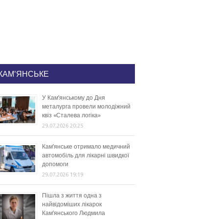
КАМ'ЯНСЬКЕ
У Кам’янському до Дня
металурга провели молодіжний
квіз «Сталева логіка»
29.07.2026 20:25
Кам’янське отримало медичний
автомобіль для лікарні швидкої
допомоги
29.07.2026 19:19
Пішла з життя одна з
найвідоміших лікарок
Кам’янського Людмила