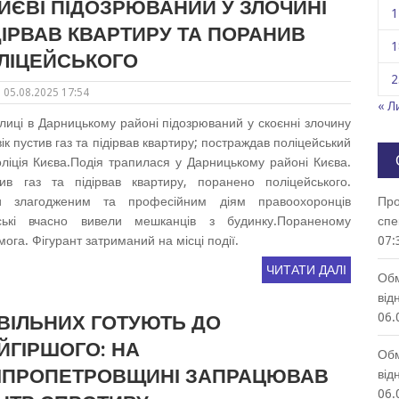
КИЄВІ ПІДОЗРЮВАНИЙ У ЗЛОЧИНІ
1
ДІРВАВ КВАРТИРУ ТА ПОРАНИВ
1
ЛІЦЕЙСЬКОГО
2
05.08.2025 17:54
« Л
лиці в Дарницькому районі підозрюваний у скоєнні злочину
ік пустив газ та підірвав квартиру; постраждав поліцейський
ліція Києва.Подія трапилася у Дарницькому районі Києва.
ив газ та підірвав квартиру, поранено поліцейського.
ки злагодженим та професійним діям правоохоронців
Про
ські вчасно вивели мешканців з будинку.Пораненому
спе
га. Фігурант затриманий на місці події.
07:
ЧИТАТИ ДАЛІ
Обм
від
06.
ВІЛЬНИХ ГОТУЮТЬ ДО
ЙГІРШОГО: НА
Обм
ІПРОПЕТРОВЩИНІ ЗАПРАЦЮВАВ
від
06.