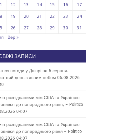
1
12
13
14
15
16
17
8
19
20
21
22
23
24
5
26
27
28
29
30
31
ип
Вер »
СВІЖІ ЗАПИСИ
гноз погоди у Дніпрі на 6 серпня:
котний день з ясним небом
06.08.2026
30
ін розвідданими між США та Україною
новився до попереднього рівня, – Politico
08.2026 04:07
ін розвідданими між США та Україною
новився до попереднього рівня – Politico
08.2026 04:07