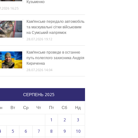
Кузьменко
7.2026 16:25
Кам’янське передало автомобіль
та маскувальні сітки військовим
на Сумський напрямок
28.07.2026 19:12
Кам’янське проведе в останню
путь полеглого захисника Андрія
Кириченка
28.07.2026 14:04
СЕРПЕНЬ 2025
н
Вт
Ср
Чт
Пт
Сб
Нд
1
2
3
4
5
6
7
8
9
10