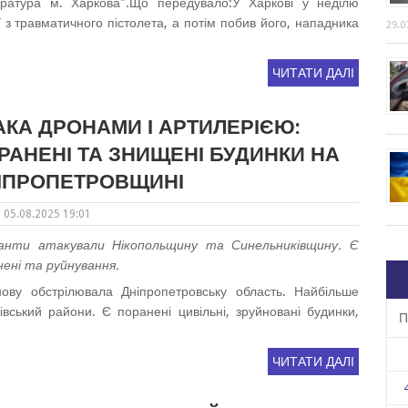
ратура м. Харкова".Що передувало:У Харкові у неділю
У з травматичного пістолета, а потім побив його, нападника
29.0
ЧИТАТИ ДАЛІ
АКА ДРОНАМИ І АРТИЛЕРІЄЮ:
РАНЕНІ ТА ЗНИЩЕНІ БУДИНКИ НА
ІПРОПЕТРОВЩИНІ
05.08.2025 19:01
анти атакували Нікопольщину та Синельниківщину. Є
нені та руйнування.
ову обстрілювала Дніпропетровську область. Найбільше
вський райони. Є поранені цивільні, зруйновані будинки,
П
ЧИТАТИ ДАЛІ