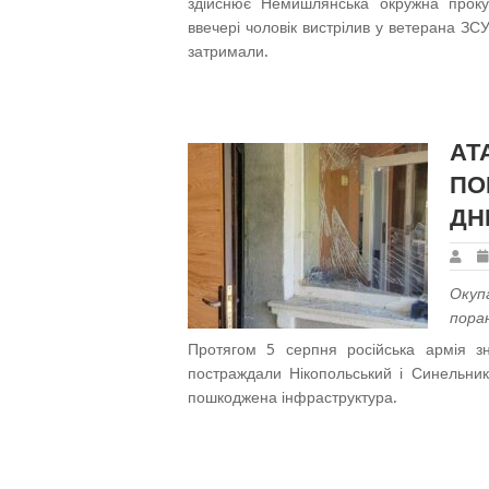
здійснює Немишлянська окружна проку
ввечері чоловік вистрілив у ветерана ЗС
затримали.
АТ
ПО
ДН
Окуп
пора
Протягом 5 серпня російська армія зн
постраждали Нікопольський і Синельникі
пошкоджена інфраструктура.