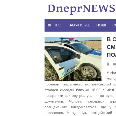
Skip
to
content
ДНІПРО
КАМ’ЯНСЬКЕ
ПОДІЇ
С
В 
СМ
ПО
У вів
мопе
поранив патрульного поліцейського.Пр
сталася сьогодні близько 18.00 в міст
працівники сектору реагування патрульно
документів. Чоловік поводився а
поліцейських".Повідомляється, що у 
поранення. У відповідь поліцейський