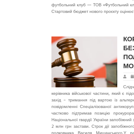
футбольний клуб — ТОВ «Футбольний клу
Стартовий бюджет нового проєкту оцінюєт
КО
БЕ
ПО
МО
Слід
керівника військової частини, який є пі
захід – тримання під вартою із альтер
повідомленні Спеціалізованої антикору
частково підтримав позицію прокурор
Національної гвардії України запобіжний
2 млн грн застави. Строк дії запобіжно
полковника Василя Мишанського.У ра