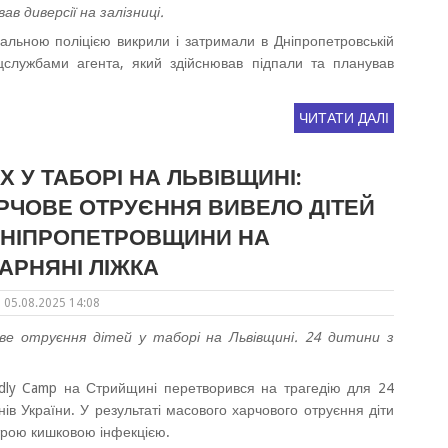
ав диверсії на залізниці.
альною поліцією викрили і затримали в Дніпропетровській
цслужбами агента, який здійснював підпали та планував
.
ЧИТАТИ ДАЛІ
Х У ТАБОРІ НА ЛЬВІВЩИНІ:
РЧОВЕ ОТРУЄННЯ ВИВЕЛО ДІТЕЙ
ДНІПРОПЕТРОВЩИНИ НА
КАРНЯНІ ЛІЖКА
05.08.2025 14:08
ве отруєння дітей у таборі на Львівщині. 24 дитини з
endly Camp на Стрийщині перетворився на трагедію для 24
нів України. У результаті масового харчового отруєння діти
строю кишковою інфекцією.