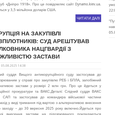
б «Дніпро 1918». Про це повідомляє сайт Dynamo.kiev.ua.
умо
ься у 3,5 мільйона доларів США.
22:
ЧИТАТИ ДАЛІ
“Пу
нав
РУПЦІЯ НА ЗАКУПІВЛІ
05.
ЗПІЛОТНИКІВ: СУД АРЕШТУВАВ
ЛКОВНИКА НАЦГВАРДІЇ З
ЖЛИВІСТЮ ЗАСТАВИ
05.08.2025 14:38
чий суддя Вищого антикорупційного суду застосував до
дозрюваним у справі про закупівлю РЕБ і БПЛА, запобіжний
нативою застави у розмірі 2 млн грн. Про це йдеться у
пційної прокуратури та ВАКС.Деталі: Слідчий суддя ВАКС
а САП та застосував до командира військової частини
 захід у виді тримання під вартою з альтернативою внесення
го заходу – до 30 вересня 2025 року включно.Йдеться про
зі внесення застави на підозрюваного покладаються