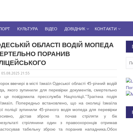
ПОРТ
КУЛЬТУРА
ВІДЕО
ДОВІДНИК
КОНТАКТИ
ОДЕСЬКІЙ ОБЛАСТІ ВОДІЙ МОПЕДА
ЕРТЕЛЬНО ПОРАНИВ
Пош
ЛІЦЕЙСЬКОГО
05.08.2025 21:55
торок ввечері в місті Ізмаїл Одеської області 45-річний водій
Пог
да, якого зупинили для перевірки документів, смертельно
о це повiдомила пресслужба Нацполіції."Трагічна подія
і Ізмаїл. Попередньо встановлено, що на околиці Ізмаїла
ї поліції зупинили 45-річного водія мопеда для перевірки
гресивно, дістав зброю та почав стріляти у бік
результаті стрілянини один з правоохоронців отримав
 застосував табельну зброю та поранив нападника.Обох