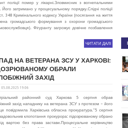
ант поліції помер у лікарні.Зловмисник з вогнепальними
. Його затримано у процесуальному порядку.Слідчі поліції
т. 348 Кримінального кодексу України (посягання на життя
члена громадського формування з охорони громадського
ьковослужбовця). Фігуранту загрожує довічне позбавлення
ЧИТАТИ ДАЛІ
ПАД НА ВЕТЕРАНА ЗСУ У ХАРКОВІ:
ДОЗРЮВАНОМУ ОБРАЛИ
ПОБІЖНИЙ ЗАХІД
05.08.2025 19:06
стріальний районний суд Харкова 5 серпня обрав
іжний захід нападнику на ветерана ЗСУ з протезом – його
 це повiдомила Харківська обласна прокуратура."5 серпня
 задовольнив клопотання прокурора: підозрюваному обрано
під вартою без права застави.Процесуальне керівництво