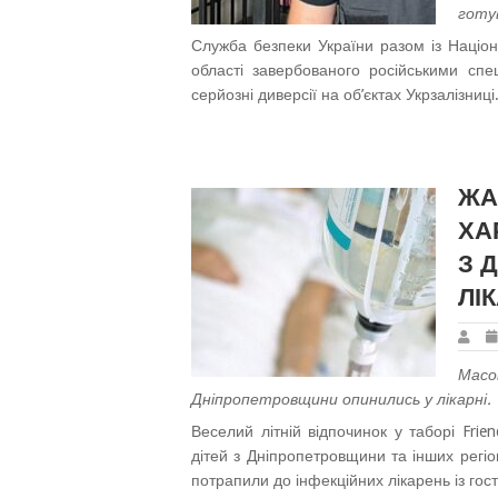
готув
Служба безпеки України разом із Націон
області завербованого російськими спе
серйозні диверсії на об’єктах Укрзалізниці
ЖА
ХА
З 
ЛІ
Масо
Дніпропетровщини опинились у лікарні.
Веселий літній відпочинок у таборі Fri
дітей з Дніпропетровщини та інших регіо
потрапили до інфекційних лікарень із го