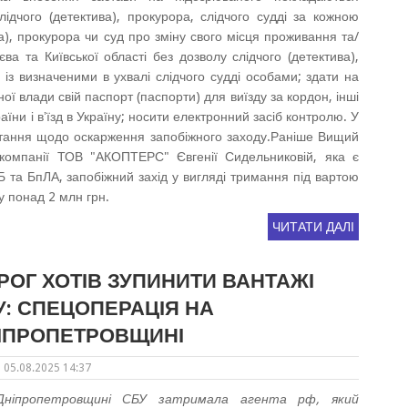
лідчого (детектива), прокурора, слідчого судді за кожною
а), прокурора чи суд про зміну свого місця проживання та/
а та Київської області без дозволу слідчого (детектива),
 із визначеними в ухвалі слідчого судді особами; здати на
ої влади свій паспорт (паспорти) для виїзду за кордон, інші
їни і вʼїзд в Україну; носити електронний засіб контролю. У
итання щодо оскарження запобіжного заходу.Раніше Вищий
 компанії ТОВ "АКОПТЕРС" Євгенії Сидельниковій, яка є
 та БпЛА, запобіжний захід у вигляді тримання під вартою
у понад 2 млн грн.
ЧИТАТИ ДАЛІ
РОГ ХОТІВ ЗУПИНИТИ ВАНТАЖІ
У: СПЕЦОПЕРАЦІЯ НА
ІПРОПЕТРОВЩИНІ
05.08.2025 14:37
ніпропетровщині СБУ затримала агента рф, який