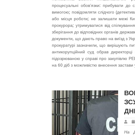
процесуальні обовʼязки: прибувати до с
вимогою; повідомляти слідчого (детектив
або місця роботи; не залишати межі Києв
прокурора; утримуватися від спілкування
зберігання до відповідних органів державн
документи, що дають право на виїзд з Укра
прокуратурі зазначили, що вирішують п
антикорупційний суд обрав директорці
підозрюваною у справі про закупівлю РЕБ
на 60 діб з можливістю внесення застави 
ВО
ЗС
ДН
На Д