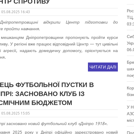
НТР СПРОТИВУ
Рос
05.08.2025 16:43
ТЦ,
ніпропетровщині відкрили Центр підготовки до
03:
же пройти навчання.
Сиб
ні мешканцям Дніпропетровщини пропонують пройти курси
Укр
тиву. У регіоні вже працює відповідний Центр — тут цивільні
06.
ї агресії, надають домедичну допомогу, орієнтуються на
ня.
Бре
ЧИТАТИ ДАЛІ
шах
пок
НЕЦЬ ФУТБОЛЬНОЇ ПУСТКИ В
Кор
ІПРІ: ЗАСНОВАНО КЛУБ ІЗ
біз
СМІЧНИМ БЮДЖЕТОМ
У Н
05.08.2025 15:05
АЗС
міс
прі засновано новий футбольний клуб «Дніпро 1918».
равня 2025 року у Дніпрі офіційно зареєстровано новий
Под