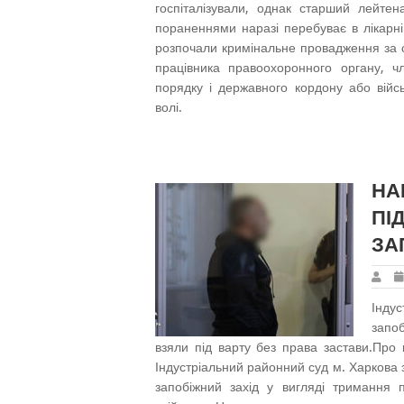
госпіталізували, однак старший лейтен
пораненнями наразі перебуває в лікарні
розпочали кримінальне провадження за с
працівника правоохоронного органу, 
порядку і державного кордону або війс
волі.
НА
ПІ
ЗА
Інду
запоб
взяли під варту без права застави.Про
Індустріальний районний суд м. Харкова
запобіжний захід у вигляді тримання 