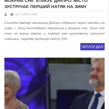
МОКРИЙ СНІГ АТАКУЄ ДНІПРО: МІСТО
ЗУСТРІЧАЄ ПЕРШИЙ НАТЯК НА ЗИМУ
13.11.2024 23:09
Сьогодні ввечері мешканці Дніпра побачили перші натяки на
зиму — дощ несподівано перейшов у мокрий сніг. Хоча сніг
поки не вкрив землю, у повітрі вже кружляють пухнасті
сніжинки, передає редакція сайту 056.
ЧИТАТИ ДАЛІ