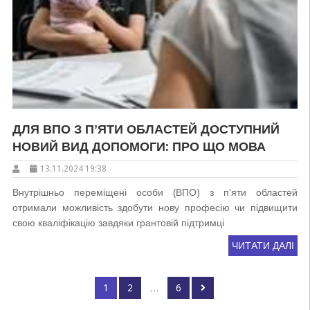
ДЛЯ ВПО З ПʼЯТИ ОБЛАСТЕЙ ДОСТУПНИЙ
НОВИЙ ВИД ДОПОМОГИ: ПРО ЩО МОВА
13.11.2024 19:38
Внутрішньо переміщені особи (ВПО) з п'яти областей
отримали можливість здобути нову професію чи підвищити
свою кваліфікацію завдяки грантовій підтримці
ЧИТАТИ ДАЛІ
Пагінація
Page
Page
Page
1
2
…
6