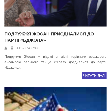
ПОДРУЖЖЯ ЖОСАН ПРИЄДНАЛИСЯ ДО
ПАРТІЇ «БДЖОЛА»
13.11.2024 22:40
Подружжя Жосан – відомі в місті керівники зразкового
ансамблю бального танцю «Лілея» доєдналися до партії
«Бджола».
ЧИТАТИ ДАЛІ