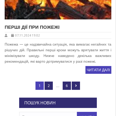
ПЕРШІ ДІЇ ПРИ ПОЖЕЖІ
07.11.2024 19:02
Пожежа — це надзвичайна ситуація, яка вимагає негайних та
рішучих дій. Правильні перші кроки можуть врятувати життя і
мінімізувати шкоду. Нижче наведено декілька важливих
рекомендацій, які варто дотримуватися у разі пожежі.
ЧИТАТИ ДАЛІ
Пагінація
Page
Page
Page
1
2
…
6
записів
ПОШУК НОВИН
Пошук: