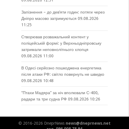
09.08.2026 12:51
Запізнення – до дев’яти годин: потяги через
Дніпро масово затримуються
09.08.2026
11:25
Створював розважальний контент у
поліцейській формі: у Верхньодніпровську
затримали неповнолітнього хлопця
09.08.2026 11:00
В Одесі серйозно пошкоджена енергетика
після атаки РФ: світло повернуть не швидко
09.08.2026 10:48
“Птахи Мадяра” за ніч вполювали С-400,
радари та три судна РФ
09.08.2026 10:26
© 2016-2026 DneprNews
news@dneprnews.net
тел. 096 008 78 94