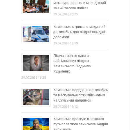
металурга провели молодіжний
квіз «Сталева логіка»
29.07.2026 20:25
Кам’янське отримало медичний
автомобіль для лікарні швидкої
допомоги
29.07.2026 19:19
Пішла з життя одна з
найвідоміших лікарок
Кам’янського Людмила
Кузьменко
29.07.2026 16:25
Кам’янське передало автомобіль
та маскувальні сітки військовим
на Сумський напрямок
28.07.2026 19:12
Кам’янське проведе в останню
путь полеглого захисника Андрія
Кириченка