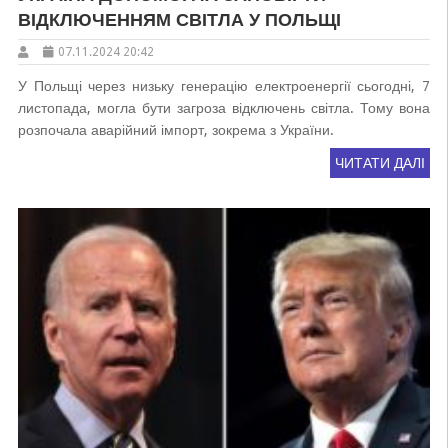
ВІДКЛЮЧЕННЯМ СВІТЛА У ПОЛЬЩІ
07.11.2024 20:42
У Польщі через низьку генерацію електроенергії сьогодні, 7
листопада, могла бути загроза відключень світла. Тому вона
розпочала аварійний імпорт, зокрема з України.
ЧИТАТИ ДАЛІ