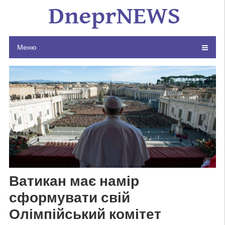
Skip
to
content
Меню
Ватикан має намір
сформувати свій
Олімпійський комітет