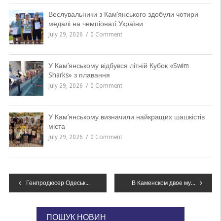
Веслувальники з Кам’янського здобули чотири
медалі на чемпіонаті України
July 29, 2026
0 Comment
У Кам’янському відбувся літній Кубок «Swim
Sharks» з плавання
July 29, 2026
0 Comment
У Кам’янському визначили найкращих шашкістів
міста
July 29, 2026
0 Comment
Навігація
Генпродюсер Одеського кінофестивалю не збирається знову подаватися на посаду голови Держкіно
В Каменском двое мужчин обстреляли иномарку, в которой находились люди
записів
ПОШУК НОВИН