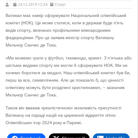
24.12.2019 12:34
Спорт
Ватикан має намір сформувати Національний олімпійський
комітет (НОК). Це може статися, коли в державі буде п’ять
видів спорту, визнаних профільними міжнародними
федераціями. Про це заявив міністр спорту Ватикану
Мельчор Санчес де Тока.
«Ми можемо грати у футбол, тхеквондо, крикет. З п'ятьма або
шістьма видами спорту ми могли б сформувати НОК. Ми не
хочемо боротися за медалі. Наш олімпійський комітет був би,
перш за все, символічним. Але це показало б, що цінності
олімпізму можуть бути розділені християнами», – зазначив
Мельчор Санчес де Тока.
Також він вважав «реалістичною» можливість присутності
Ватикану на параді націй на церемонії відкриття літніх
Олімпійських ігор 2024 року в Парижі.