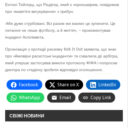
Ентоні Тейлору, що Рюдігер, який є чорношкірим, повідомив
про «мавп’ячі вигукування» з трибун.
«Ми дуже стурбовані. Всі разом ми маємо це зупинити. Це
питання не лише футболу, а й життя», – прокоментував
інцидент Аспіліквета.
Організація з протидії расизму Kick It Out заявила, що знає
про «ймовірні расистські інциденти» та схвалила дії арбітра,
який уперше застосував вимоги протоколу ФІФА і попросив
диктора по стадіону зробити відповідні оголошення.
Facebook
Share on X
LinkedIn
WhatsApp
Email
Copy Link
СВІЖІ НОВИНИ