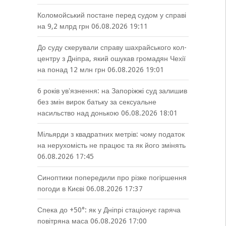
Коломойський постане перед судом у справі
на 9,2 млрд грн
06.08.2026 19:11
До суду скерували справу шахрайського кол-
центру з Дніпра, який ошукав громадян Чехії
на понад 12 млн грн
06.08.2026 19:01
6 років увʼязнення: на Запоріжжі суд залишив
без змін вирок батьку за сексуальне
насильство над донькою
06.08.2026 18:01
Мільярди з квадратних метрів: чому податок
на нерухомість не працює та як його змінять
06.08.2026 17:45
Синоптики попередили про різке погіршення
погоди в Києві
06.08.2026 17:37
Спека до +50°: як у Дніпрі стаціонує гаряча
повітряна маса
06.08.2026 17:00