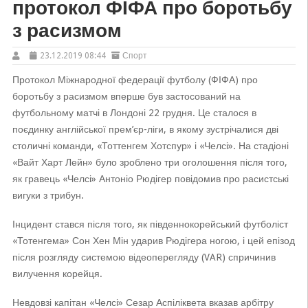
протокол ФІФА про боротьбу
з расизмом
23.12.2019 08:44
Спорт
Протокол Міжнародної федерації футболу (ФІФА) про
боротьбу з расизмом вперше був застосований на
футбольному матчі в Лондоні 22 грудня. Це сталося в
поєдинку англійської прем’єр-ліги, в якому зустрічалися дві
столичні команди, «Тоттенгем Хотспур» і «Челсі». На стадіоні
«Вайт Харт Лейн» було зроблено три оголошення після того,
як гравець «Челсі» Антоніо Рюдігер повідомив про расистські
вигуки з трибун.
Інцидент стався після того, як південнокорейський футболіст
«Тотенгема» Сон Хен Мін ударив Рюдігера ногою, і цей епізод
після розгляду системою відеоперегляду (VAR) спричинив
вилучення корейця.
Невдовзі капітан «Челсі» Сезар Аспіліквета вказав арбітру