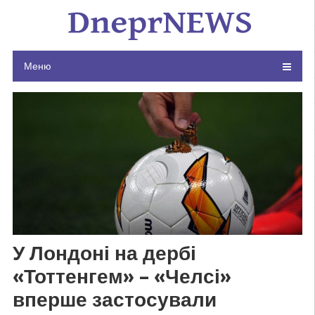
Skip
to
content
Меню
У Лондоні на дербі
«Тоттенгем» – «Челсі»
вперше застосували