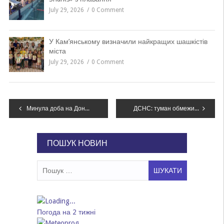
July 29, 2026
0 Comment
У Кам’янському визначили найкращих шашкістів
міста
July 29, 2026
0 Comment
Навігація
Минула доба на Донбасі: 8 обстрілів, 1 військовий загинув, один – поранений
ДСНС: туман обмежив видимість в Україні
записів
ПОШУК НОВИН
Пошук:
Погода на 2 тижні