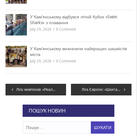
У Кам’янському відбувся літній Кубок «Swim
Sharks» з плавання
July 29, 2026
0 Comment
У Кам’янському визначили найкращих шашкістів
міста
July 29, 2026
0 Comment
Навігація
Ліга чемпіонів: «Реал» – «Мансіті» та ще сім результатів жеребкування чвертьфіналу
Ліга Європи: «Шахтар» зіграє з «Бенфікою» в 1/16 фіналу
записів
ПОШУК НОВИН
Пошук: