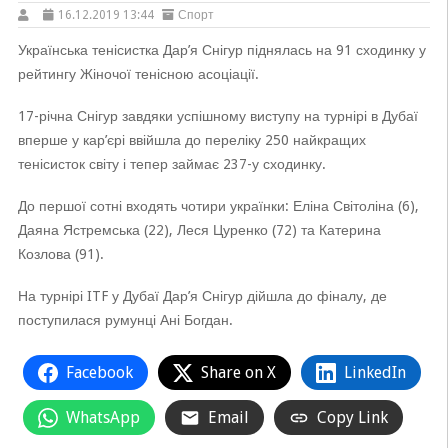
16.12.2019 13:44
Спорт
Українська тенісистка Дар’я Снігур піднялась на 91 сходинку у
рейтингу Жіночої тенісною асоціації.
17-річна Снігур завдяки успішному виступу на турнірі в Дубаї
вперше у кар’єрі ввійшла до переліку 250 найкращих
тенісисток світу і тепер займає 237-у сходинку.
До першої сотні входять чотири українки: Еліна Світоліна (6),
Даяна Ястремська (22), Леся Цуренко (72) та Катерина
Козлова (91).
На турнірі ITF у Дубаї Дар’я Снігур дійшла до фіналу, де
поступилася румунці Ані Богдан.
Facebook
Share on X
LinkedIn
WhatsApp
Email
Copy Link