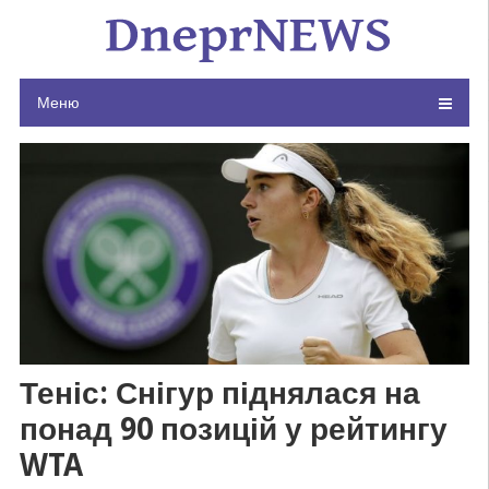
Skip
to
content
Меню
Теніс: Снігур піднялася на
понад 90 позицій у рейтингу
WTA