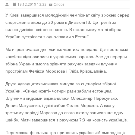
19.12.2019 13:32
Спорт
У Києві завершився молодіжний чемпіонат світу з хокею серед
спортсменів віком до 20 років в Дивізіоні ІB. Це третій за
силою дивізіон світового хокею. В останньому матчі збірна
України зустрілася з однолітками з Естонії.
Матч розпочався для «синьо-жовтих» невдало. Двічі естонські
хокеїсти відзначилися в українських воротах. Але до перерви
збірна України змогла зрівняти рахунок завдяки влучним
прострілам Фелікса Морозова і Гліба Крівошапкіна.
Друга «двадцятихвилинка» минула за сценарієм збірної
України. «Синьо-жовті» чотири рази забили естонцям.
Влучними кидками відзначилися Олександр Пересунько,
Денис Матусевич, і двічі забив Фелікс Морозов. А вже у
третьому періоді Морозов до свого активу записав ще одну
шайбу. Матч завершився з рахунком 7:3 на користь українців.
Переможна фінальна гра приносить українській «молодіжці»