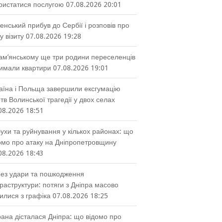
ристатися послугою
07.08.2026 20:01
енський прибув до Сербії і розповів про
у візиту
07.08.2026 19:28
ам’янському ще три родини переселенців
имали квартири
07.08.2026 19:01
аїна і Польща завершили ексгумацію
тв Волинської трагедії у двох селах
08.2026 18:51
ухи та руйнування у кількох районах: що
омо про атаку на Дніпропетровщину
08.2026 18:43
ез удари та пошкодження
раструктури: потяги з Дніпра масово
илися з графіка
07.08.2026 18:25
ана дісталася Дніпра: що відомо про