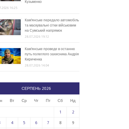
Кузьменко
7.2026 16:25
Кам’янське передало автомобіль
та маскувальні сітки військовим
на Сумський напрямок
28.07.2026 19:12
Кам’янське проведе в останню
путь полеглого захисника Андрія
Кириченка
28.07.2026 14:04
СЕРПЕНЬ 2026
н
Вт
Ср
Чт
Пт
Сб
Нд
1
2
3
4
5
6
7
8
9