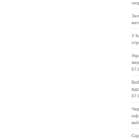
ско
Зел
мет
У К
отр
Укр
жер
07.
Виб
від
07.
Чер
інф
виб
Сар