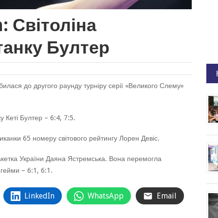
: Світоліна
танку Бултер
обилася до другого раунду турніру серії «Великого Слему»
 Кеті Бултер – 6:4, 7:5.
риканки 65 номеру світового рейтингу Лорен Девіс.
акетка України Даяна Ястремська. Вона перемогла
ейми – 6:1, 6:1.
LinkedIn
WhatsApp
Email