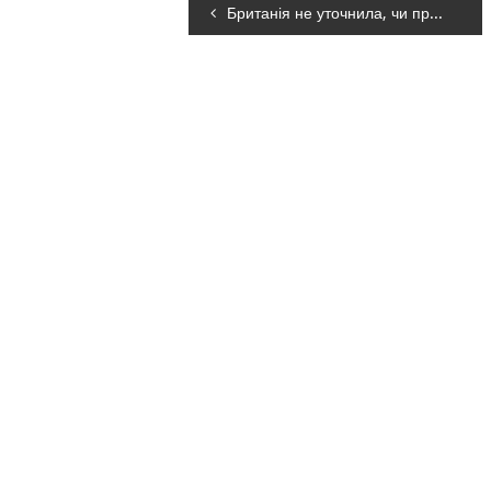
Навігація
Британія не уточнила, чи приберуть тризуб з «посібника екстремізму» – посольство
записів