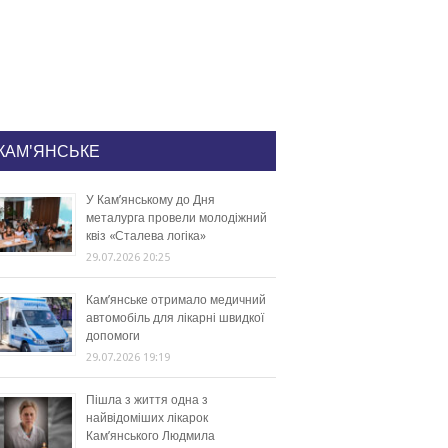
КАМ'ЯНСЬКЕ
У Кам’янському до Дня
металурга провели молодіжний
квіз «Сталева логіка»
29.07.2026 20:25
Кам’янське отримало медичний
автомобіль для лікарні швидкої
допомоги
29.07.2026 19:19
Пішла з життя одна з
найвідоміших лікарок
Кам’янського Людмила