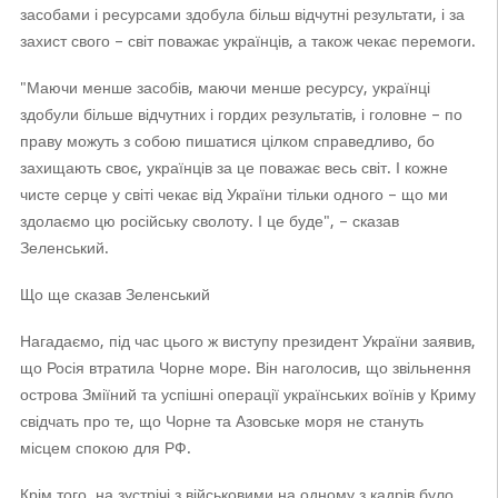
засобами і ресурсами здобула більш відчутні результати, і за
захист свого – світ поважає українців, а також чекає перемоги.
"Маючи менше засобів, маючи менше ресурсу, українці
здобули більше відчутних і гордих результатів, і головне – по
праву можуть з собою пишатися цілком справедливо, бо
захищають своє, українців за це поважає весь світ. І кожне
чисте серце у світі чекає від України тільки одного – що ми
здолаємо цю російську сволоту. І це буде", – сказав
Зеленський.
Що ще сказав Зеленський
Нагадаємо, під час цього ж виступу президент України заявив,
що Росія втратила Чорне море. Він наголосив, що звільнення
острова Зміїний та успішні операції українських воїнів у Криму
свідчать про те, що Чорне та Азовське моря не стануть
місцем спокою для РФ.
Крім того, на зустрічі з військовими на одному з кадрів було