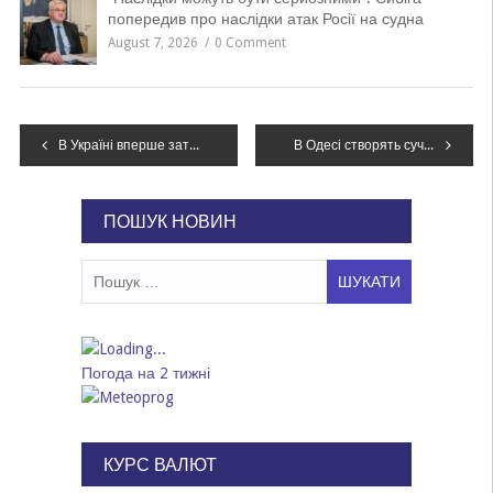
попередив про наслідки атак Росії на судна
August 7, 2026
0 Comment
Навігація
В Україні вперше затвердили профстандарт для майстрів з електроніки авто: новини для власників електромобілів
В Одесі створять сучасну Військово-морську академію: чому Україна навчатиме після війни дронів у Чорному морі
записів
ПОШУК НОВИН
Пошук:
Погода на 2 тижні
КУРС ВАЛЮТ