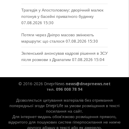
Трагедія у Апостоловому: дворічний малюк
потонув у басейні приватного будинку
07.08.2026 15:30
Потяги через Дніпро масово змінюють
маршрути: що сталося
07.08.2026 15:30
Зеленський анонсував кадрові рішення в ЗСУ
після розмови з Драпатим
07.08.2026 15:04
© 2016-2026 DneprNews
news@dneprnews.net
тел. 096 008 78 94
Дозволяється цитування матеріалів без отримання
попередньої згоди DneprLife за умови розміщення в тексті
посилання на сайт.
Для інтернет-видань обов'язково розміщення прямого,
відкритого для пошукових систем гіперпосилання не нижче
другого абзацу в тексті або як джерело.