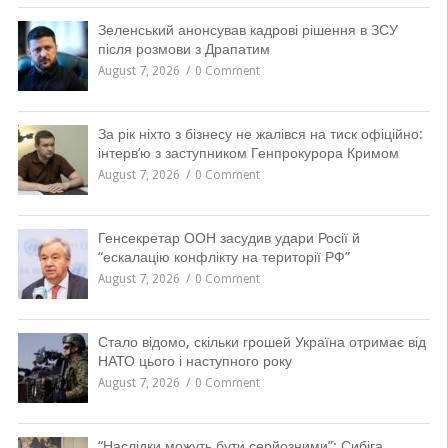
Зеленський анонсував кадрові рішення в ЗСУ
після розмови з Драпатим
August 7, 2026
0 Comment
За рік ніхто з бізнесу не жалівся на тиск офіційно:
інтерв’ю з заступником Генпрокурора Кримом
August 7, 2026
0 Comment
Генсекретар ООН засудив удари Росії й
“ескалацію конфлікту на території РФ”
August 7, 2026
0 Comment
Стало відомо, скільки грошей Україна отримає від
НАТО цього і наступного року
August 7, 2026
0 Comment
“Наслідки можуть бути серйозними”: Сибіга