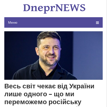
Skip
to
content
Меню
Весь світ чекає від України
лише одного – що ми
переможемо російську