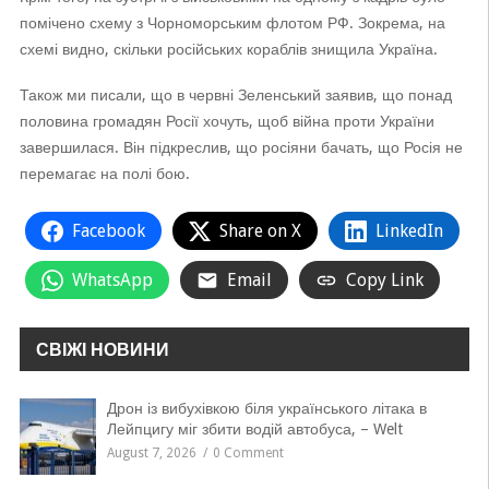
помічено схему з Чорноморським флотом РФ. Зокрема, на
схемі видно, скільки російських кораблів знищила Україна.
Також ми писали, що в червні Зеленський заявив, що понад
половина громадян Росії хочуть, щоб війна проти України
завершилася. Він підкреслив, що росіяни бачать, що Росія не
перемагає на полі бою.
Facebook
Share on X
LinkedIn
WhatsApp
Email
Copy Link
СВІЖІ НОВИНИ
Дрон із вибухівкою біля українського літака в
Лейпцигу міг збити водій автобуса, – Welt
August 7, 2026
0 Comment