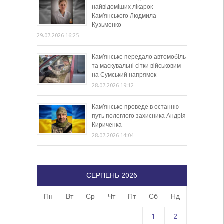
найвідоміших лікарок
Кам’янського Людмила
Кузьменко
29.07.2026 16:25
Кам’янське передало автомобіль
та маскувальні сітки військовим
на Сумський напрямок
28.07.2026 19:12
Кам’янське проведе в останню
путь полеглого захисника Андрія
Кириченка
28.07.2026 14:04
СЕРПЕНЬ 2026
Пн
Вт
Ср
Чт
Пт
Сб
Нд
1
2