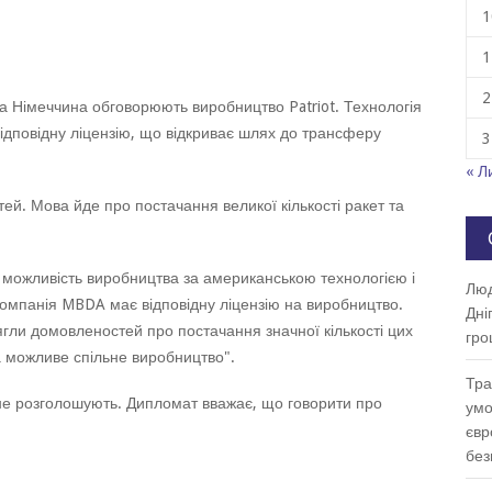
1
1
2
та Німеччина обговорюють виробництво Patriot. Технологія
дповідну ліцензію, що відкриває шлях до трансферу
3
« Л
й. Мова йде про постачання великої кількості ракет та
 можливість виробництва за американською технологією і
Люд
компанія MBDA має відповідну ліцензію на виробництво.
Дні
гли домовленостей про постачання значної кількості цих
гро
та можливе спільне виробництво".
Тра
 не розголошують. Дипломат вважає, що говорити про
умо
євр
без