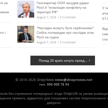
вся на
Генсекретар ООН засудив удари
Росії й “ескалацію конфлікту на
У п
Кримом
території РФ”
ата
August 7, 2026
0 Comment
07.
“Наслідки можуть бути серйозними”:
Від
го і
Сибіга попередив про наслідки атак
сам
Росії на судна
ста
August 7, 2026
0 Comment
Понад 20 країн хочуть приєднатися до українського Drone Deal, – Умєров
© 2016-2026 DneprNews
news@dneprnews.net
тел. 096 008 78 94
алів без отримання попередньої згоди DneprLife за умови розміщен
іщення прямого, відкритого для пошукових систем гіперпосилання не
джерело.