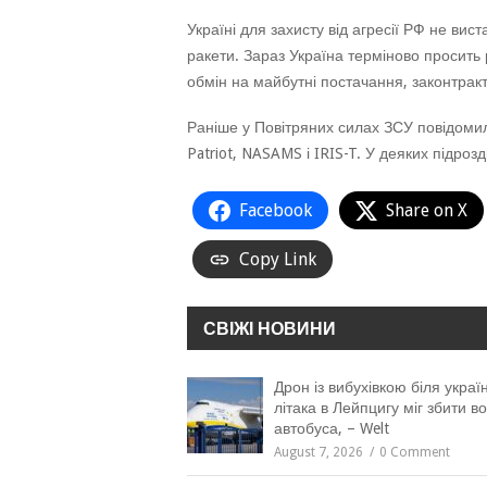
Україні для захисту від агресії РФ не вис
ракети. Зараз Україна терміново просить р
обмін на майбутні постачання, законтракт
Раніше у Повітряних силах ЗСУ повідомил
Patriot, NASAMS і IRIS-T. У деяких підро
Facebook
Share on X
Copy Link
СВІЖІ НОВИНИ
Дрон із вибухівкою біля украї
літака в Лейпцигу міг збити во
автобуса, – Welt
August 7, 2026
0 Comment