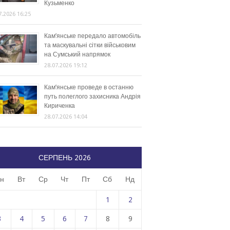
Кузьменко
7.2026 16:25
Кам’янське передало автомобіль
та маскувальні сітки військовим
на Сумський напрямок
28.07.2026 19:12
Кам’янське проведе в останню
путь полеглого захисника Андрія
Кириченка
28.07.2026 14:04
СЕРПЕНЬ 2026
н
Вт
Ср
Чт
Пт
Сб
Нд
1
2
3
4
5
6
7
8
9