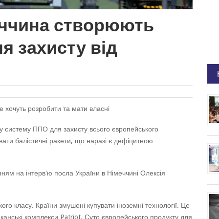
еччина створюють
я захисту від
е хочуть розробити та мати власні
у систему ППО для захисту всього європейського
ати балістичні ракети, що наразі є дефіцитною
ням на інтерв'ю посла України в Німеччині Олексія
ого класу. Країни змушені купувати іноземні технології. Це
канські комплекси Patriot. Суто європейського продукту для