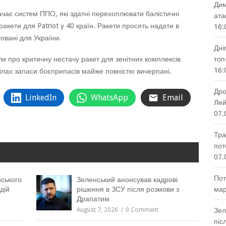
Дим
тачає систем ППО, які здатні перехоплювати балістичні
ата
акети для Patriot у 40 країн. Ракети просять надати в
16:
овані для України.
Дні
и про критичну нестачу ракет для зенітних комплексів
топ
16:
зділах запаси боєприпасів майже повністю вичерпані.
Дро
LinkedIn
WhatsApp
Email
Лей
07.
Тра
пот
07.
Пот
нського
Зеленський анонсував кадрові
дій
рішення в ЗСУ після розмови з
мар
Драпатим
August 7, 2026
0 Comment
Зел
піс