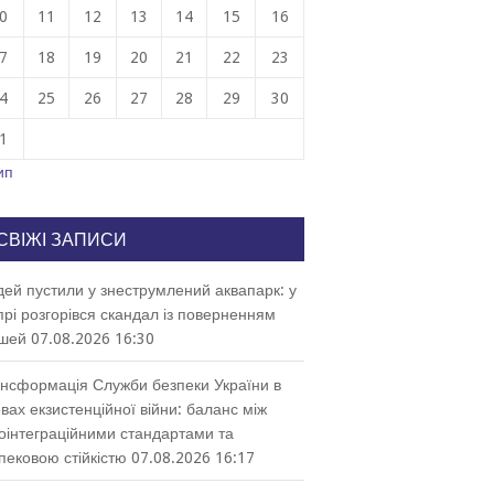
0
11
12
13
14
15
16
7
18
19
20
21
22
23
4
25
26
27
28
29
30
1
ип
СВІЖІ ЗАПИСИ
ей пустили у знеструмлений аквапарк: у
прі розгорівся скандал із поверненням
шей
07.08.2026 16:30
нсформація Служби безпеки України в
вах екзистенційної війни: баланс між
оінтеграційними стандартами та
пековою стійкістю
07.08.2026 16:17