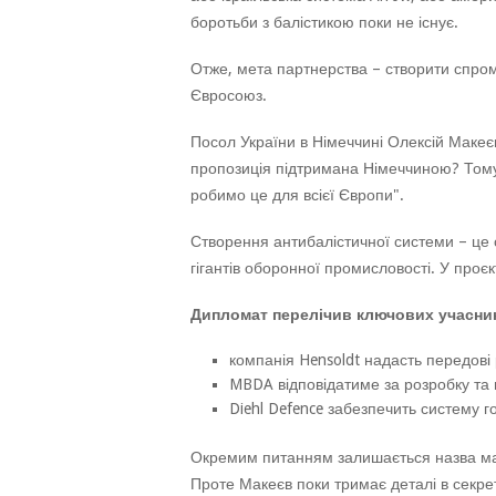
боротьби з балістикою поки не існує.
Отже, мета партнерства – створити спромо
Євросоюз.
Посол України в Німеччині Олексій Макеє
пропозиція підтримана Німеччиною? Тому
робимо це для всієї Європи".
Створення антибалістичної системи – це 
гігантів оборонної промисловості. У проєк
Дипломат перелічив ключових учасник
компанія Hensoldt надасть передові
MBDA відповідатиме за розробку та 
Diehl Defence забезпечить систему 
Окремим питанням залишається назва май
Проте Макеєв поки тримає деталі в секрет