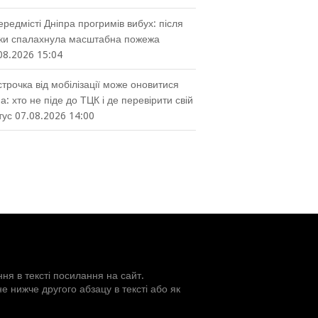
ередмісті Дніпра прогримів вибух: після
ки спалахнула масштабна пожежа
08.2026 15:04
строчка від мобілізації може оновитися
а: хто не піде до ТЦК і де перевірити свій
тус
07.08.2026 14:00
ня в тексті посилання на сайт.
 нижче другого абзацу в тексті або як