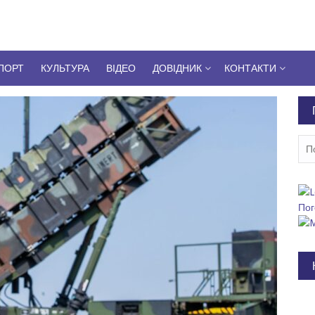
ПОРТ
КУЛЬТУРА
ВІДЕО
ДОВІДНИК
КОНТАКТИ
Пош
Пог