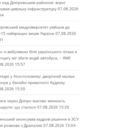
 над Дніпровським районом: ворог
кував цивільну інфраструктуру
07.08.2026
04
провський медуніверситет увійшов до
-15 найкращих вишів України
07.08.2026
01
н із вибухівкою біля українського літака в
пцигу міг збити водій автобуса, – Welt
08.2026 15:57
гедія у Апостоловому: дворічний малюк
онув у басейні приватного будинку
08.2026 15:30
яги через Дніпро масово змінюють
шрути: що сталося
07.08.2026 15:30
енський анонсував кадрові рішення в ЗСУ
ля розмови з Драпатим
07.08.2026 15:04