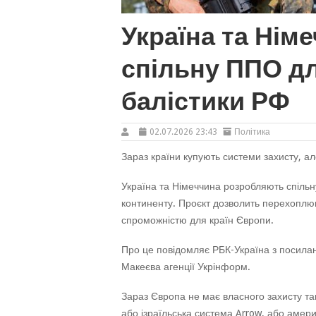
Україна та Нім
спільну ППО дл
балістики РФ
02.07.2026 23:43
Політика
Зараз країни купують системи захисту, ал
Україна та Німеччина розробляють спільн
континенту. Проєкт дозволить перехоплюв
спроможністю для країн Європи.
Про це повідомляє РБК-Україна з посилан
Макеєва агенції Укрінформ.
Зараз Європа не має власного захисту так
або ізраїльська система Arrow, або амери