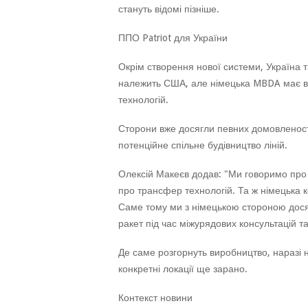
стануть відомі пізніше.
ППО Patriot для України
Окрім створення нової системи, Україна 
належить США, але німецька MBDA має ві
технологій.
Сторони вже досягли певних домовленосте
потенційне спільне будівництво ліній.
Олексій Макеєв додав: "Ми говоримо про
про трансфер технологій. Та ж німецька 
Саме тому ми з німецькою стороною дося
ракет під час міжурядових консультацій 
Де саме розгорнуть виробництво, наразі
конкретні локації ще зарано.
Контекст новини