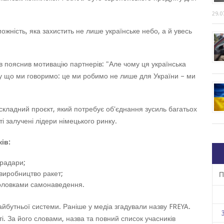
29.0
жність, яка захистить не лише українське небо, а й увесь
в пояснив мотивацію партнерів: "Але чому ця українська
 що ми говоримо: це ми робимо не лише для України – ми
складний проєкт, який потребує об'єднання зусиль багатьох
ті залучені лідери німецького ринку.
ів:
 радари;
виробництво ракет;
П
головками самонаведення.
бутньої системи. Раніше у медіа згадували назву FREYA.
і. За його словами, назва та повний список учасників