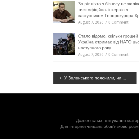
За рік ніхто з бізнесу не жалі
тиск офіційно: інтерв’ю з
заступником Генпрокурора 
August 7, 2026
0 Comment
Стало відомо, скільки грошей
Україна отримає від НАТО цьо
наступного року
August 7, 2026
0 Comment
Навігація
У Зеленського пояснили, чи може Польща стати на шляху України до ЄС
записів
Дозволяється цитування матері
Для інтернет-видань обов'язково розм