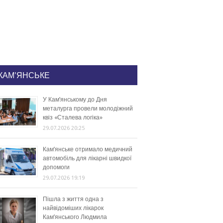
КАМ'ЯНСЬКЕ
У Кам’янському до Дня
металурга провели молодіжний
квіз «Сталева логіка»
29.07.2026 20:25
Кам’янське отримало медичний
автомобіль для лікарні швидкої
допомоги
29.07.2026 19:19
Пішла з життя одна з
найвідоміших лікарок
Кам’янського Людмила