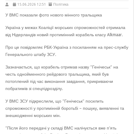
15.06.2026 12:51
Політика
У ВМС показали фото нового мінного тральщика
Україна у межах Коаліції морських спроможностей отримала
від Нідерландів новий протимінний корабель класу Alkmaar.
Про це повідомляє РБК-Україна з посиланням на прес-службу
Генерального штабу ЗСУ.
Зазначається, що корабель отримав назву "Генічеськ" на
честь однойменного рейдового тральщика, який був
потоплений під час виконання завдання, прикриваючи
побратимів зі спецпідрозділу.
У ВМС ЗСУ підкреслили, що "Генічеськ" посилить
спроможності у протимінній боротьбі – пошуку, виявленні та
знешкодженні морських мін.
"Після його передачі у складі ВМС налічується вже п'ять