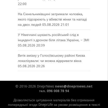
22:00
На Синельниківщині затримали чоловіка,
якого підозрюють у вбивстві жінки та нападі
на двох людей
05.08.2026 21:01
У Німеччині шукають російський слід в
інциденті з дроном біля літака України, – ЗМІ
05.08.2026 20:39
Витік аміаку у Голосіївському районі Києва
локалізували: чи можна відкривати вікна
05.08.2026 20:26
© 2016-2026 DneprNews
news@dneprnews.net
тел. 096 008 78 94
Дозволяється цитування матеріалів без отримання
попередньої згоди DneprLife за умови розміщення в тексті