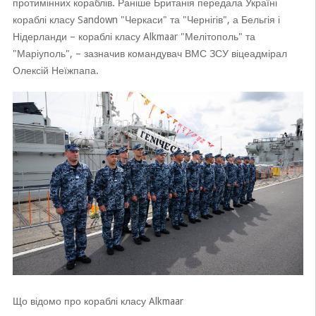
протимінних кораблів. Раніше Британія передала Україні
кораблі класу Sandown "Черкаси" та "Чернігів", а Бельгія і
Нідерланди – кораблі класу Alkmaar "Мелітополь" та
"Маріуполь", – зазначив командувач ВМС ЗСУ віцеадмірал
Олексій Неїжпапа.
Що відомо про кораблі класу Alkmaar