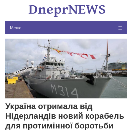
Skip
to
content
Меню
Україна отримала від
Нідерландів новий корабель
для протимінної боротьби