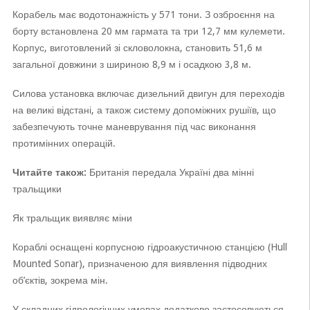
Корабель має водотонажність у 571 тони. З озброєння на
борту встановлена 20 мм гармата та три 12,7 мм кулемети.
Корпус, виготовлений зі скловолокна, становить 51,6 м
загальної довжини з шириною 8,9 м і осадкою 3,8 м.
Силова установка включає дизельний двигун для переходів
на великі відстані, а також систему допоміжних рушіїв, що
забезпечують точне маневрування під час виконання
протимінних операцій.
Читайте також:
Британія передала Україні два мінні
тральщики
Як тральщик виявляє міни
Кораблі оснащені корпусною гідроакустичною станцією (Hull
Mounted Sonar), призначеною для виявлення підводних
об’єктів, зокрема мін.
У складних гідрологічних умовах додатково застосовуються