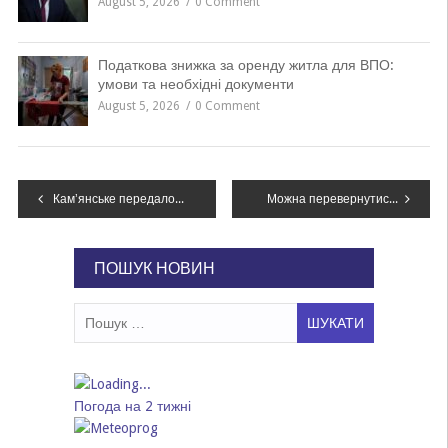
August 5, 2026
0 Comment
Податкова знижка за оренду житла для ВПО:
умови та необхідні документи
August 5, 2026
0 Comment
Навігація
Камʼянське передало пульти для FPV-дронів захисникам з Кам’янського, які несуть службу на Харківському напрямку
Можна перевернутися: у Дніпрі встановлюють “пастки” для самокатів та велосипедів
записів
ПОШУК НОВИН
Пошук:
Погода на 2 тижні