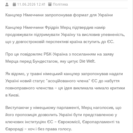
11.06.2026 12:41
Політика
Канцлер Німеччини запропонував формат для України
Канцлер Німеччини Фрідріх Мерц підтвердив намір
продовжувати підтримувати Україну та висловив упевненість,
що у довгостроковій перспективі країна вступить до ЄС.
Про це повідомляє РБК-Україна з посиланням на заяву
Мерца перед Бундестагом, яку цитує Die Welt.
Як відомо, у травні німецький канцлер запропонував надати
Україні новий статус "асоційованого члена" ЄС до набуття
повноправного членства – ця ідея викликала чимало критики
в Києві.
Виступаючи у німецькому парламенті, Мерц наголосив, що
його пропозиція дозволить Україні бути представленою у
ключових інституціях ЄС – Єврокомісії, Європарламенті та
Єврораді – хоч і без права голосу.