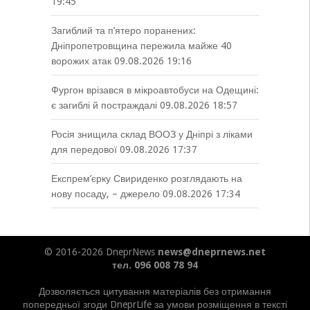
19:45
Загиблий та п’ятеро поранених:
Дніпропетровщина пережила майже 40
ворожих атак
09.08.2026 19:16
Фургон врізався в мікроавтобуси на Одещині:
є загиблі й постраждалі
09.08.2026 18:57
Росія знищила склад ВООЗ у Дніпрі з ліками
для передової
09.08.2026 17:37
Експрем’єрку Свириденко розглядають на
нову посаду, – джерело
09.08.2026 17:34
© 2016-2026 DneprNews
news@dneprnews.net
тел. 096 008 78 94
Дозволяється цитування матеріалів без отримання
попередньої згоди DneprLife за умови розміщення в тексті