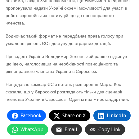
Зокрема, західні ЗМІ повідомляли, що Німеччина та Франція
пропонували надати Україні окремі можливості для участі в
роботі європейських інституцій ще до повноправного
членства.
Водночас такий формат не передбачає права голосу при
ухваленні рішень ЄС і доступу до аграрних дотацій.
Президент України Володимир Зеленський раніше відкинув
цю ідею, наголосивши на необхідності повноцінного та
рівноправного членства України в Євросоюз.
Нещодавно комісар ЄС з питань розширення Марта Кос
сказала, що у Євросоюзі розглядають тільки два сценарії
членства України в Євросоюзі. Один із них – нестандартний.
Facebook
Share on X
LinkedIn
WhatsApp
Email
Copy Link