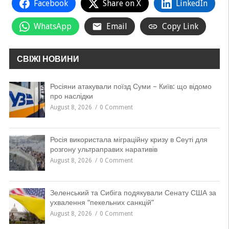
Facebook
Share on X
LinkedIn
WhatsApp
Email
Copy Link
СВІЖІ НОВИНИ
Росіяни атакували поїзд Суми – Київ: що відомо
про наслідки
August 8, 2026
0 Comment
Росія використала міграційну кризу в Сеуті для
розгону ультраправих наративів
August 8, 2026
0 Comment
Зеленський та Сибіга подякували Сенату США за
ухвалення “пекельних санкцій”
August 8, 2026
0 Comment