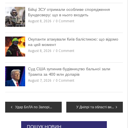
Бійці ЗСУ отримали особливе спорядження
Бундесверу: що в нього входить
August 8, 2026
0 Comment
Окупанти атакували Київ балістикою: що відомо
на цей момент
August 8, 2026
0 Comment
Суд США зупинив будівництво бальної зали
Трампа за 400 млн доларів
August 7, 2026
0 Comment
Навігація
Удар БпЛА по Запоріжжю: кількість постраждалих зросла до шести, серед них дитина
У Дніпрі та області вимикатимуть світло: хто потрапив у графіки на 1 липня
записів
ПОШУК НОВИН