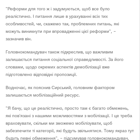
"Реформи для того ж і задумуються, щоб все було
реалістично. І питання лише в урахуванні всіх тих
особливостей, чи, скажемо так, проблемних питань, які
можуть виникнути при впровадженні цієї реформи", –
зазначив він.
Головнокомандувач також підкреслив, що важливим
залишається питання соціальної справедливості. За його
словами, щодо окремих аспектів демобілізації вже
підготовлено відповідні пропозиції.
Водночас, як пояснив Сирський, головним фактором
залишається мобілізаційний ресурс.
"Я бачу, що це реалістично, просто там є багато обмежень,
які пов'язані з нашими можливостями з мобілізації. І це треба
враховувати, скільки ми зможемо мобілізувати, щоб
забезпечити ті категорії, які будуть звільнятися. Тому якраз тут
будуть певні обмеження", – підсумував головнокомандувач.