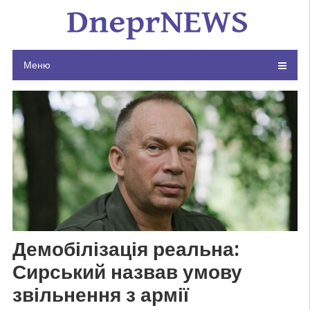
Skip
to
content
Меню
Демобілізація реальна:
Сирський назвав умову
звільнення з армії