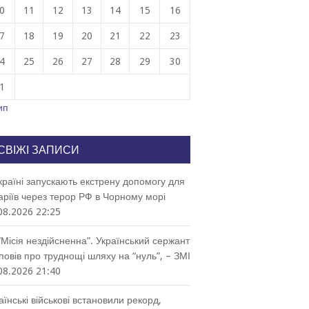
0
11
12
13
14
15
16
7
18
19
20
21
22
23
4
25
26
27
28
29
30
1
ип
СВІЖІ ЗАПИСИ
країні запускають екстрену допомогу для
аріїв через терор РФ в Чорному морі
08.2026 22:25
“Місія нездійсненна”. Український сержант
повів про труднощі шляху на “нуль”, – ЗМІ
08.2026 21:40
аїнські військові встановили рекорд,