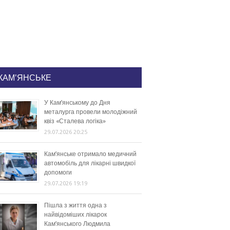
КАМ'ЯНСЬКЕ
У Кам’янському до Дня
металурга провели молодіжний
квіз «Сталева логіка»
29.07.2026 20:25
Кам’янське отримало медичний
автомобіль для лікарні швидкої
допомоги
29.07.2026 19:19
Пішла з життя одна з
найвідоміших лікарок
Кам’янського Людмила