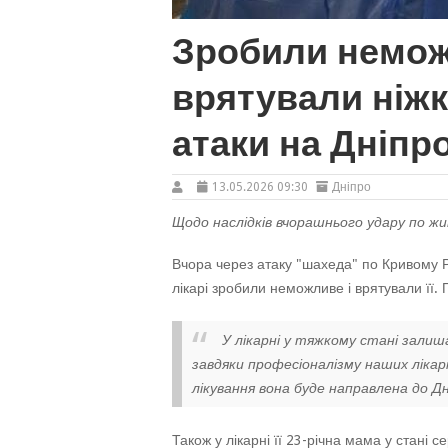
Зробили неможл
врятували ніжк
атаки на Дніп
13.05.2026 09:30
Дніпро
Щодо наслідків вчорашнього удару по ж
Вчора через атаку "шахеда" по Кривому Ро
лікарі зробили неможливе і врятували її
У лікарні у тяжкому стані залиш
завдяки професіоналізму наших лікар
лікування вона буде направлена до Дн
Також у лікарні її 23-річна мама у стані с