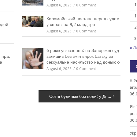
1
August 6, 2026
0 Comment
1
Коломойський постане перед судом
юдей
у справі на 9,2 млрд грн
2
August 6, 2026
0 Comment
3
« Л
6 років увʼязнення: на Запоріжжі суд
іпра,
залишив без змін вирок батьку за
а
сексуальне насильство над донькою
August 6, 2026
0 Comment
В У
агр
06.
Сотні будинків без води: у Дніпрі пошкоджено водопровід
Як 
роз
06.
Укр