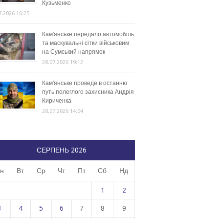
Кузьменко
7.2026 16:25
Кам’янське передало автомобіль
та маскувальні сітки військовим
на Сумський напрямок
28.07.2026 19:12
Кам’янське проведе в останню
путь полеглого захисника Андрія
Кириченка
28.07.2026 14:04
СЕРПЕНЬ 2026
н
Вт
Ср
Чт
Пт
Сб
Нд
1
2
3
4
5
6
7
8
9