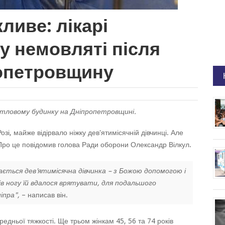
иве: лікарі
у немовляті після
ропетровщину
итловому будинку на Дніпропетровщині.
зі, майже відірвало ніжку дев'ятимісячній дівчинці. Але
. Про це повідомив голова Ради оборони Олександр Вілкул.
ається дев'ятимісячна дівчинка – з Божою допомогою і
ів ногу їй вдалося врятувати, для подальшого
іпра",
– написав він.
ередньої тяжкості. Ще трьом жінкам 45, 56 та 74 років