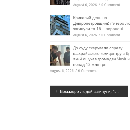
August 6, 2026
0 Comment
Кривавий день на
Дніпропетровщині: п’ятеро л
загинули та 16 – поранені
August 6, 2026
0 Comment
До суду скерували справу
шахрайського кол-центру з Дн
який ошукав громадян Чехії н
понад 12 млн грн
August 6, 2026
0 Comment
Навігація
Восьмеро людей загинули, 11 – дістали поранень: безпекова ситуація на ДНіпропетровщині станом на ранок 13 травня
записів