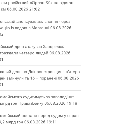
вши російський «Орлан-30» на відстані
 км
06.08.2026 21:02
енський анонсував звільнення через
уацію із водою в Марганці
06.08.2026
02
ійський дрон атакував Запоріжжя:
траждали четверо людей
06.08.2026
01
вавий день на Дніпропетровщині: п’ятеро
ей загинули та 16 – поранені
06.08.2026
31
омойського судитимуть за заволодіння
 млрд грн ПриватБанку
06.08.2026 19:18
омойський постане перед судом у справі
9,2 млрд грн
06.08.2026 19:11