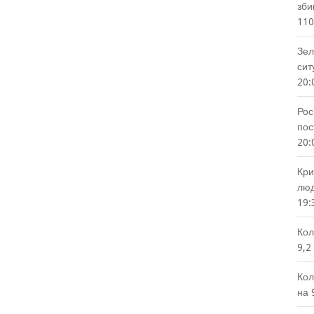
зби
110
Зел
сит
20:
Рос
пос
20:
Кри
люд
19:
Кол
9,2
Кол
на 