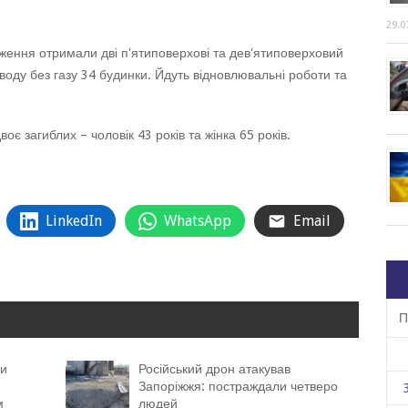
29.0
ження отримали дві п'ятиповерхові та дев'ятиповерховий
оду без газу 34 будинки. Йдуть відновлювальні роботи та
є загиблих – чоловік 43 років та жінка 65 років.
LinkedIn
WhatsApp
Email
П
ли
Російський дрон атакував
Запоріжжя: постраждали четверо
м
людей