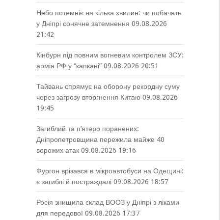
Небо потемніє на кілька хвилин: чи побачать
у Дніпрі сонячне затемнення
09.08.2026
21:42
Кінбурн під повним вогневим контролем ЗСУ:
армія РФ у “капкані”
09.08.2026 20:51
Тайвань спрямує на оборону рекордну суму
через загрозу вторгнення Китаю
09.08.2026
19:45
Загиблий та п’ятеро поранених:
Дніпропетровщина пережила майже 40
ворожих атак
09.08.2026 19:16
Фургон врізався в мікроавтобуси на Одещині:
є загиблі й постраждалі
09.08.2026 18:57
Росія знищила склад ВООЗ у Дніпрі з ліками
для передової
09.08.2026 17:37