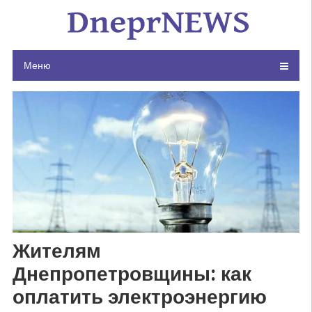
Skip
to
content
Меню
Жителям
Днепропетровщины: как
оплатить электроэнергию