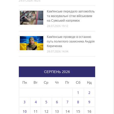
29.07.2026 16:25
Кам’янське передало автомобіль
та маскувальні сітки військовим
на Сумський напрямок
28.07.2026 19:12
Кам’янське проведе в останню
путь полеглого захисника Андрія
Кириченка
28.07.2026 14:04
СЕРПЕНЬ 2026
Пн
Вт
Ср
Чт
Пт
Сб
Нд
1
2
3
4
5
6
7
8
9
10
11
12
13
14
15
16