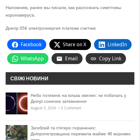
Напомним, ранее мы писали, как распознать симптомы
коронавируса.
Днепр 056 электроэнергия платежи счетчик
Facebook
Share on X
LinkedIn
WhatsApp
Email
Copy Link
СВІЖІ НОВИНИ
Небо потемніє на кілька хвилин: чи побачать у
Дніпрі сонячне затемнення
August 9, 2026
0 Comment
Загиблий та п’ятеро поранених:
Дніпропетровщина пережила майже 40 ворожих
атак