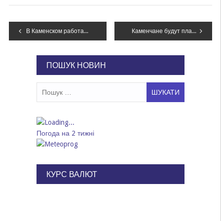
Навігація
В Каменском работает Центр медицинской реабилитации участников боевых действий и переселенцев
Каменчане будут платить за доставку газа отдельно
записів
ПОШУК НОВИН
Пошук:
Погода на 2 тижні
КУРС ВАЛЮТ