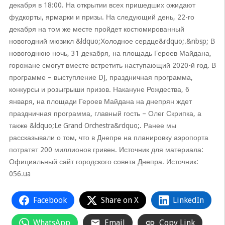
декабря в 18:00. На открытии всех пришедших ожидают
фудкорты, ярмарки и призы. На следующий день, 22-го
декабря на том же месте пройдет костюмированный
новогодний мюзикл &ldquo;Холодное сердце&rdquo;.&nbsp; В
новогоднюю ночь, 31 декабря, на площадь Героев Майдана,
горожане смогут вместе встретить наступающий 2020-й год. В
программе – выступление DJ, праздничная программа,
конкурсы и розыгрыши призов. Накануне Рождества, 6
января, на площади Героев Майдана на днепрян ждет
праздничная программа, главный гость – Олег Скрипка, а
также &ldquo;Le Grand Orchestra&rdquo;. Ранее мы
рассказывали о том, что в Днепре на планировку аэропорта
потратят 200 миллионов гривен. Источник для материала:
Официальный сайт городского совета Днепра. Источник:
056.ua
Facebook
Share on X
LinkedIn
WhatsApp
Email
Copy Link