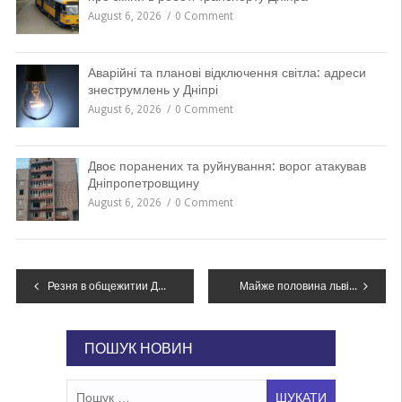
August 6, 2026
0 Comment
Аварійні та планові відключення світла: адреси
знеструмлень у Дніпрі
August 6, 2026
0 Comment
Двоє поранених та руйнування: ворог атакував
Дніпропетровщину
August 6, 2026
0 Comment
Навігація
Резня в общежитии Днепра: студент-иностранец напал с ножом на соседей, – ФОТО, ВИДЕО
Майже половина львів’ян позитивно ставляться до святкування Різдва 25 грудня – соцопитування
записів
ПОШУК НОВИН
Пошук: