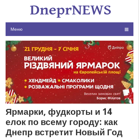
Skip
to
content
Меню
Ярмарки, фудкорты и 14
елок по всему городу: как
Днепр встретит Новый Год