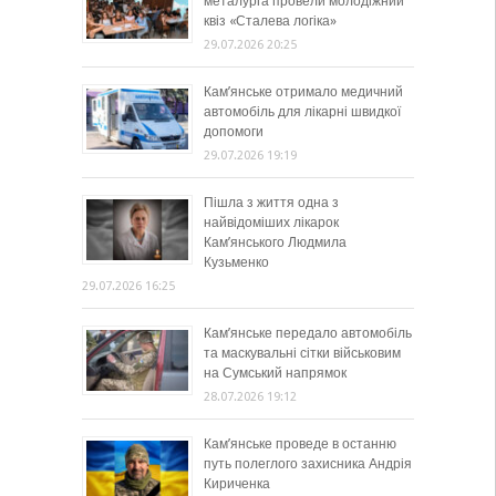
металурга провели молодіжний
квіз «Сталева логіка»
29.07.2026 20:25
Кам’янське отримало медичний
автомобіль для лікарні швидкої
допомоги
29.07.2026 19:19
Пішла з життя одна з
найвідоміших лікарок
Кам’янського Людмила
Кузьменко
29.07.2026 16:25
Кам’янське передало автомобіль
та маскувальні сітки військовим
на Сумський напрямок
28.07.2026 19:12
Кам’янське проведе в останню
путь полеглого захисника Андрія
Кириченка