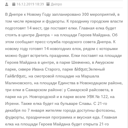
16.12.2019 18:39
Дніпро
В Днепре к Новому Году запланировано 300 мероприятий, в
том числе ярмарки и фудкорты. К празднику городские власти
подготовят 14 мест, где поставят елки. Главная елка будет
стоять в центре Днепра – на площади Героев Майдана. Об
этом сообщает пресс-служба городского совета Днепра. К
новому году готовят 14 новогодних елок, рядом с которыми
можно будет встретить праздники. Елки поставят на площади
Героев Майдана в центре, в парке Шевченко, в Амурском
парке, сквере Ивана Старого, парке &ldquo;Зеленый
Гай&rdquo;, на смотровой площадке на Маршала
Малиновского, на площади Единства в Новокодацком районе,
три елки в Самарском районе: у Самарской райсовета, в
парке на ул. Новгородской и в парке возле УВК № 122, на
Игрени. Также елка будет на бульваре Славы. С 21-го
декабря по 7 января жителям города доступны фотозоны,
фудкорты, праздничная программа и вкусная еда. Главная
елка на площади Героев Майдана будет открыта 21-го