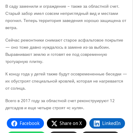
В саду заменили и ограждение – также за областной счет.
Старый забор имел совсем неприглядный вид и местами
прогнил. Теперь территория заведения хорошо защищена от
ветра.
Сейчас ремонтники снимают старое асфальтовое покрытие
— оно тоже давно нуждалось в замене из-за выбоин.
Выравнивают землю и готовят ее под современную
тротуарную плитку.
К концу года у детей также будут осовремененные беседки —
их обустроят специальной кровлей, которая не нагревается
от солнца.
Всего в 2017 году за областной счет реконструируют 12
детсадов и еще четыре строят «с нуля».
Facebook
Share on X
LinkedIn