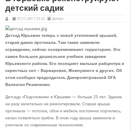
детский садик
07.11.2017 23:32
Дніпро
Детсад Юрьевки теперь с новой утепленной крышей,
старая давно протекала. Там также заменили
ограждение, сейчас осовременивают территорию. Это
самое большое дошкольное учебное заведение
Юрьевского района. Его посещают малыши райцентра и
окрестных сел – Варваровки, Жемчужного и других. Об
этом сообщил председатель Днепропетровской ОГА
Валентин Резниченко.
Детсаду «Подснежник» в Юрьевке — больше 25 лет. Здание
ни разу капитально не ремонтировали. Старая крыша
протекала — потолок, обои и мебель постоянно портились,
начал появляться грибок. В этом году крышу заменили и
утеплили по современным технологиям.