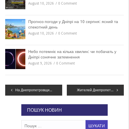
August 10, 2026
0 Comment
Прогноз погоди у Дніпрі на 10 серпня: ясний та
спекотний день
August 10, 2026
0 Comment
Небо потемніє на кілька хвилин: чи побачать у
Дніпрі сонячне затемнення
August 9, 2026
0 Comment
Навігація
На Днепропетровщине задержали водителя, который скрылся с места ДТП
Жителей Днепропетровщины приглашают присоединиться ко всеукраинскому диктанту
записів
ПОШУК НОВИН
Пошук: