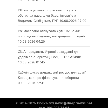
10.08.2026 07:15
РФ виконує план по ракетах, пауза в
обстрілах навряд чи буде: інтервʼю з
Вадимом Скібіцьким, ГУР
10.08.2026 07:00
РФ масовано атакувала Суми КАБами:
пошкоджені будинки, пострадали 5 людей
10.08.2026 04:26
США передають Україні розвіддані для
ударів по енергетиці Росії, – The Atlantic
10.08.2026 01:45
Кабмін шукає додатковий ресурс для армії:
Корецький про фінансування оборони
09.08.2026 22:41
© 2016-2026 DneprNews
news@dneprnews.net
тел. 096 008 78 94