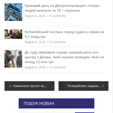
Кривавий день на Дніпропетровщині: п’ятеро
людей загинули та 16 – поранені
August 6, 2026
0 Comment
Коломойський постане перед судом у справі на
9,2 млрд грн
August 6, 2026
0 Comment
До суду скерували справу шахрайського кол-
центру з Дніпра, який ошукав громадян Чехії на
понад 12 млн грн
August 6, 2026
0 Comment
Навігація
Каменчане просят капитально отремонтировать улицу Гетмана Дорошенко
Полицейские задержали жителя Днепропетровщины, который ограбил ломбард на 250 тысяч, – ФОТО
записів
ПОШУК НОВИН