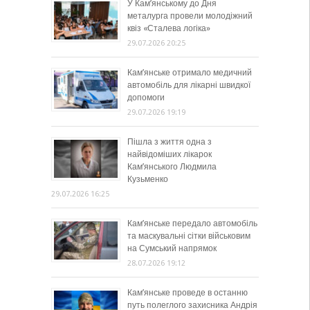
У Кам’янському до Дня
металурга провели молодіжний
квіз «Сталева логіка»
29.07.2026 20:25
Кам’янське отримало медичний
автомобіль для лікарні швидкої
допомоги
29.07.2026 19:19
Пішла з життя одна з
найвідоміших лікарок
Кам’янського Людмила
Кузьменко
29.07.2026 16:25
Кам’янське передало автомобіль
та маскувальні сітки військовим
на Сумський напрямок
28.07.2026 19:12
Кам’янське проведе в останню
путь полеглого захисника Андрія