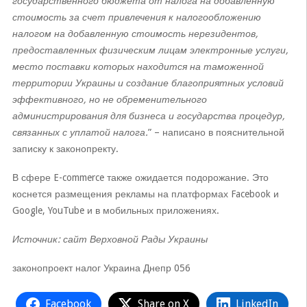
государственного бюджета от налога на добавленную
стоимость за счет привлечения к налогообложению
налогом на добавленную стоимость нерезидентов,
предоставленных физическим лицам электронные услуги,
место поставки которых находится на таможенной
территории Украины и создание благоприятных условий
эффективного, но не обременительного
администрирования для бизнеса и государства процедур,
связанных с уплатой налога.
” – написано в пояснительной
записку к законопректу.
В сфере E-commerce также ожидается подорожание. Это
коснется размещения рекламы на платформах Facebook и
Google, YouTube и в мобильных приложениях.
Источник: сайт Верховной Рады Украины
законопроект налог Украина Днепр 056
Facebook
Share on X
LinkedIn