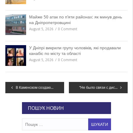
Майже 50 атак по п’яти районах: як минув день
на Дніпропетровщині
August 5, 2026
0 Comment
У Дніпрі викрили групу чоловіків, які продавали
канабіс по місту та області
August 5, 2026
0 Comment
Навігація
В Каменском создают места для воспитания сирот
“Не было связи с диспетчером”: появились результаты первичной проверки черного ящика боинга “МАУ” и названы основные версии катастрофы, – ВИДЕО
записів
ПОШУК НОВИН
Пошук: