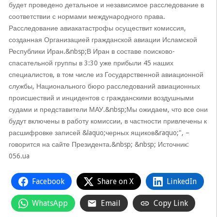
будет проведено детальное и независимое расследование в
соответствии с нормами международного права.
Расследование авиакатастрофы осуществит комиссия,
созданная Организацией гражданской авиации Исламской
Республики Иран.&nbsp;В Иран в составе поисково-
спасательной группы в 3:30 уже прибыли 45 наших
специалистов, в том числе из Государственной авиационной
службы, Национального бюро расследований авиационных
происшествий и инцидентов с гражданскими воздушными
судами и представители МАУ.&nbsp;Мы ожидаем, что все они
будут включены в работу комиссии, в частности привлечены к
расшифровке записей &laquo;черных ящиков&raquo;", –
говорится на сайте Президента.&nbsp; &nbsp; Источник:
056.ua
Facebook
Share on X
LinkedIn
WhatsApp
Email
Copy Link