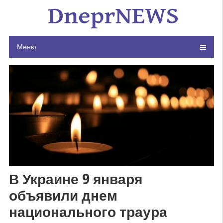
Skip
to
content
Меню
В Украине 9 января
объявили днем
национального траура