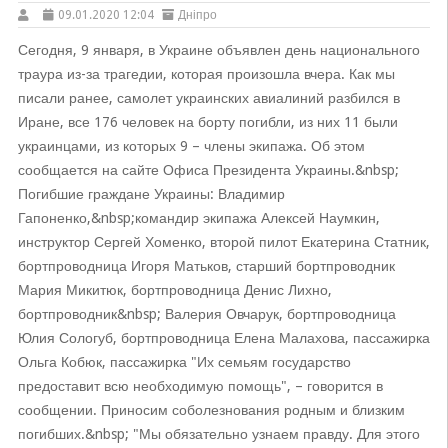
09.01.2020 12:04
Дніпро
Сегодня, 9 января, в Украине объявлен день национального
траура из-за трагедии, которая произошла вчера. Как мы
писали ранее, самолет украинских авиалиний разбился в
Иране, все 176 человек на борту погибли, из них 11 были
украинцами, из которых 9 – члены экипажа. Об этом
сообщается на сайте Офиса Президента Украины.&nbsp;
Погибшие граждане Украины: Владимир
Гапоненко,&nbsp;командир экипажа Алексей Наумкин,
инструктор Сергей Хоменко, второй пилот Екатерина Статник,
бортпроводница Игоря Матьков, старший бортпроводник
Мария Микитюк, бортпроводница Денис Лихно,
бортпроводник&nbsp; Валерия Овчарук, бортпроводница
Юлия Сологуб, бортпроводница Елена Малахова, пассажирка
Ольга Кобюк, пассажирка "Их семьям государство
предоставит всю необходимую помощь", – говорится в
сообщении. Приносим соболезнования родным и близким
погибших.&nbsp; "Мы обязательно узнаем правду. Для этого