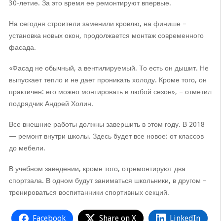
30-летие. За это время ее ремонтируют впервые.
На сегодня строители заменили кровлю, на финише –
установка новых окон, продолжается монтаж современного
фасада.
«Фасад не обычный, а вентилируемый. То есть он дышит. Не
выпускает тепло и не дает проникать холоду. Кроме того, он
практичен: его можно монтировать в любой сезон», – отметил
подрядчик Андрей Холин.
Все внешние работы должны завершить в этом году. В 2018
— ремонт внутри школы. Здесь будет все новое: от классов
до мебели.
В учебном заведении, кроме того, отремонтируют два
спортзала. В одном будут заниматься школьники, в другом –
тренироваться воспитанники спортивных секций.
Facebook
Share on X
LinkedIn