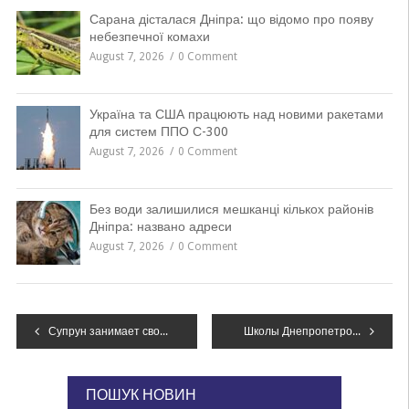
Сарана дісталася Дніпра: що відомо про появу
небезпечної комахи
August 7, 2026
0 Comment
Україна та США працюють над новими ракетами
для систем ППО С-300
August 7, 2026
0 Comment
Без води залишилися мешканці кількох районів
Дніпра: названо адреси
August 7, 2026
0 Comment
Навігація
Супрун занимает свой кабинет незаконно – Рабинович
Школы Днепропетровщины получат более 2,5 тысяч учебников для особенных детей
записів
ПОШУК НОВИН