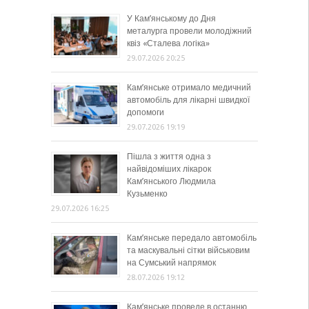
У Кам’янському до Дня
металурга провели молодіжний
квіз «Сталева логіка»
29.07.2026 20:25
Кам’янське отримало медичний
автомобіль для лікарні швидкої
допомоги
29.07.2026 19:19
Пішла з життя одна з
найвідоміших лікарок
Кам’янського Людмила
Кузьменко
29.07.2026 16:25
Кам’янське передало автомобіль
та маскувальні сітки військовим
на Сумський напрямок
28.07.2026 19:12
Кам’янське проведе в останню