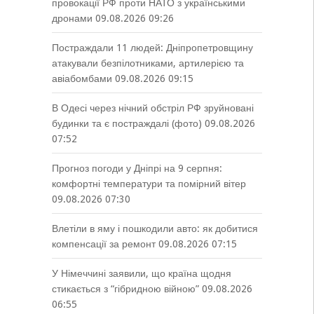
провокації РФ проти НАТО з українськими
дронами
09.08.2026 09:26
Постраждали 11 людей: Дніпропетровщину
атакували безпілотниками, артилерією та
авіабомбами
09.08.2026 09:15
В Одесі через нічний обстріл РФ зруйновані
будинки та є постраждалі (фото)
09.08.2026
07:52
Прогноз погоди у Дніпрі на 9 серпня:
комфортні температури та помірний вітер
09.08.2026 07:30
Влетіли в яму і пошкодили авто: як добитися
компенсації за ремонт
09.08.2026 07:15
У Німеччині заявили, що країна щодня
стикається з “гібридною війною”
09.08.2026
06:55