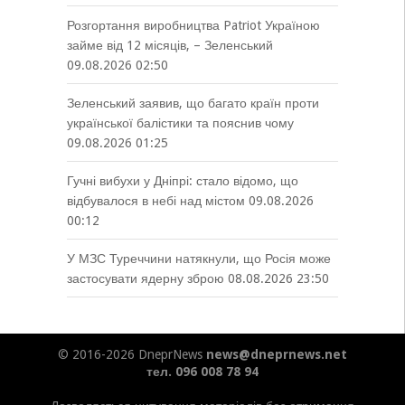
Розгортання виробництва Patriot Україною
займе від 12 місяців, – Зеленський
09.08.2026 02:50
Зеленський заявив, що багато країн проти
української балістики та пояснив чому
09.08.2026 01:25
Гучні вибухи у Дніпрі: стало відомо, що
відбувалося в небі над містом
09.08.2026
00:12
У МЗС Туреччини натякнули, що Росія може
застосувати ядерну зброю
08.08.2026 23:50
© 2016-2026 DneprNews
news@dneprnews.net
тел. 096 008 78 94