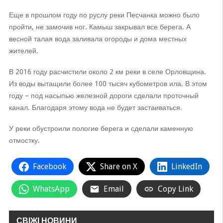
Еще в прошлом году по руслу реки Песчанка можно было
пройти, не замочив ног. Камыш закрывал все берега. А
весной талая вода заливала огороды и дома местных
жителей.
В 2016 году расчистили около 2 км реки в селе Орловщина.
Из воды вытащили более 100 тысяч кубометров ила. В этом
году – под насыпью железной дороги сделали проточный
канал. Благодаря этому вода не будет застаиваться.
У реки обустроили пологие берега и сделали каменную
отмостку.
Facebook
Share on X
LinkedIn
WhatsApp
Email
Copy Link
СВІЖІ НОВИНИ