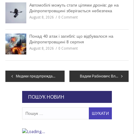
Автомобілі можуть стати цілями дронів: де на
Дніпропетровщині зберігається небезпека
August 8, 2026
0 Comment
Понад 40 атак і загиблі: що відбувалося на
Дніпропетровщині 8 серпня
August 8, 2026
0 Comment
Навігація
Медики предупреждают: отравиться можно и съедобными грибами
Вадим Рабінович: Владі не подобається, що ми говоримо правду, тому проти нас почались репресії (відео)
записів
ПОШУК НОВИН
Пошук: