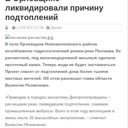
ликвидировали причину
подтоплений
12.09.2017 21:56
Дніпро
В селе Орловщина Новомосковского района
возобновили гидрологический режим реки Песчанка. Ее
расчистили, под железнодорожной насыпью сделали
проточный канал. Теперь вода не будет застаиваться.
Проект спасет от подтоплений дома более тысячи
местных жителей. Об этом рассказал глава области
Валентин Резниченко.
«Приводим в порядок экосистему Днепропетровщины –
расчищаем реки, ликвидируем подтопления, снижаем
промышленные выбросы. Всего в этом году воплощаем в
жизнь около 20 масштабных экопроектов», – отметил
Валентин Резниченко.