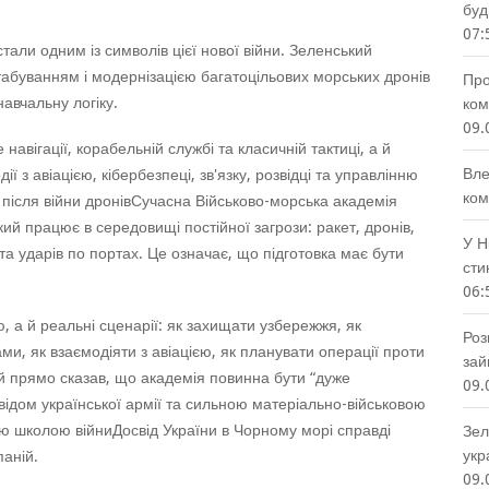
буд
07:
стали одним із символів цієї нової війни. Зеленський
абуванням і модернізацією багатоцільових морських дронів
Про
навчальну логіку.
ком
09.
навігації, корабельній службі та класичній тактиці, а й
Вле
ї з авіацією, кібербезпеці, зв'язку, розвідці та управлінню
ком
 після війни дронівСучасна Військово-морська академія
кий працює в середовищі постійної загрози: ракет, дронів,
У Н
та ударів по портах. Це означає, що підготовка має бути
сти
06:
, а й реальні сценарії: як захищати узбережжя, як
Роз
ми, як взаємодіяти з авіацією, як планувати операції проти
зай
й прямо сказав, що академія повинна бути “дуже
09.
відом української армії та сильною матеріально-військовою
ю школою війниДосвід України в Чорному морі справді
Зел
укр
паній.
09.