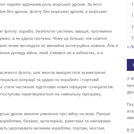
ент окремо відзначив роль морських дронів. За його
1
ля без дронів, флоту без морських дронів, а морських
1
2
флоту: кораблі, безпілотні системи, авіація, протимінні
3
ремо, а як єдина система. Чому це більше, ніж освітня
ії може виглядати як звичайна інституційна новина. Але в
« Л
ння досвіду війни, який з'явився не в кабінетах, а в
ласичного флоту, але змогла використати асиметричні
У Ф
спеціальні операції та удари по кораблях і портовій
про
 стати частиною підготовки нових офіцерів і спеціалістів.
др
поступово перетворюється на навчальну програму,
Пос
ата
ські дрони змінили уявлення про війну на морі. Раніше
аві
кораблями, базами, артилерією, ракетами та екіпажами.
жуть загрожувати великим кораблям, портам, мостам,
В О