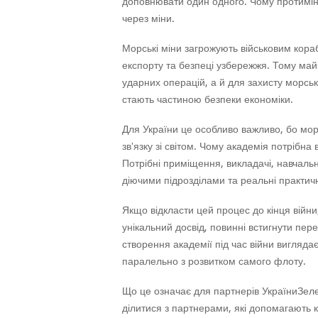
доповнювати один одного. Чому протимін
через міни.
Морські міни загрожують військовим кор
експорту та безпеці узбережжя. Тому май
ударних операцій, а й для захисту морськ
стають частиною безпеки економіки.
Для України це особливо важливо, бо мор
зв'язку зі світом. Чому академія потрібн
Потрібні приміщення, викладачі, навчальн
діючими підрозділами та реальні практичн
Якщо відкласти цей процес до кінця війни
унікальний досвід, повинні встигнути пер
створення академії під час війни вигляда
паралельно з розвитком самого флоту.
Що це означає для партнерів УкраїниЗеле
ділитися з партнерами, які допомагають к