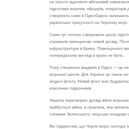
не просто відновити військовий навчальни
підготовки моряків, офіцерів, операторів 
створюють саме в ОдесіОдеса залишаєть
української присутності на Чорному морі.
Саме тут логічно створювати центр підгото
отримали принципово новий досвід. Після
інфраструктури в Криму. Повноцінного ви
попередньому вигляді в країні не було.
Тому створення академії в Одесі — це не
морської школи. Для України це також си
моделі флоту. Новий флот має будуватися
класичних підручників.
Україна перетворює досвід війни морських
майбутньої війни, а практика, яка змінил
словами Зеленського, морська складова 
Він підкреслив, що Чорне море сьогодні