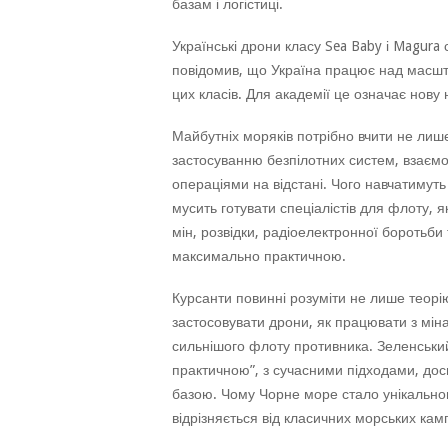
базам і логістиці.
Українські дрони класу Sea Baby і Magura 
повідомив, що Україна працює над масшт
цих класів. Для академії це означає нову 
Майбутніх моряків потрібно вчити не лише 
застосуванню безпілотних систем, взаємоді
операціями на відстані. Чого навчатимуть
мусить готувати спеціалістів для флоту, я
мін, розвідки, радіоелектронної боротьби 
максимально практичною.
Курсанти повинні розуміти не лише теорію
застосовувати дрони, як працювати з міна
сильнішого флоту противника. Зеленськи
практичною”, з сучасними підходами, дос
базою. Чому Чорне море стало унікально
відрізняється від класичних морських кам