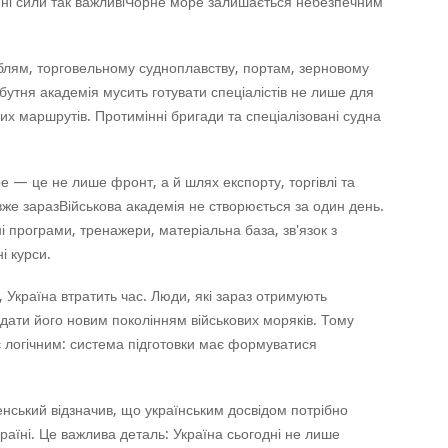
ні сили так важливіЧорне море залишається небезпечним
аблям, торговельному судноплавству, портам, зерновому
бутня академія мусить готувати спеціалістів не лише для
их маршрутів. Протимінні бригади та спеціалізовані судна
е — це не лише фронт, а й шлях експорту, торгівлі та
а вже заразВійськова академія не створюється за один день.
і програми, тренажери, матеріальна база, зв'язок з
і курси.
, Україна втратить час. Люди, які зараз отримують
едати його новим поколінням військових моряків. Тому
є логічним: система підготовки має формуватися
нський відзначив, що українським досвідом потрібно
раїні. Це важлива деталь: Україна сьогодні не лише