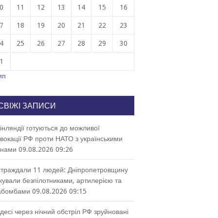
0
11
12
13
14
15
16
7
18
19
20
21
22
23
4
25
26
27
28
29
30
1
ип
СВІЖІ ЗАПИСИ
інляндії готуються до можливої
вокації РФ проти НАТО з українськими
онами
09.08.2026 09:26
траждали 11 людей: Дніпропетровщину
кували безпілотниками, артилерією та
абомбами
09.08.2026 09:15
десі через нічний обстріл РФ зруйновані