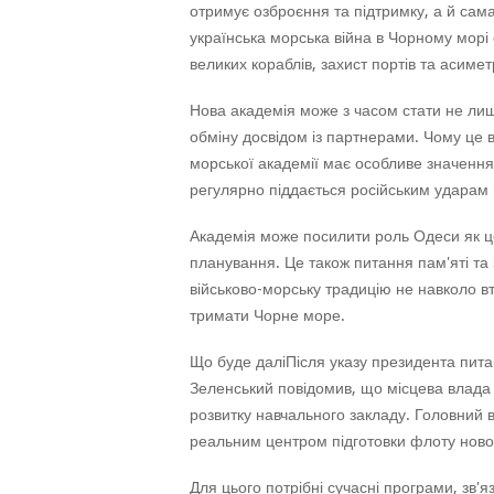
отримує озброєння та підтримку, а й сама
українська морська війна в Чорному морі
великих кораблів, захист портів та асиме
Нова академія може з часом стати не ли
обміну досвідом із партнерами. Чому це
морської академії має особливе значенн
регулярно піддається російським ударам п
Академія може посилити роль Одеси як це
планування. Це також питання пам'яті та 
військово-морську традицію не навколо вт
тримати Чорне море.
Що буде даліПісля указу президента пита
Зеленський повідомив, що місцева влада 
розвитку навчального закладу. Головний
реальним центром підготовки флоту ново
Для цього потрібні сучасні програми, зв'