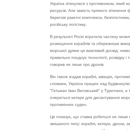
Україна зіткнулася з противником, який м
ресурсів. Але замість прямого зіткнення ф
берегові ракетні комплекси, безпілотники,
російську логістику.
В результаті Росія втратила частину мож
розміщення кораблів та обережніше викори
морської думки це важливий досвід: нев
правильно поєднує технології, розвідку і
говорив не лише про дронів.
Він також згадав кораблі, авіацію, протимі
словами, Україна працює над будівництво
“Гетьман Іван Виговський” у Туреччині, а
очікуються катери для десантування морсь
протимінних суден.
Це показує, що ставка робиться не лише 
змішаного типу: кораблі, катери, дрони, а