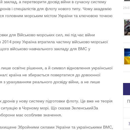
й заклад, а перетворити досвід війни в сучасну систему
29.0
дронів і спеціалістів для флоту нового типу. Чому академію
ся головним морським містом України та ключовою точкою
вки для Військово-морських сил, які під час війни
 2014 року Україна втратила частину військово-морської
щого військово-навчального закладу для ВМС у
 лише освітнє рішення, а й символ відновлення української
гнал: країна не збирається повертатися до довоєнної
 з урахуванням реального досвіду війни, а не лише
 дронів у нову систему підготовки флоту. Це вже не теорія
П
а ситуацію в Чорному морі. Що сказав ЗеленськийЗа
оборони має особливе значення.
 захищене Збройними силами України та українськими ВМС,