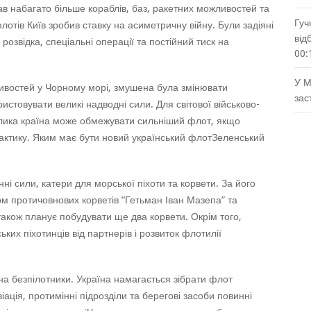
ав набагато більше кораблів, баз, ракетних можливостей та
Гуч
лотів Київ зробив ставку на асиметричну війну. Були задіяні
від
 розвідка, спеціальні операції та постійний тиск на
00:
У М
ливостей у Чорному морі, змушена була змінювати
зас
стовувати великі надводні сили. Для світової військово-
елика країна може обмежувати сильніший флот, якщо
 тактику. Яким має бути новий український флотЗеленський
нні сили, катери для морської піхоти та корвети. За його
м протичовнових корветів “Гетьман Іван Мазепа” та
 також планує побудувати ще два корвети. Окрім того,
ких піхотинців від партнерів і розвиток флотилії
на безпілотники. Україна намагається зібрати флот
віація, протимінні підрозділи та берегові засоби повинні