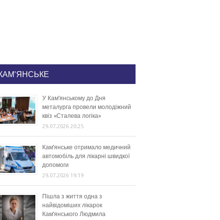
КАМ'ЯНСЬКЕ
У Кам’янському до Дня
металурга провели молодіжний
квіз «Сталева логіка»
29.07.2026 20:25
Кам’янське отримало медичний
автомобіль для лікарні швидкої
допомоги
29.07.2026 19:19
Пішла з життя одна з
найвідоміших лікарок
Кам’янського Людмила