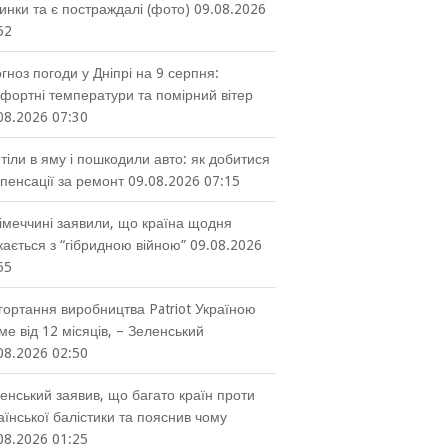
инки та є постраждалі (фото)
09.08.2026
52
гноз погоди у Дніпрі на 9 серпня:
фортні температури та помірний вітер
08.2026 07:30
тіли в яму і пошкодили авто: як добитися
пенсації за ремонт
09.08.2026 07:15
імеччині заявили, що країна щодня
кається з “гібридною війною”
09.08.2026
55
гортання виробництва Patriot Україною
ме від 12 місяців, – Зеленський
08.2026 02:50
енський заявив, що багато країн проти
аїнської балістики та пояснив чому
08.2026 01:25