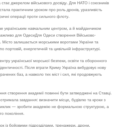
 стає джерелом військового досвіду. Для НАТО і союзників
 стала практичним уроком про роль дронів, уразливість
тричні операції проти сильного флоту.
ше українським навчальним центром, а й майданчиком
 важливо для ОдесиДля Одеси створення Військово-
я. Місто залишається морськими воротами України та
о портовій, енергетичній та цивільній інфраструктурі.
нтру української морської безпеки, освіти та оборонного
ідентичності. Після втрати Криму Україна вибудовує нову
рачених баз, а навколо тих міст і сил, які продовжують
ння створення академії повинні бути затверджені на Ставці.
отримала завдання: визначити місце, будівлю та кроки з
 виклик — зробити академію не формальною структурою, а
го покоління.
язок із бойовими підрозділами, тренажери, дрони,