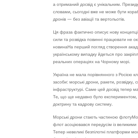
а отриманий досвід є унікальним. Презид
словами, сьогодні вже не може бути кораб
дронів — без авіації та вертольотів.
Ця фраза фактично описує нову концепцію 
сили та розвідка повинні працювати не ок
новинаНа перший погляд створення академ
українському випадку йдеться про закріпле
реальних операціях на Чорному морі.
Україна не мала порівнянного з Росією к
засоби: морські дрони, ракети, розвідку, 
інфраструктурі. Саме цей досвід тепер має
Те, що ще недавно було експериментом, 
доктрину та кадрову систему.
Морські дрони стають частиною флотуМор
флот асоціювався передусім із великими 
Тепер невеликі безпілотні платформи мо