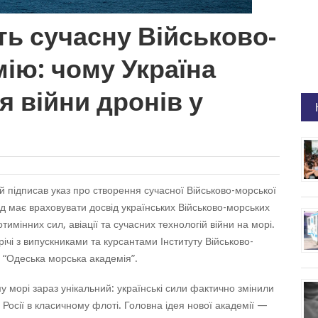
ть сучасну Військово-
ію: чому Україна
я війни дронів у
підписав указ про створення сучасної Військово-морської
ад має враховувати досвід українських Військово-морських
тимінних сил, авіації та сучасних технологій війни на морі.
річі з випускниками та курсантами Інституту Військово-
 “Одеська морська академія”.
у морі зараз унікальний: українські сили фактично змінили
 Росії в класичному флоті. Головна ідея нової академії —