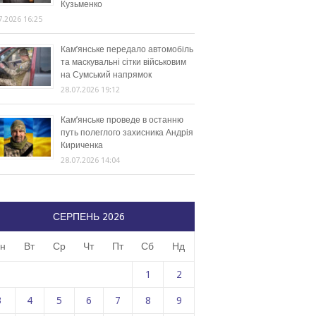
Кузьменко
7.2026 16:25
Кам’янське передало автомобіль
та маскувальні сітки військовим
на Сумський напрямок
28.07.2026 19:12
Кам’янське проведе в останню
путь полеглого захисника Андрія
Кириченка
28.07.2026 14:04
СЕРПЕНЬ 2026
н
Вт
Ср
Чт
Пт
Сб
Нд
1
2
3
4
5
6
7
8
9