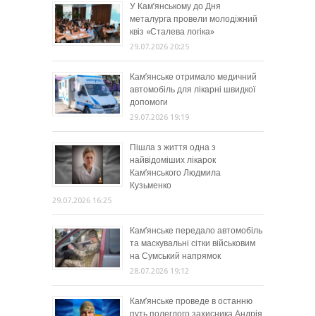
У Кам’янському до Дня
металурга провели молодіжний
квіз «Сталева логіка»
29.07.2026 20:25
Кам’янське отримало медичний
автомобіль для лікарні швидкої
допомоги
29.07.2026 19:19
Пішла з життя одна з
найвідоміших лікарок
Кам’янського Людмила
Кузьменко
29.07.2026 16:25
Кам’янське передало автомобіль
та маскувальні сітки військовим
на Сумський напрямок
28.07.2026 19:12
Кам’янське проведе в останню
путь полеглого захисника Андрія