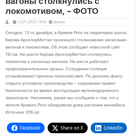
вагоны столкнулись с
локомотивом, – ФОТО
12.01.2020 13:56
Дніпро
Сегодня, 12-го декабря, в Кривом Роге на территории шахты
Кирова АрселорМиттал произошло столкновение нескольких
вагонов и локомотива. Об этом сообщает новостной сайт
1kr.ua. На шахте Кирова АрселорМиттал столкнулись
локомотив и несколько вагонов. На месте работают
правоохранительные органы. Сотрудники полиции
устанавливают причины происшествия. По данному факту
открыто уголовное произоводство – нарушение правил
безопасности во время эксплуатации железнодорожного
транспорта. Напомним, ранее мы сообщали о том, что у
жителя Кривого Рога обнаружили дома растения каннабиса.
Источник: 056.ua
Facebook
Share on X
LinkedIn