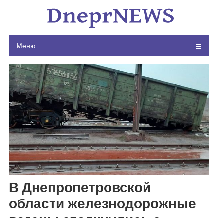
Skip
to
content
Меню
В Днепропетровской
области железнодорожные