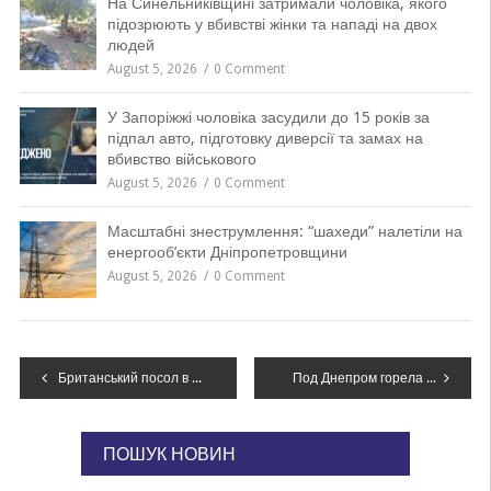
На Синельниківщині затримали чоловіка, якого
підозрюють у вбивстві жінки та нападі на двох
людей
August 5, 2026
0 Comment
У Запоріжжі чоловіка засудили до 15 років за
підпал авто, підготовку диверсії та замах на
вбивство військового
August 5, 2026
0 Comment
Масштабні знеструмлення: “шахеди” налетіли на
енергооб’єкти Дніпропетровщини
August 5, 2026
0 Comment
Навігація
Британський посол в Ірані заперечив, що брав участь у демонстраціях
Под Днепром горела пристройка, есть погибший, – ФОТО
записів
ПОШУК НОВИН