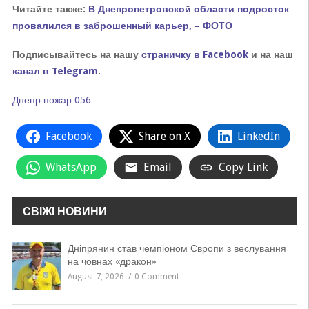
Читайте также:
В Днепропетровской области подросток
провалился в заброшенный карьер, – ФОТО
Подписывайтесь на нашу
страничку в Facebook
и на наш
канал в Telegram
.
Днепр
пожар
056
Facebook
Share on X
LinkedIn
WhatsApp
Email
Copy Link
СВІЖІ НОВИНИ
Дніпрянин став чемпіоном Європи з веслування
на човнах «дракон»
August 7, 2026
0 Comment