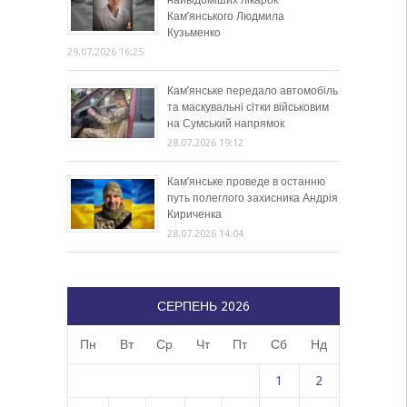
найвідоміших лікарок
Кам’янського Людмила
Кузьменко
29.07.2026 16:25
Кам’янське передало автомобіль
та маскувальні сітки військовим
на Сумський напрямок
28.07.2026 19:12
Кам’янське проведе в останню
путь полеглого захисника Андрія
Кириченка
28.07.2026 14:04
СЕРПЕНЬ 2026
Пн
Вт
Ср
Чт
Пт
Сб
Нд
1
2