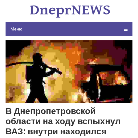
Skip
to
content
Меню
В Днепропетровской
области на ходу вспыхнул
ВАЗ: внутри находился