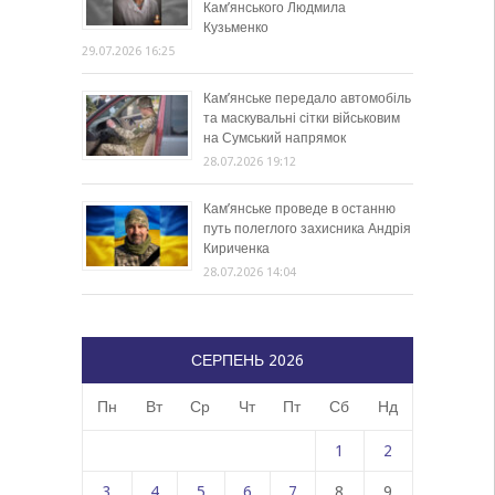
Кам’янського Людмила
Кузьменко
29.07.2026 16:25
Кам’янське передало автомобіль
та маскувальні сітки військовим
на Сумський напрямок
28.07.2026 19:12
Кам’янське проведе в останню
путь полеглого захисника Андрія
Кириченка
28.07.2026 14:04
СЕРПЕНЬ 2026
Пн
Вт
Ср
Чт
Пт
Сб
Нд
1
2
3
4
5
6
7
8
9