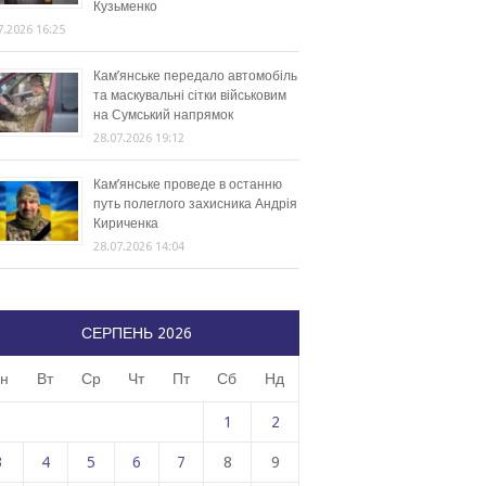
Кузьменко
7.2026 16:25
Кам’янське передало автомобіль
та маскувальні сітки військовим
на Сумський напрямок
28.07.2026 19:12
Кам’янське проведе в останню
путь полеглого захисника Андрія
Кириченка
28.07.2026 14:04
СЕРПЕНЬ 2026
н
Вт
Ср
Чт
Пт
Сб
Нд
1
2
3
4
5
6
7
8
9