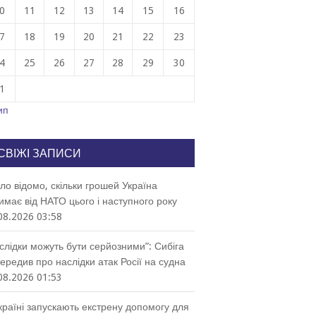
0
11
12
13
14
15
16
7
18
19
20
21
22
23
4
25
26
27
28
29
30
1
ип
СВІЖІ ЗАПИСИ
ло відомо, скільки грошей Україна
имає від НАТО цього і наступного року
08.2026 03:58
слідки можуть бути серйозними”: Сибіга
ередив про наслідки атак Росії на судна
08.2026 01:53
країні запускають екстрену допомогу для