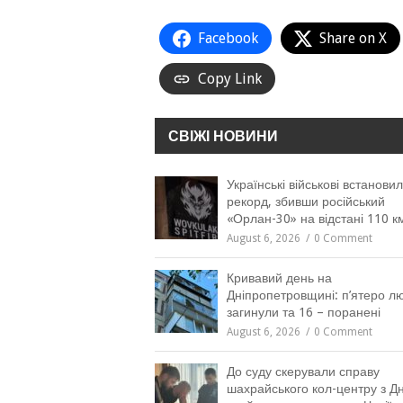
Facebook
Share on X
Copy Link
СВІЖІ НОВИНИ
Українські військові встанови
рекорд, збивши російський
«Орлан-30» на відстані 110 к
August 6, 2026
0 Comment
Кривавий день на
Дніпропетровщині: п’ятеро л
загинули та 16 – поранені
August 6, 2026
0 Comment
До суду скерували справу
шахрайського кол-центру з Дн