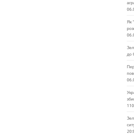
агр
06.
Як 
роз
06.
Зел
до 
Пер
пов
06.
Укр
зби
110
Зел
сит
20: