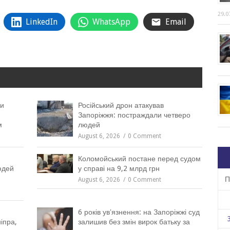
29.0
LinkedIn
WhatsApp
Email
ли
Російський дрон атакував
Запоріжжя: постраждали четверо
м
людей
August 6, 2026
0 Comment
Коломойський постане перед судом
юдей
у справі на 9,2 млрд грн
П
August 6, 2026
0 Comment
6 років увʼязнення: на Запоріжжі суд
іпра,
залишив без змін вирок батьку за