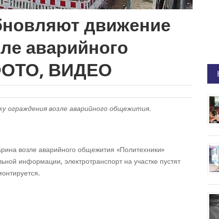
бновляют движение
зле аварийного
ФОТО, ВИДЕО
жу ограждения возле аварийного общежития.
арина возле аварийного общежития «Политехники»
льной информации, электротранспорт на участке пустят
монтируется.