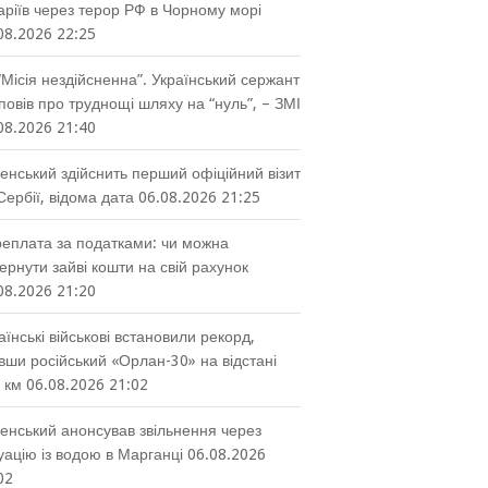
аріїв через терор РФ в Чорному морі
08.2026 22:25
“Місія нездійсненна”. Український сержант
повів про труднощі шляху на “нуль”, – ЗМІ
08.2026 21:40
енський здійснить перший офіційний візит
Сербії, відома дата
06.08.2026 21:25
еплата за податками: чи можна
ернути зайві кошти на свій рахунок
08.2026 21:20
аїнські військові встановили рекорд,
вши російський «Орлан-30» на відстані
 км
06.08.2026 21:02
енський анонсував звільнення через
уацію із водою в Марганці
06.08.2026
02