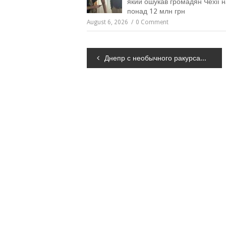
який ошукав громадян Чехії н
понад 12 млн грн
August 6, 2026
0 Comment
Навігація
Днепр с необычного ракурса: видео с троллейбусной штанги
записів