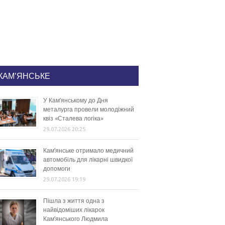
КАМ'ЯНСЬКЕ
У Кам’янському до Дня
металурга провели молодіжний
квіз «Сталева логіка»
29.07.2026 20:25
Кам’янське отримало медичний
автомобіль для лікарні швидкої
допомоги
29.07.2026 19:19
Пішла з життя одна з
найвідоміших лікарок
Кам’янського Людмила