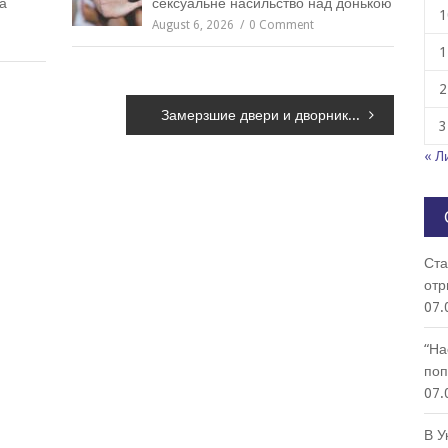
а
сексуальне насильство над донькою
1
August 6, 2026
0 Comment
1
2
Замерзшие двери и дворники: что не нужно делать с автомобилями зимой
3
« Л
Ста
отр
07.
“На
поп
07.
В У