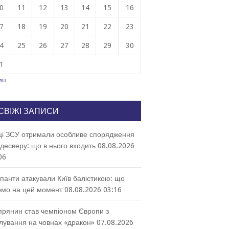
0
11
12
13
14
15
16
7
18
19
20
21
22
23
4
25
26
27
28
29
30
1
ип
СВІЖІ ЗАПИСИ
ці ЗСУ отримали особливе спорядження
десверу: що в нього входить
08.08.2026
06
панти атакували Київ балістикою: що
омо на цей момент
08.08.2026 03:16
прянин став чемпіоном Європи з
лування на човнах «дракон»
07.08.2026