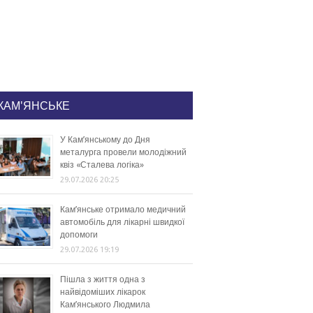
КАМ'ЯНСЬКЕ
У Кам’янському до Дня
металурга провели молодіжний
квіз «Сталева логіка»
29.07.2026 20:25
Кам’янське отримало медичний
автомобіль для лікарні швидкої
допомоги
29.07.2026 19:19
Пішла з життя одна з
найвідоміших лікарок
Кам’янського Людмила