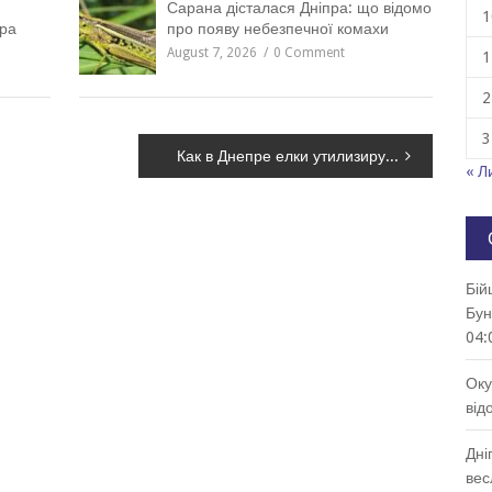
Сарана дісталася Дніпра: що відомо
1
пра
про появу небезпечної комахи
August 7, 2026
0 Comment
1
2
3
Как в Днепре елки утилизируют, – ФОТО
« Л
Бій
Бун
04:
Оку
від
Дні
вес