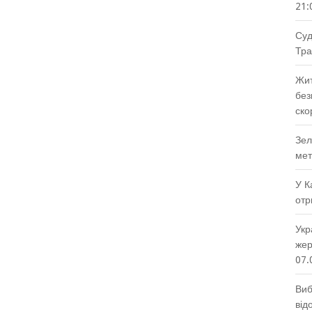
21:
Суд
Тра
Жит
без
ско
Зел
мет
У К
отр
Укр
жер
07.
Виб
від