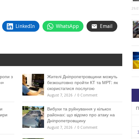
29.0
LinkedIn
WhatsApp
Email
ропи з
Жителі Дніпропетровщини можуть
н»
безкоштовно пройти КТ та МРТ: як
скористатися послугою
August 7, 2026
0 Comment
П
ни
Вибухи та руйнування у кількох
тири
районах: що відомо про атаку на
Дніпропетровщину
August 7, 2026
0 Comment