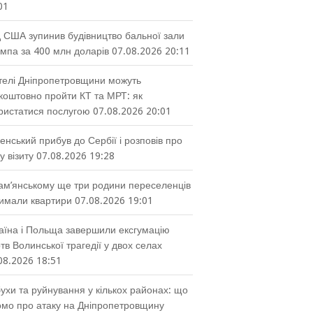
01
 США зупинив будівництво бальної зали
мпа за 400 млн доларів
07.08.2026 20:11
елі Дніпропетровщини можуть
коштовно пройти КТ та МРТ: як
ристатися послугою
07.08.2026 20:01
енський прибув до Сербії і розповів про
у візиту
07.08.2026 19:28
ам’янському ще три родини переселенців
имали квартири
07.08.2026 19:01
аїна і Польща завершили ексгумацію
тв Волинської трагедії у двох селах
08.2026 18:51
ухи та руйнування у кількох районах: що
омо про атаку на Дніпропетровщину