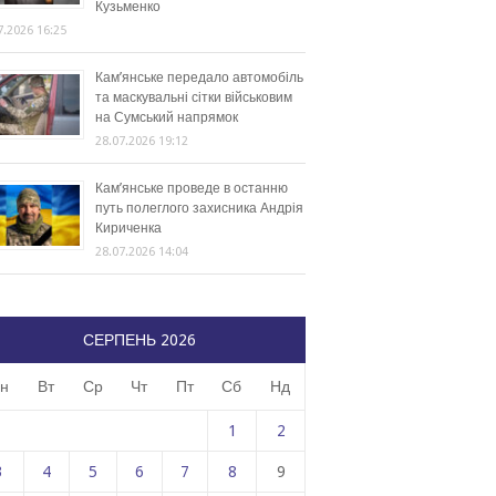
Кузьменко
7.2026 16:25
Кам’янське передало автомобіль
та маскувальні сітки військовим
на Сумський напрямок
28.07.2026 19:12
Кам’янське проведе в останню
путь полеглого захисника Андрія
Кириченка
28.07.2026 14:04
СЕРПЕНЬ 2026
н
Вт
Ср
Чт
Пт
Сб
Нд
1
2
3
4
5
6
7
8
9