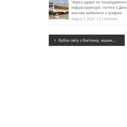
Через удари та пошкодження
інфраструктури: потяги з Дні
масово вибилися з графіка
August 7, 2026
0 Comment
Навігація
Кубок світу з біатлону, мішана естафета: 10-е місце України – і дискваліфікація
записів