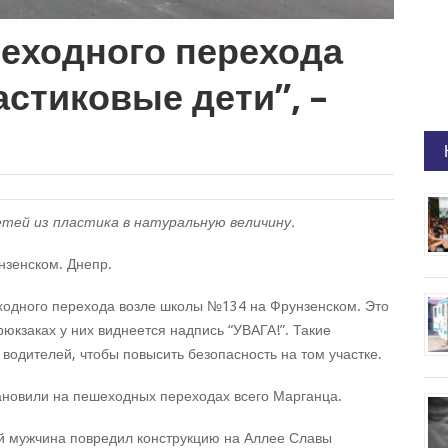
шеходного перехода
стиковые дети”, –
етей из пластика в натуральную величину.
нзенском. Днепр.
еходного перехода возле школы №134 на Фрунзенском. Это
юкзаках у них виднеется надпись “УВАГА!”. Такие
одителей, чтобы повысить безопасность на том участке.
тановили на пешеходных переходах всего Марганца.
 мужчина повредил конструкцию на Аллее Славы