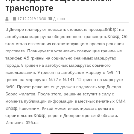
транспорте
17.12.2019 13:38
Дніпро
В Днепре планируют повысить стоимость проезда&nbsp; на
автобусных маршрутах общественного транспорта.&nbsp; Об
этом стало известно из соответствующего проекта решения
горсовета. Планируется установить следующие граничные
тарифы: 4,5 гривны на социально-значимых маршрутах
города. 8 гривен на автобусных маршрутах обычного
использования. 9 гривен на автобусном маршруте №9. 11
гривен на маршрутах №77 и №141. 12 гривен на маршруте
№90. Проект решения еще должен подписать мэр Днепра
Борис Филатов. После этого, решение вступит в силу с
момента публикации информации в местных печатных СМИ.
&nbsp;Напомним, Китай может инвестировать деньги в
строительство&nbsp; дорог в Днепропетровской области.
Источник: 056.ua