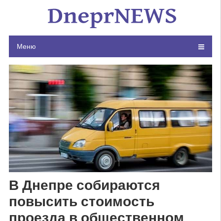
Skip
to
content
Меню
В Днепре собираются
повысить стоимость
проезда в общественном