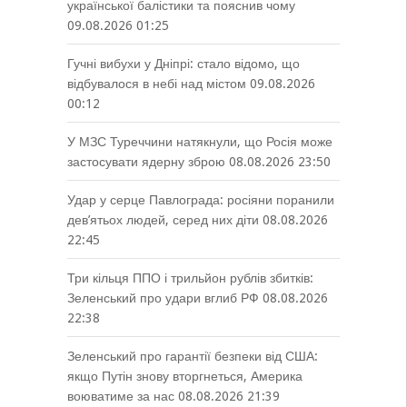
української балістики та пояснив чому
09.08.2026 01:25
Гучні вибухи у Дніпрі: стало відомо, що
відбувалося в небі над містом
09.08.2026
00:12
У МЗС Туреччини натякнули, що Росія може
застосувати ядерну зброю
08.08.2026 23:50
Удар у серце Павлограда: росіяни поранили
дев’ятьох людей, серед них діти
08.08.2026
22:45
Три кільця ППО і трильйон рублів збитків:
Зеленський про удари вглиб РФ
08.08.2026
22:38
Зеленський про гарантії безпеки від США:
якщо Путін знову вторгнеться, Америка
воюватиме за нас
08.08.2026 21:39