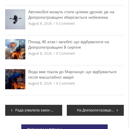
Автомобілі можуть стати цілями дронів: де на
Дніпропетровщині зберігається небезпека
August 8, 2026
0 Comment
Понад 40 атак і загиблі: що відбувалося на
Дніпропетровщині 8 серпня
August 8, 2026
0 Comment
Вода вже пішла до Марганця: що відбувається
після масштабної аварії
August 8, 2026
0 Comment
Навігація
Рада ухвалила закон про підтримку «Пласту» з пропозиціями Зеленського
На Днепропетровщине создали еще одну территориальную общину
записів