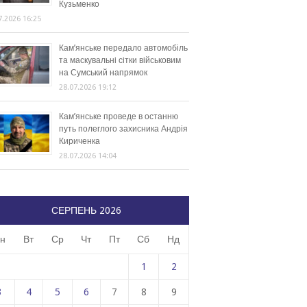
Кузьменко
7.2026 16:25
Кам’янське передало автомобіль
та маскувальні сітки військовим
на Сумський напрямок
28.07.2026 19:12
Кам’янське проведе в останню
путь полеглого захисника Андрія
Кириченка
28.07.2026 14:04
СЕРПЕНЬ 2026
н
Вт
Ср
Чт
Пт
Сб
Нд
1
2
3
4
5
6
7
8
9