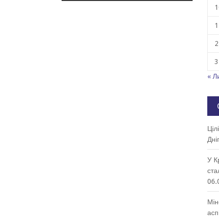
1
1
2
3
« Л
Ціл
Дні
У К
ста
06.
Мін
асп