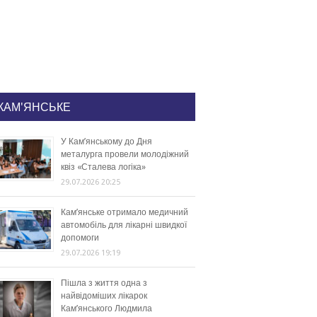
КАМ'ЯНСЬКЕ
У Кам’янському до Дня
металурга провели молодіжний
квіз «Сталева логіка»
29.07.2026 20:25
Кам’янське отримало медичний
автомобіль для лікарні швидкої
допомоги
29.07.2026 19:19
Пішла з життя одна з
найвідоміших лікарок
Кам’янського Людмила