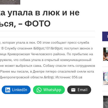
а упала в люк и не
ься, – ФОТО
, которая упала в люк. Об этом сообщает пресс-служба
 В Службу спасения &ldquo;101&rdquo; поступил звонок о
улице Криворожская Чечеловского района. По прибытию на
ружили, что собака упала в открытый коммуникационный
 не может выбраться сама. Собаку спасли пять сотрудников
Ранее мы писали, в Днепре пятеро спасателей сняли кота
 Днепропетровской области.&nbsp; Источник: 056.ua
LinkedIn
WhatsApp
Email