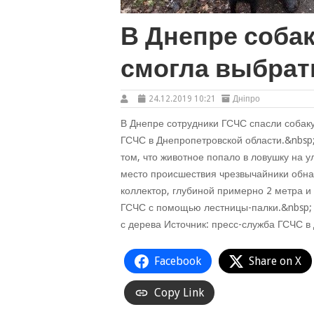
В Днепре собак
смогла выбрат
24.12.2019 10:21
Дніпро
В Днепре сотрудники ГСЧС спасли собаку
ГСЧС в Днепропетровской области.&nbsp;
том, что животное попало в ловушку на 
место происшествия чрезвычайники обна
коллектор, глубиной примерно 2 метра и
ГСЧС с помощью лестницы-палки.&nbsp; 
с дерева Источник: пресс-служба ГСЧС в
Facebook
Share on X
Copy Link