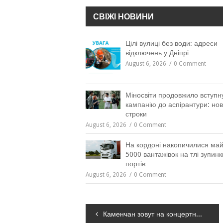
СВІЖІ НОВИНИ
Цілі вулиці без води: адреси
відключень у Дніпрі
August 6, 2026
0 Comment
Міносвіти продовжило вступн
кампанію до аспірантури: нов
строки
August 6, 2026
0 Comment
На кордоні накопичилися ма
5000 вантажівок на тлі зупинк
портів
August 6, 2026
0 Comment
Навігація
Каменчан зовут на концертно-развлекательную программу «Празднуем Рождество вместе»