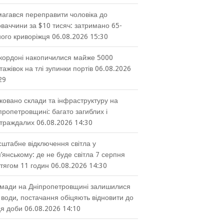
агався переправити чоловіка до
ваччини за $10 тисяч: затримано 65-
ного криворіжця
06.08.2026 15:30
кордоні накопичилися майже 5000
тажівок на тлі зупинки портів
06.08.2026
29
ковано склади та інфраструктуру на
пропетровщині: багато загиблих і
траждалих
06.08.2026 14:30
штабне відключення світла у
’янському: де не буде світла 7 серпня
тягом 11 годин
06.08.2026 14:30
мади на Дніпропетровщині залишилися
 води, постачання обіцяють відновити до
ця доби
06.08.2026 14:10