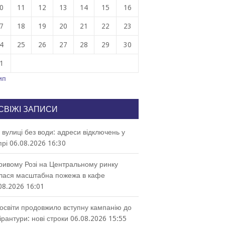
0
11
12
13
14
15
16
7
18
19
20
21
22
23
4
25
26
27
28
29
30
1
ип
СВІЖІ ЗАПИСИ
і вулиці без води: адреси відключень у
прі
06.08.2026 16:30
ривому Розі на Центральному ринку
лася масштабна пожежа в кафе
08.2026 16:01
освіти продовжило вступну кампанію до
ірантури: нові строки
06.08.2026 15:55