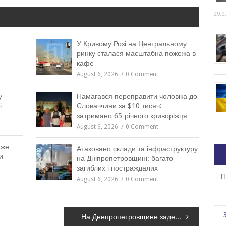
29.0
У Кривому Розі на Центральному
ринку сталася масштабна пожежа в
кафе
August 6, 2026
0 Comment
у
Намагався переправити чоловіка до
і
Словаччини за $10 тисяч:
затримано 65-річного криворіжця
August 6, 2026
0 Comment
йже
Атаковано склади та інфраструктуру
и
на Дніпропетровщині: багато
загиблих і постраждалих
П
August 6, 2026
0 Comment
На Днепропетровщине задержали троих мужчин за двойное убийство их знакомых