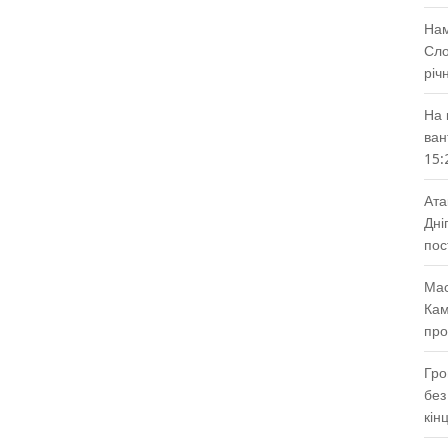
Нам
Сло
річ
На 
ван
15:
Ата
Дні
пос
Мас
Кам
про
Гро
без
кін