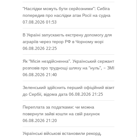
“Наслідки можуть бути серйозними”: Сибіга
попередив про наслідки атак Росії на судна
07.08.2026 01:53
В Україні запускають екстрену допомогу для
аграріїв через терор РФ в Чорному морі
06.08.2026 22:25
Як “Місія нездійсненна”. Український сержант
розповів про труднощі шляху на “нуль”, – ЗМІ
06.08.2026 21:40
Зеленський здійснить перший офіційний візит
до Сербії, відома дата
06.08.2026 21:25
Переплата за податками: чи можна
повернути зайві кошти на свій рахунок
06.08.2026 21:20
Українські військові встановили рекорд,