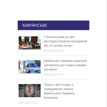
КАМ'ЯНСЬКЕ
У Кам’янському до Дня
металурга провели молодіжний
квіз «Сталева логіка»
29.07.2026 20:25
Кам’янське отримало медичний
автомобіль для лікарні швидкої
допомоги
29.07.2026 19:19
Пішла з життя одна з
найвідоміших лікарок
Кам’янського Людмила
Кузьменко
29.07.2026 16:25