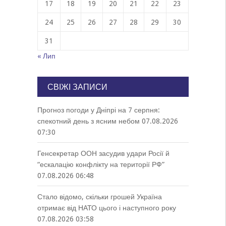
17
18
19
20
21
22
23
24
25
26
27
28
29
30
31
« Лип
СВІЖІ ЗАПИСИ
Прогноз погоди у Дніпрі на 7 серпня:
спекотний день з ясним небом
07.08.2026
07:30
Генсекретар ООН засудив удари Росії й
“ескалацію конфлікту на території РФ”
07.08.2026 06:48
Стало відомо, скільки грошей Україна
отримає від НАТО цього і наступного року
07.08.2026 03:58