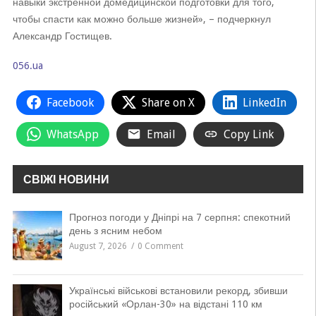
навыки экстренной домедицинской подготовки для того,
чтобы спасти как можно больше жизней», – подчеркнул
Александр Гостищев.
056.ua
Facebook
Share on X
LinkedIn
WhatsApp
Email
Copy Link
СВІЖІ НОВИНИ
Прогноз погоди у Дніпрі на 7 серпня: спекотний
день з ясним небом
August 7, 2026
0 Comment
Українські військові встановили рекорд, збивши
російський «Орлан-30» на відстані 110 км