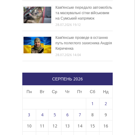
Кам’янське передало автомобіль
та маскувальні сітки військовим
на Сумський напрямок
28.07.2026 19:12
Кам’янське проведе в останню
путь полеглого захисника Андрія
Кириченка
28.07.2026 14:04
СЕРПЕНЬ 2026
Пн
Вт
Ср
Чт
Пт
Сб
Нд
1
2
3
4
5
6
7
8
9
10
11
12
13
14
15
16