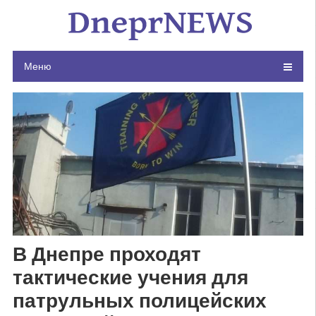
Skip
to
content
Меню
В Днепре проходят
тактические учения для
патрульных полицейских