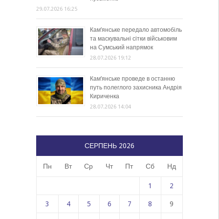
29.07.2026 16:25
Кам’янське передало автомобіль
та маскувальні сітки військовим
на Сумський напрямок
28.07.2026 19:12
Кам’янське проведе в останню
путь полеглого захисника Андрія
Кириченка
28.07.2026 14:04
СЕРПЕНЬ 2026
Пн
Вт
Ср
Чт
Пт
Сб
Нд
1
2
3
4
5
6
7
8
9