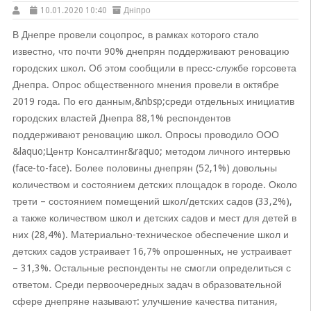
10.01.2020 10:40
Дніпро
В Днепре провели соцопрос, в рамках которого стало
известно, что почти 90% днепрян поддерживают реновацию
городских школ. Об этом сообщили в пресс-службе горсовета
Днепра. Опрос общественного мнения провели в октябре
2019 года. По его данным,&nbsp;среди отдельных инициатив
городских властей Днепра 88,1% респондентов
поддерживают реновацию школ. Опросы проводило ООО
&laquo;Центр Консалтинг&raquo; методом личного интервью
(face-to-face). Более половины днепрян (52,1%) довольны
количеством и состоянием детских площадок в городе. Около
трети – состоянием помещений школ/детских садов (33,2%),
а также количеством школ и детских садов и мест для детей в
них (28,4%). Материально-техническое обеспечение школ и
детских садов устраивает 16,7% опрошенных, не устраивает
– 31,3%. Остальные респонденты не смогли определиться с
ответом. Среди первоочередных задач в образовательной
сфере днепряне называют: улучшение качества питания,