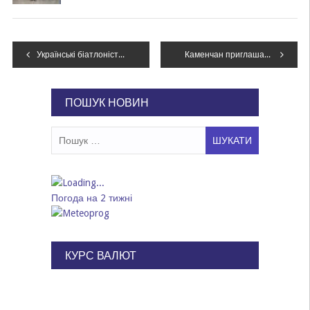
Навігація
Українські біатлоністи без свого лідера виступлять у спринті в Обергофі
Каменчан приглашают в Левобережный парк на Крещение
записів
ПОШУК НОВИН
Пошук:
Погода на 2 тижні
КУРС ВАЛЮТ