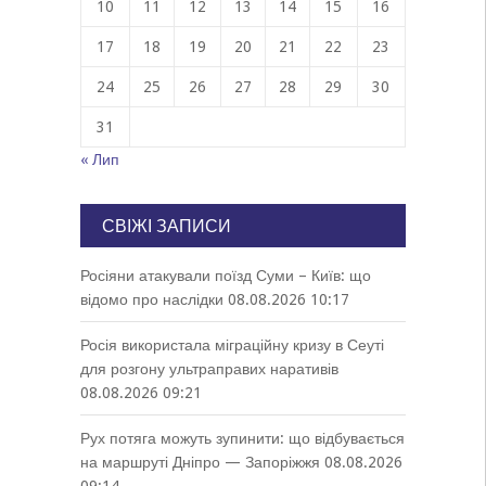
10
11
12
13
14
15
16
17
18
19
20
21
22
23
24
25
26
27
28
29
30
31
« Лип
СВІЖІ ЗАПИСИ
Росіяни атакували поїзд Суми – Київ: що
відомо про наслідки
08.08.2026 10:17
Росія використала міграційну кризу в Сеуті
для розгону ультраправих наративів
08.08.2026 09:21
Рух потяга можуть зупинити: що відбувається
на маршруті Дніпро — Запоріжжя
08.08.2026