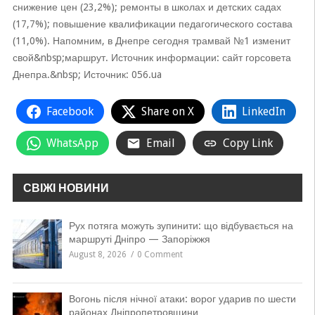
снижение цен (23,2%); ремонты в школах и детских садах
(17,7%); повышение квалификации педагогического состава
(11,0%). Напомним, в Днепре сегодня трамвай №1 изменит
свой&nbsp;маршрут. Источник информации: сайт горсовета
Днепра.&nbsp; Источник: 056.ua
Facebook
Share on X
LinkedIn
WhatsApp
Email
Copy Link
СВІЖІ НОВИНИ
Рух потяга можуть зупинити: що відбувається на
маршруті Дніпро — Запоріжжя
August 8, 2026
0 Comment
Вогонь після нічної атаки: ворог ударив по шести
районах Дніпропетровщини