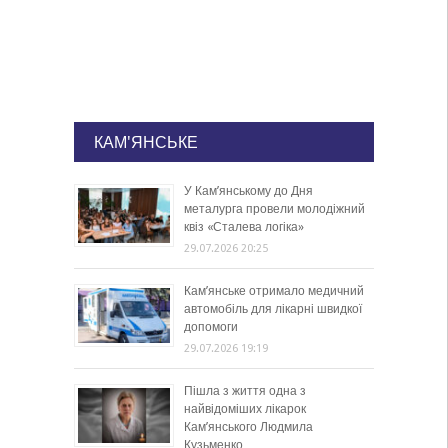
КАМ'ЯНСЬКЕ
У Кам’янському до Дня
металурга провели молодіжний
квіз «Сталева логіка»
29.07.2026 20:25
Кам’янське отримало медичний
автомобіль для лікарні швидкої
допомоги
29.07.2026 19:19
Пішла з життя одна з
найвідоміших лікарок
Кам’янського Людмила
Кузьменко