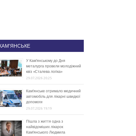
КАМ'ЯНСЬКЕ
У Кам’янському до Дня
металурга провели молодіжний
квіз «Сталева логіка»
29.07.2026 20:25
Кам’янське отримало медичний
автомобіль для лікарні швидкої
допомоги
29.07.2026 19:19
Пішла з життя одна з
найвідоміших лікарок
Кам’янського Людмила