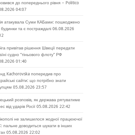
новився до попереднього рівня – Politico
08.2026 04:07
ія атакувала Суми КАБами: пошкоджено
 будинки та є постраждалі
06.08.2026
32
іга привітав рішення Швеції передати
аїні судно “тіньового флоту” РФ
08.2026 01:40
нд Kachorovska попередив про
райські сайти: що потрібно знати
упцям
05.08.2026 23:57
ецький розповів, як держава рятуватиме
нес від ударів Росії
05.08.2026 22:42
ікополі не залишилося жодної працюючої
: пальне доводиться шукати в інших
тах
05.08.2026 22:02