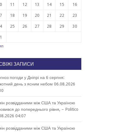
0
11
12
13
14
15
16
7
18
19
20
21
22
23
4
25
26
27
28
29
30
1
ип
СВІЖІ ЗАПИСИ
гноз погоди у Дніпрі на 6 серпня:
котний день з ясним небом
06.08.2026
30
ін розвідданими між США та Україною
новився до попереднього рівня, – Politico
08.2026 04:07
ін розвідданими між США та Україною