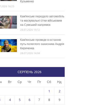
Кузьменко
7.2026 16:25
Кам’янське передало автомобіль
та маскувальні сітки військовим
на Сумський напрямок
28.07.2026 19:12
Кам’янське проведе в останню
путь полеглого захисника Андрія
Кириченка
28.07.2026 14:04
СЕРПЕНЬ 2026
н
Вт
Ср
Чт
Пт
Сб
Нд
1
2
3
4
5
6
7
8
9