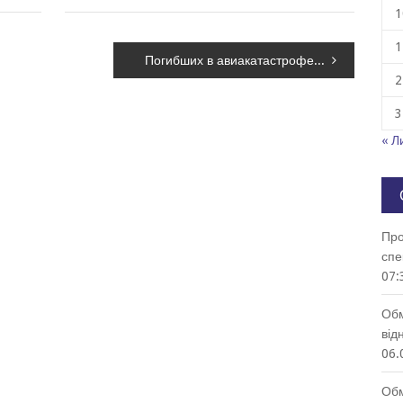
1
1
Погибших в авиакатастрофе в Иране украинцев транспортируют на Родину
2
3
« Л
Про
спе
07:
Обм
від
06.
Обм