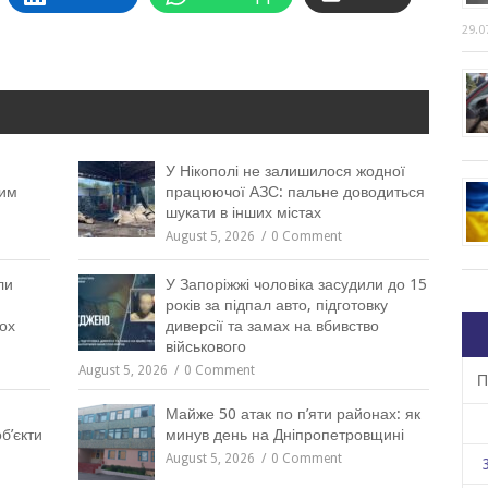
29.0
У Нікополі не залишилося жодної
ним
працюючої АЗС: пальне доводиться
шукати в інших містах
August 5, 2026
0 Comment
ли
У Запоріжжі чоловіка засудили до 15
років за підпал авто, підготовку
вох
диверсії та замах на вбивство
військового
August 5, 2026
0 Comment
П
Майже 50 атак по п’яти районах: як
б’єкти
минув день на Дніпропетровщині
August 5, 2026
0 Comment