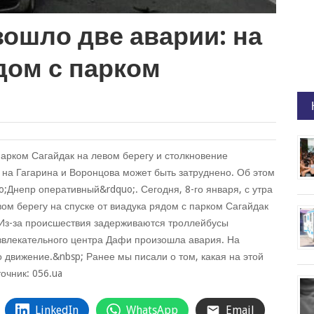
ошло две аварии: на
дом с парком
арком Сагайдак на левом берегу и столкновение
на Гагарина и Воронцова может быть затруднено. Об этом
o;Днепр оперативный&rdquo;. Сегодня, 8-го января, с утра
ом берегу на спуске от виадука рядом с парком Сагайдак
 Из-за происшествия задерживаются троллейбусы
звлекательного центра Дафи произошла авария. На
 движение.&nbsp; Ранее мы писали о том, какая на этой
очник: 056.ua
LinkedIn
WhatsApp
Email