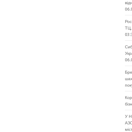
від
06.
Рос
ТЦ,
03:
Сиб
Укр
06.
Бре
шах
пок
Кор
біз
У Н
АЗС
міс