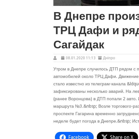
В Днепре произ
ТРЦ Дафи и ря
Сагайдак
08.01.2020 11:13
Дніпро
Утром в Днепре случилось ДТП рядом с п
автомобилей около ТРЦ Дафи. Движение 
стало известно из телеграм-канала &ldqu
зафиксированы несколько аварий. На лев
(ранее Воронцова) в ДТП попали 2 авто.
маршрута №3.&nbsp; Возле торгового-ра
проспекте Гагарина временно затруднено
неделе будет погода в Днепре.&nbsp; Ист
Facebook
Share on X