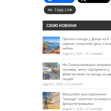
Copy Link
СВІЖІ НОВИНИ
Прогноз погоди у Дніпрі на 6
серпня: спекотний день з яс
небом
August 6, 2026
0 Comment
На Синельниківщині затрима
чоловіка, якого підозрюють у
вбивстві жінки та нападі на д
людей
August 5, 2026
0 Comment
Масштабні знеструмлення:
“шахеди” налетіли на енергоо
Дніпропетровщини
August 5, 2026
0 Comment