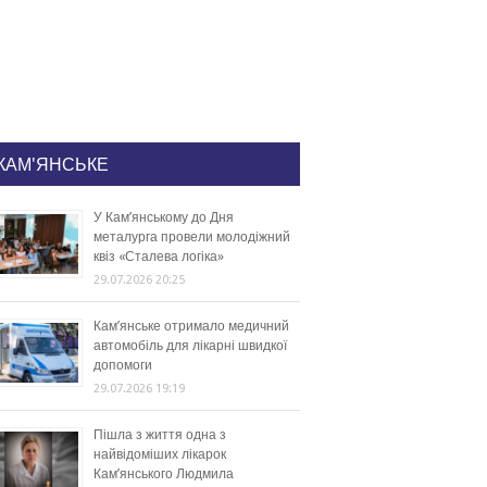
КАМ'ЯНСЬКЕ
У Кам’янському до Дня
металурга провели молодіжний
квіз «Сталева логіка»
29.07.2026 20:25
Кам’янське отримало медичний
автомобіль для лікарні швидкої
допомоги
29.07.2026 19:19
Пішла з життя одна з
найвідоміших лікарок
Кам’янського Людмила