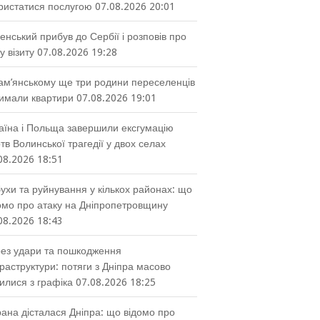
ристатися послугою
07.08.2026 20:01
енський прибув до Сербії і розповів про
у візиту
07.08.2026 19:28
ам’янському ще три родини переселенців
имали квартири
07.08.2026 19:01
аїна і Польща завершили ексгумацію
тв Волинської трагедії у двох селах
08.2026 18:51
ухи та руйнування у кількох районах: що
омо про атаку на Дніпропетровщину
08.2026 18:43
ез удари та пошкодження
раструктури: потяги з Дніпра масово
илися з графіка
07.08.2026 18:25
ана дісталася Дніпра: що відомо про