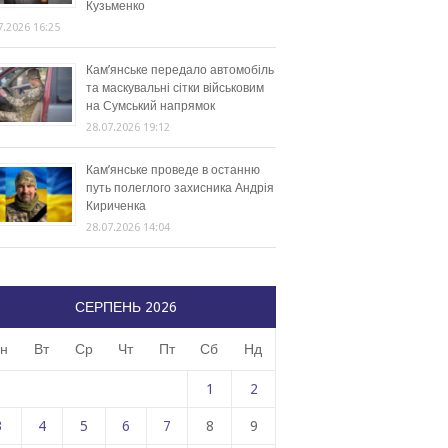
Кузьменко
7.2026 16:25
Кам’янське передало автомобіль
та маскувальні сітки військовим
на Сумський напрямок
28.07.2026 19:12
Кам’янське проведе в останню
путь полеглого захисника Андрія
Кириченка
28.07.2026 14:04
СЕРПЕНЬ 2026
н
Вт
Ср
Чт
Пт
Сб
Нд
1
2
3
4
5
6
7
8
9