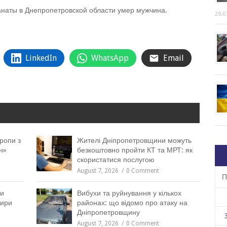
ранаты в Днепропетровской области умер мужчина.
29.0
LinkedIn
WhatsApp
Email
ропи з
Жителі Дніпропетровщини можуть
н»
безкоштовно пройти КТ та МРТ: як
скористатися послугою
August 7, 2026
0 Comment
П
ни
Вибухи та руйнування у кількох
тири
районах: що відомо про атаку на
Дніпропетровщину
August 7, 2026
0 Comment