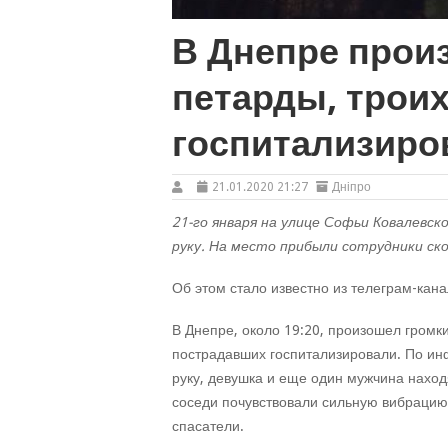
В Днепре прои
петарды, троих
госпитализиро
21.01.2020 21:27
Дніпро
21-го января на улице Софьи Ковалевс
руку. На место прибыли сотрудники ск
Об этом стало известно из телеграм-кана
В Днепре, около 19:20, произошел громк
пострадавших госпитализировали. По и
руку, девушка и еще один мужчина наход
соседи почувствовали сильную вибрацию
спасатели.