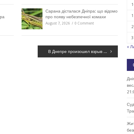
1
Сарана дісталася Дніпра: що відомо
1
пра
про появу небезпечної комахи
August 7, 2026
0 Comment
2
3
« Л
В Днепре произошел взрыв петарды, двоих человек госпитализировали – ФОТО, ВИДЕО
Дні
вес
21:
Суд
Тра
Жит
без