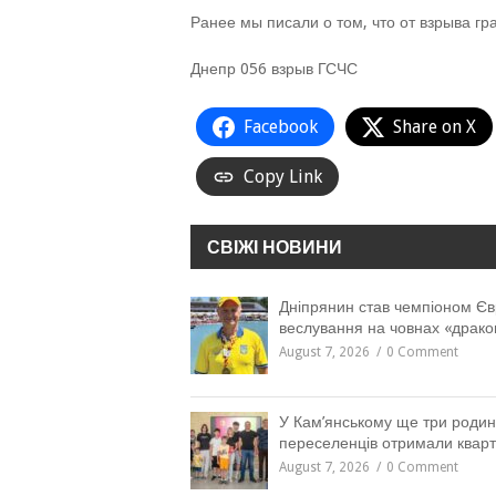
Ранее мы писали о том, что от взрыва г
Днепр 056 взрыв ГСЧС
Facebook
Share on X
Copy Link
СВІЖІ НОВИНИ
Дніпрянин став чемпіоном Єв
веслування на човнах «драко
August 7, 2026
0 Comment
У Кам’янському ще три роди
переселенців отримали квар
August 7, 2026
0 Comment