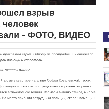
зошел взрыв
 человек
вали – ФОТО, ВИДЕО
кой прогремел взрыв. Одному из пострадавших оторвало
орой помощи и спасатели.
ла “Х****й Днепр”.
ий взрыв в квартире на улице Софьи Ковалевской. Троих
нформации источника, пострадавшему мужчине оторвало
ятся в тяжелом состоянии. Взрывом выбило стекла, многие
. На место прибыли сотрудники полиции, скорой помощи и