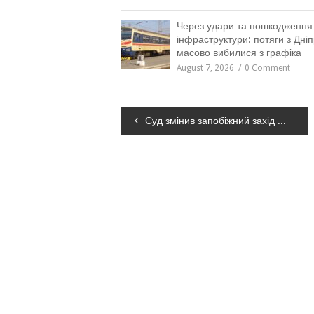
Через удари та пошкодження
інфраструктури: потяги з Дні
масово вибилися з графіка
August 7, 2026
0 Comment
Навігація
Суд змінив запобіжний захід ексочільнику поліції Одещини
записів