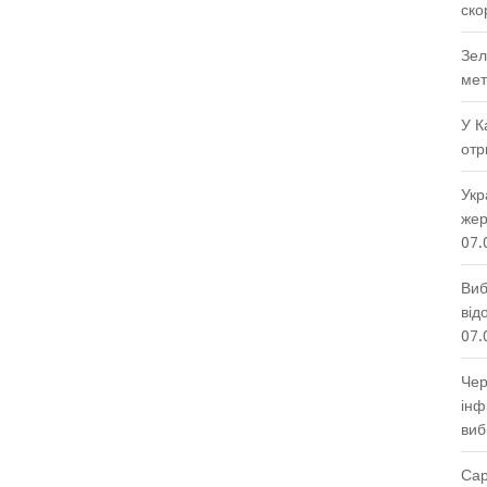
ско
Зел
мет
У К
отр
Укр
жер
07.
Виб
від
07.
Чер
інф
виб
Сар