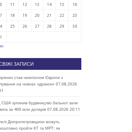
0
11
12
13
14
15
16
7
18
19
20
21
22
23
4
25
26
27
28
29
30
1
ип
СВІЖІ ЗАПИСИ
прянин став чемпіоном Європи з
лування на човнах «дракон»
07.08.2026
01
 США зупинив будівництво бальної зали
мпа за 400 млн доларів
07.08.2026 20:11
елі Дніпропетровщини можуть
коштовно пройти КТ та МРТ: як