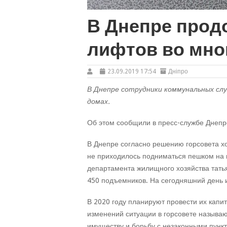
В Днепре прод
лифтов во мно
23.09.2019 17:54
Дніпро
В Днепре сотрудники коммунальных с
домах.
Об этом сообщили в пресс-службе Днепро
В Днепре согласно решению горсовета х
не приходилось подниматься пешком на 
департамента жилищного хозяйства татья
450 подъемников. На сегодняшний день и
В 2020 году планируют провести их капи
изменений ситуации в горсовете называ
имуществу и борьбу с незаконными пунк