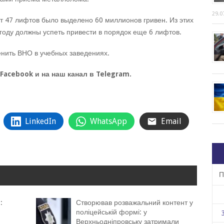
29.0
т 47 лифтов было выделено 60 миллионов гривен. Из этих
году должны успеть привести в порядок еще 6 лифтов.
енить ВНО в учебных заведениях.
Facebook и на наш канал в Telegram.
LinkedIn
WhatsApp
Email
П
:
Створював розважальний контент у
поліцейській формі: у
Верхньодніпровську затримали