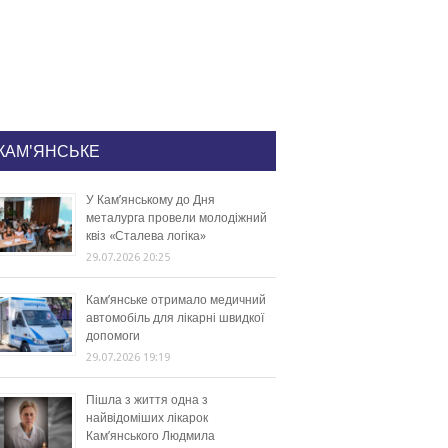
КАМ'ЯНСЬКЕ
У Кам’янському до Дня
металурга провели молодіжний
квіз «Сталева логіка»
29.07.2026 20:25
Кам’янське отримало медичний
автомобіль для лікарні швидкої
допомоги
29.07.2026 19:19
Пішла з життя одна з
найвідоміших лікарок
Кам’янського Людмила