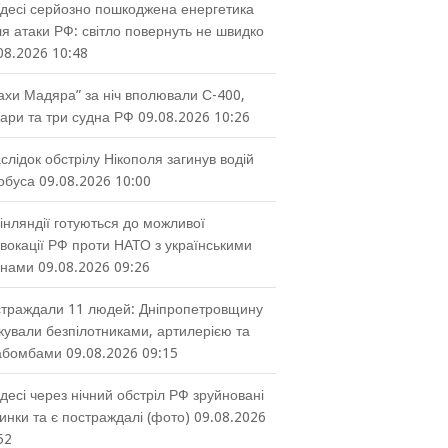
десі серйозно пошкоджена енергетика
ля атаки РФ: світло повернуть не швидко
08.2026 10:48
ахи Мадяра” за ніч вполювали С-400,
ари та три судна РФ
09.08.2026 10:26
слідок обстрілу Нікополя загинув водій
обуса
09.08.2026 10:00
інляндії готуються до можливої
вокації РФ проти НАТО з українськими
онами
09.08.2026 09:26
траждали 11 людей: Дніпропетровщину
кували безпілотниками, артилерією та
абомбами
09.08.2026 09:15
десі через нічний обстріл РФ зруйновані
инки та є постраждалі (фото)
09.08.2026
52