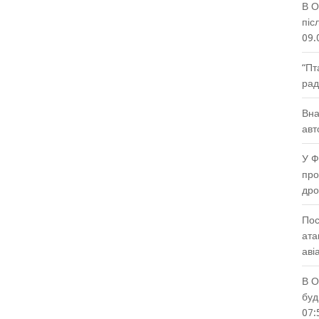
В О
піс
09.
“Пт
рад
Вна
авт
У Ф
про
др
Пос
ата
аві
В О
буд
07: