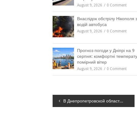
August 9, 2026
0 Comment
Внаслідок обстрілу Нікополя 
водій автобуса
August 9, 2026
0 Comment
Прогноз погоди у Дніпрі на 9
серпня: комфортні температу
помірний вітер
August 9, 2026
0 Comment
Навігація
В Днепропетровской области мужчина хранил дома партию опия, – ФОТО
записів