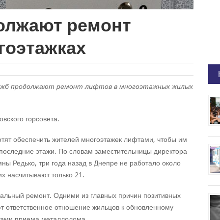
олжают ремонт
гоэтажках
лужб продолжают ремонт лифтов в многоэтажных жилых
вского горсовета.
отят обеспечить жителей многоэтажек лифтами, чтобы им
последние этажи. По словам заместительницы директора
ны Редько, три года назад в Днепре не работало около
х насчитывают только 21.
тальный ремонт. Одними из главных причин позитивных
ют ответственное отношение жильцов к обновленному
тами приема металлолома.