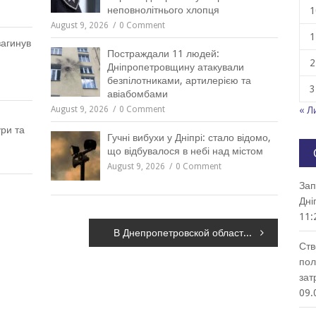
неповнолітнього хлопця
1
August 9, 2026
0 Comment
1
загинув
Постраждали 11 людей:
2
Дніпропетровщину атакували
безпілотниками, артилерією та
3
авіабомбами
August 9, 2026
0 Comment
« Л
ри та
Гучні вибухи у Дніпрі: стало відомо,
що відбувалося в небі над містом
August 9, 2026
0 Comment
Зап
Дні
11:
В Днепропетровской области кошка провалилась в колодец, – ВИДЕО
Ств
пол
зат
09.