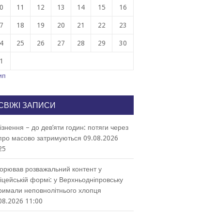
0
11
12
13
14
15
16
7
18
19
20
21
22
23
4
25
26
27
28
29
30
1
ип
СВІЖІ ЗАПИСИ
ізнення – до дев’яти годин: потяги через
про масово затримуються
09.08.2026
25
орював розважальний контент у
іцейській формі: у Верхньодніпровську
римали неповнолітнього хлопця
08.2026 11:00