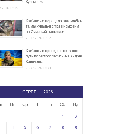
Кузьменко
7.2026 16:25
Кам’янське передало автомобіль
та маскувальні сітки військовим
на Сумський напрямок
28.07.2026 19:12
Кам’янське проведе в останню
путь полеглого захисника Андрія
Кириченка
28.07.2026 14:04
СЕРПЕНЬ 2026
н
Вт
Ср
Чт
Пт
Сб
Нд
1
2
3
4
5
6
7
8
9