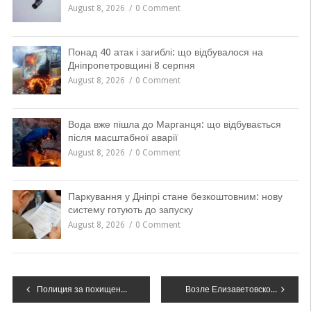
August 8, 2026
0 Comment
Понад 40 атак і загиблі: що відбувалося на
Дніпропетровщині 8 серпня
August 8, 2026
0 Comment
Вода вже пішла до Марганця: що відбувається
після масштабної аварії
August 8, 2026
0 Comment
Паркування у Дніпрі стане безкоштовним: нову
систему готують до запуску
August 8, 2026
0 Comment
Навігація
Полиция за похищение человека разыскивает павлоградца
Возле Елизаветовского котлована выгорело 4 га леса