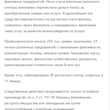
фиктивных предприятий. На их счета компании реального
сектора экономики перечисляли деньги якобы за
приобретенные товары или услуги. В дальнейшем эти
средства перечислялись на расчетные счета физлиц,
снимались через банкоматы и передавались заказчикам
таких услуг за вычетом вознаграждения за услуги.
Правоохранители изъяли 220 тыс. гривен наличными, 33
печати различных предприятий с признаками фиктивности,
компьютерную технику, чековые книжки, банковские карты,
черновые записи, финансово-хозяйственные документы,
ориентировочной стоимостью около 8 млн грн.
Кроме того, заблокированы 45 расчетных счетов, открытых в
11 банках.
Следственные действия продолжаются, начато уголовное
производство по ч. 3 ст. 191 УК Украины (присвоение,
растрата имущества или завладение им путем
злоупотребления служебным положением).