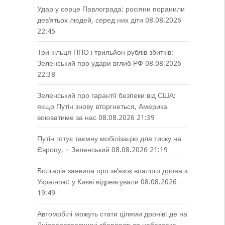
Удар у серце Павлограда: росіяни поранили
дев’ятьох людей, серед них діти
08.08.2026
22:45
Три кільця ППО і трильйон рублів збитків:
Зеленський про удари вглиб РФ
08.08.2026
22:38
Зеленський про гарантії безпеки від США:
якщо Путін знову вторгнеться, Америка
воюватиме за нас
08.08.2026 21:39
Путін готує таємну мобілізацію для тиску на
Європу, – Зеленський
08.08.2026 21:19
Болгарія заявила про зв’язок впалого дрона з
Україною: у Києві відреагували
08.08.2026
19:49
Автомобілі можуть стати цілями дронів: де на