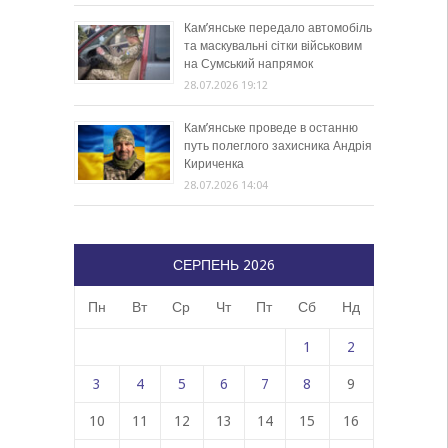
Кам’янське передало автомобіль
та маскувальні сітки військовим
на Сумський напрямок
28.07.2026 19:12
Кам’янське проведе в останню
путь полеглого захисника Андрія
Кириченка
28.07.2026 14:04
СЕРПЕНЬ 2026
Пн
Вт
Ср
Чт
Пт
Сб
Нд
1
2
3
4
5
6
7
8
9
10
11
12
13
14
15
16