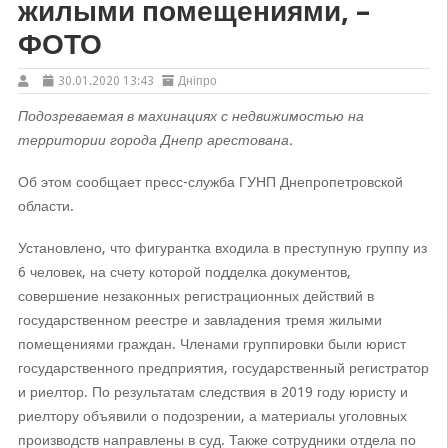
жилыми помещениями, –
ФОТО
30.01.2020 13:43
Дніпро
Подозреваемая в махинациях с недвижимостью на
территории города Днепр арестована.
Об этом сообщает пресс-служба ГУНП Днепропетровской
области.
Установлено, что фигурантка входила в преступную группу из
6 человек, на счету которой подделка документов,
совершение незаконных регистрационных действий в
государственном реестре и завладения тремя жилыми
помещениями граждан. Членами группировки были юрист
государственного предприятия, государственный регистратор
и риелтор. По результатам следствия в 2019 году юристу и
риелтору объявили о подозрении, а материалы уголовных
производств направлены в суд. Также сотрудники отдела по