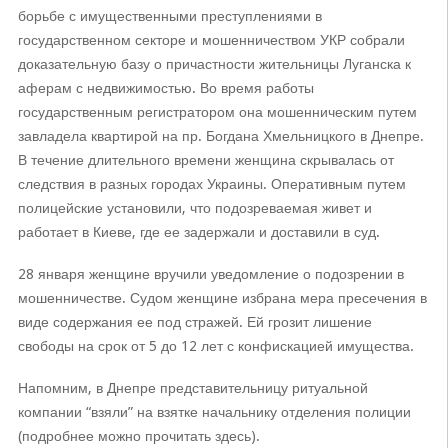
борьбе с имущественными преступлениями в
государственном секторе и мошенничеством УКР собрали
доказательную базу о причастности жительницы Луганска к
аферам с недвижимостью. Во время работы
государственным регистратором она мошенническим путем
завладела квартирой на пр. Богдана Хмельницкого в Днепре.
В течение длительного времени женщина скрывалась от
следствия в разных городах Украины. Оперативным путем
полицейские установили, что подозреваемая живет и
работает в Киеве, где ее задержали и доставили в суд.
28 января женщине вручили уведомление о подозрении в
мошенничестве. Судом женщине избрана мера пресечения в
виде содержания ее под стражей. Ей грозит лишение
свободы на срок от 5 до 12 лет с конфискацией имущества.
Напомним, в Днепре представительницу ритуальной
компании “взяли” на взятке начальнику отделения полиции
(подробнее можно прочитать здесь).