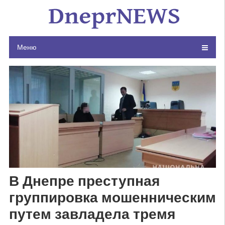
Skip
to
content
Меню
В Днепре преступная
группировка мошенническим
путем завладела тремя