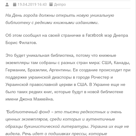
19.04.2019 16:43
Дніпро
На День города должны открыть новую уникальную
библиотеку с редкими книжными изданиями.
Об этом сообщил на своей страничке в Facebook мэр Днепра
Борис Филатов.
Это будет уникальная библиотека, потому что книжные
экземпляры там собраны с разных стран мира: США, Канады,
Германии, Бразилии, Аргентины. Ее создание происходит при
поддержке украинской диаспоры в городе Рочестер и
Украинской православной церкви в США. В Украине еще не
было таких редких книг, которые будут в новой библиотеке
имени Джона Маккейна.
“Библиотечный фонд – это тысячи редкостных и очень
ценных экземпляров, среди которых и аутентичные
образцы букинистической литературы. Украина их еще не
видела. Речь идет о подшивках прессы, которые