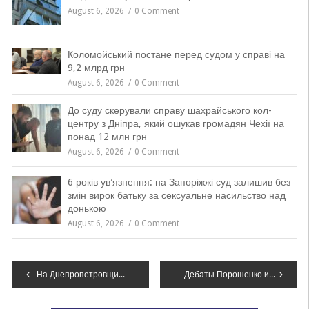
August 6, 2026
0 Comment
Коломойський постане перед судом у справі на
9,2 млрд грн
August 6, 2026
0 Comment
До суду скерували справу шахрайського кол-
центру з Дніпра, який ошукав громадян Чехії на
понад 12 млн грн
August 6, 2026
0 Comment
6 років увʼязнення: на Запоріжжі суд залишив без
змін вирок батьку за сексуальне насильство над
донькою
August 6, 2026
0 Comment
Навігація
На Днепропетровщине полиция взяла под охрану все избирательные участки, – ФОТО
Дебаты Порошенко и Зеленского на “Олимпийском”: текстовая трансляция
записів