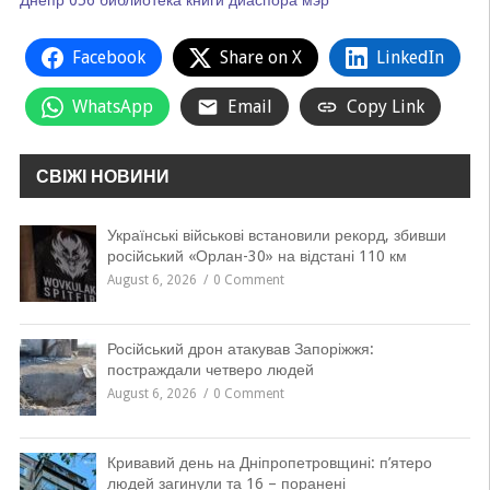
Днепр
056
библиотека
книги
диаспора
мэр
Facebook
Share on X
LinkedIn
WhatsApp
Email
Copy Link
СВІЖІ НОВИНИ
Українські військові встановили рекорд, збивши
російський «Орлан-30» на відстані 110 км
August 6, 2026
0 Comment
Російський дрон атакував Запоріжжя:
постраждали четверо людей
August 6, 2026
0 Comment
Кривавий день на Дніпропетровщині: п’ятеро
людей загинули та 16 – поранені