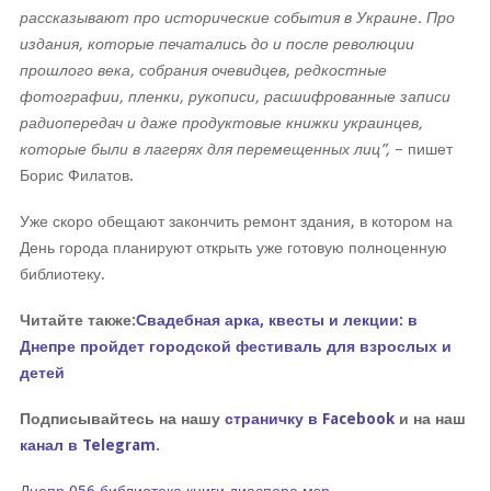
рассказывают про исторические события в Украине. Про
издания, которые печатались до и после революции
прошлого века, собрания очеви
дцев, редкостные
фотографии, пленки, рукописи, расшифрованные записи
радиопередач и даже продуктовые книжки украинцев,
которые были в лагерях для перемещенных лиц”,
– пишет
Борис Филатов.
Уже скоро обещают закончить ремонт здания, в котором на
День города планируют открыть уже готовую полноценную
библиотеку.
Читайте также:
Свадебная ар
ка, квесты и лекции: в
Днепре пройдет городской фестиваль для взрослых и
детей
Подписывайтесь на нашу
страничку в Facebook
и на наш
канал в Telegram
.