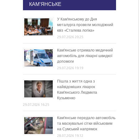
КАМ'ЯНСЬКЕ
У Кам’янському до Дня
металурга провели молодіжний
квіз «Сталева логіка»
29.07.2026 20:25
Кам’янське отримало медичний
автомобіль для лікарні швидкої
допомоги
29.07.2026 19:19
Пішла з життя одна з
найвідоміших лікарок
Кам’янського Людмила
Кузьменко
29.07.2026 16:25
Кам’янське передало автомобіль
та маскувальні сітки військовим
на Сумський напрямок
28.07.2026 19:12