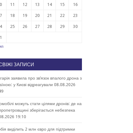
0
11
12
13
14
15
16
7
18
19
20
21
22
23
4
25
26
27
28
29
30
1
ип
СВІЖІ ЗАПИСИ
гарія заявила про зв’язок впалого дрона з
аїною: у Києві відреагували
08.08.2026
49
омобілі можуть стати цілями дронів: де на
пропетровщині зберігається небезпека
08.2026 19:10
бія виділить 2 млн євро для підтримки