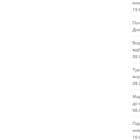
ене
19:
Пон
Дні
Вод
від
08.
Тур
мор
08.
Мар
до 
08.
Пар
нов
16: