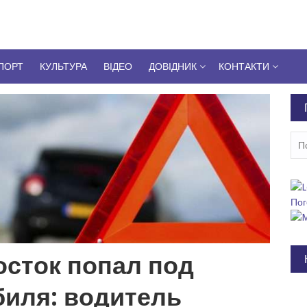
ПОРТ
КУЛЬТУРА
ВІДЕО
ДОВІДНИК
КОНТАКТИ
Пош
Пог
осток попал под
биля: водитель