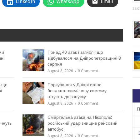
LinkedIn
WhatsApp
Email
29.0
ми
Понад 40 атак і загиблі: що
ні
відбувалося на Дніпропетровщині 8
серпня
August 8, 2026
0 Comment
: що
Паркування у Дніпрі стане
ї
безкоштовним: нову систему
готують до запуску
August 8, 2026
0 Comment
П
Смертельна атака на Нікополь:
очнуть
російський удар знищив рейсовий
автобус
August 8, 2026
0 Comment