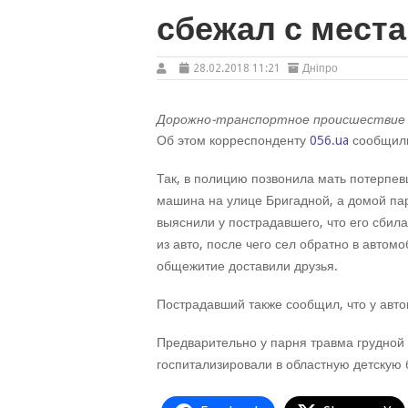
сбежал с мест
28.02.2018 11:21
Дніпро
Дорожно-транспортное происшествие пр
Об этом корреспонденту
056.ua
сообщили
Так, в полицию позвонила мать потерпев
машина на улице Бригадной, а домой пар
выяснили у пострадавшего, что его сбил
из авто, после чего сел обратно в автом
общежитие доставили друзья.
Пострадавший также сообщил, что у авто
Предварительно у парня травма грудной
госпитализировали в областную детскую 