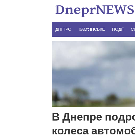
Skip
to
content
ДНІПРО
КАМ’ЯНСЬКЕ
ПОДІЇ
С
В Днепре подр
колеса автомо