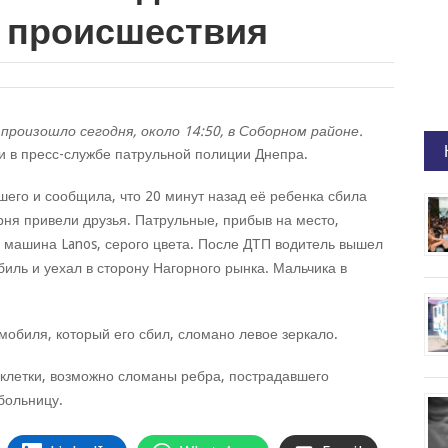
а происшествия
оизошло сегодня, около 14:50, в Соборном районе.
 в пресс-службе патрульной полиции Днепра.
шего и сообщила, что 20 минут назад её ребенка сбила
ня привели друзья. Патрульные, прибыв на место,
а машина Lanos, серого цвета. После ДТП водитель вышел
обиль и уехал в сторону Нагорного рынка. Мальчика в
мобиля, который его сбил, сломано левое зеркало.
 клетки, возможно сломаны ребра, пострадавшего
больницу.