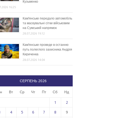
Кузьменко
7.2026 16:25
Кам’янське передало автомобіль
та маскувальні сітки військовим
на Сумський напрямок
28.07.2026 19:12
Кам’янське проведе в останню
путь полеглого захисника Андрія
Кириченка
28.07.2026 14:04
СЕРПЕНЬ 2026
н
Вт
Ср
Чт
Пт
Сб
Нд
1
2
3
4
5
6
7
8
9