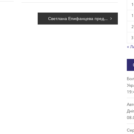
1
1
Светлана Епифанцева предложила мэру уволить ее
2
3
« Л
Бол
Укр
19:
Авт
Дні
08.
Сер