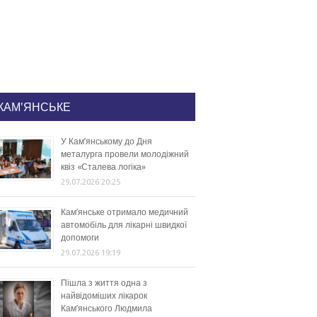
КАМ'ЯНСЬКЕ
У Кам’янському до Дня
металурга провели молодіжний
квіз «Сталева логіка»
29.07.2026 20:25
Кам’янське отримало медичний
автомобіль для лікарні швидкої
допомоги
29.07.2026 19:19
Пішла з життя одна з
найвідоміших лікарок
Кам’янського Людмила