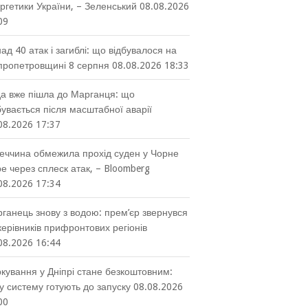
ргетики України, – Зеленський
08.08.2026
09
ад 40 атак і загиблі: що відбувалося на
пропетровщині 8 серпня
08.08.2026 18:33
а вже пішла до Марганця: що
бувається після масштабної аварії
08.2026 17:37
еччина обмежила прохід суден у Чорне
е через сплеск атак, – Bloomberg
08.2026 17:34
ганець знову з водою: прем’єр звернувся
керівників прифронтових регіонів
08.2026 16:44
кування у Дніпрі стане безкоштовним:
у систему готують до запуску
08.08.2026
00