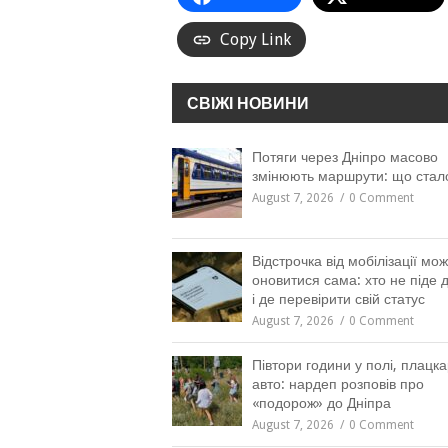
Copy Link
СВІЖІ НОВИНИ
Потяги через Дніпро масово
змінюють маршрути: що стал
August 7, 2026
0 Comment
Відстрочка від мобілізації мо
оновитися сама: хто не піде 
і де перевірити свій статус
August 7, 2026
0 Comment
Півтори години у полі, плацка
авто: нардеп розповів про
«подорож» до Дніпра
August 7, 2026
0 Comment