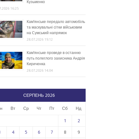
Кузьменко
7.2026 16:25
Кам’янське передало автомобіль
та маскувальні сітки військовим
на Сумський напрямок
28.07.2026 19:12
Кам’янське проведе в останню
путь полеглого захисника Андрія
Кириченка
28.07.2026 14:04
СЕРПЕНЬ 2026
н
Вт
Ср
Чт
Пт
Сб
Нд
1
2
3
4
5
6
7
8
9