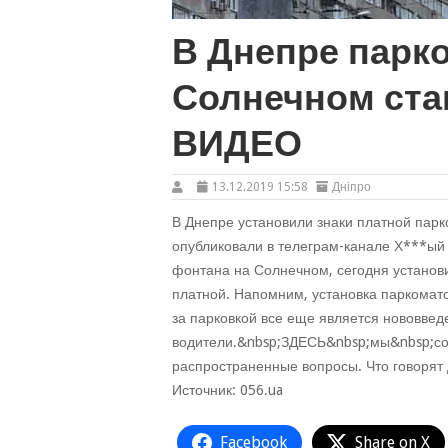
В Днепре парко
Солнечном ста
ВИДЕО
13.12.2019 15:58
Дніпро
В Днепре установили знаки платной пар
опубликовали в телеграм-канале Х***ый 
фонтана на Солнечном, сегодня установи
платной. Напомним, установка паркомато
за парковкой все еще является нововвед
водители.&nbsp;ЗДЕСЬ&nbsp;мы&nbsp;соб
распространенные вопросы. Что говорят 
Источник: 056.ua
Facebook
Share on X