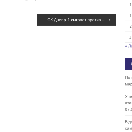
1
1
СК Днепр-1 сыграет против Александрии без двух игроков: в чем причина
2
3
« Л
Пот
мар
У п
ата
07.
Від
сам