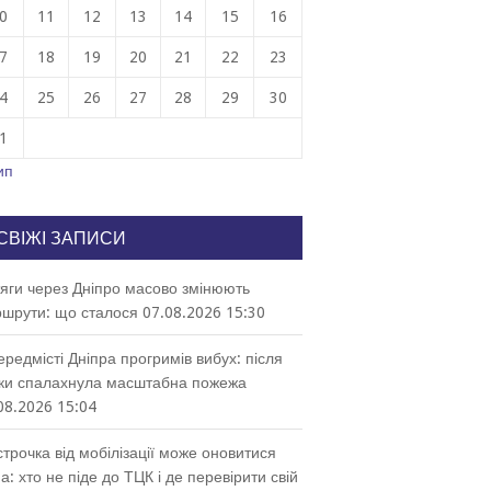
0
11
12
13
14
15
16
7
18
19
20
21
22
23
4
25
26
27
28
29
30
1
ип
СВІЖІ ЗАПИСИ
яги через Дніпро масово змінюють
шрути: що сталося
07.08.2026 15:30
ередмісті Дніпра прогримів вибух: після
ки спалахнула масштабна пожежа
08.2026 15:04
строчка від мобілізації може оновитися
а: хто не піде до ТЦК і де перевірити свій