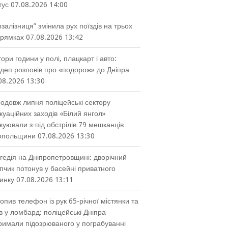
тус
07.08.2026 14:00
рзалізниця” змінила рух поїздів на трьох
рямках
07.08.2026 13:42
тори години у полі, плацкарт і авто:
деп розповів про «подорож» до Дніпра
08.2026 13:30
одовж липня поліцейські сектору
куаційних заходів «Білий янгол»
куювали з-під обстрілів 79 мешканців
опольщини
07.08.2026 13:30
гедія на Дніпропетровщині: дворічний
пчик потонув у басейні приватного
инку
07.08.2026 13:11
опив телефон із рук 65-річної містянки та
в у ломбард: поліцейські Дніпра
римали підозрюваного у пограбуванні