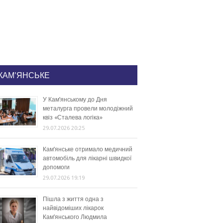
КАМ'ЯНСЬКЕ
У Кам’янському до Дня
металурга провели молодіжний
квіз «Сталева логіка»
29.07.2026 20:25
Кам’янське отримало медичний
автомобіль для лікарні швидкої
допомоги
29.07.2026 19:19
Пішла з життя одна з
найвідоміших лікарок
Кам’янського Людмила