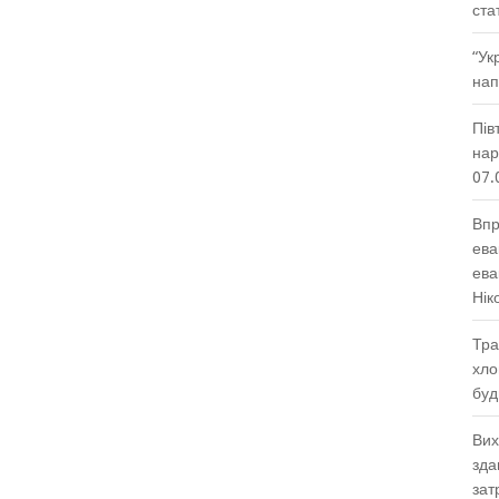
ста
“Ук
нап
Пів
нар
07.
Впр
ева
ева
Нік
Тра
хло
буд
Вих
зда
зат