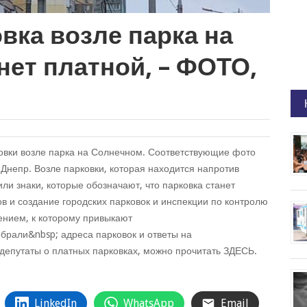
вка возле парка на
нет платной, – ФОТО,
ковки возле парка на Солнечном. Соответствующие фото
Днепр. Возле парковки, которая находится напротив
ли знаки, которые обозначают, что парковка станет
в и создание городских парковок и инспекции по контролю
ением, к которому привыкают
рали&nbsp; адреса парковок и ответы на
депутаты о платных парковках, можно прочитать ЗДЕСЬ.
LinkedIn
WhatsApp
Email