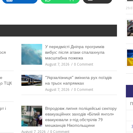
29.0
У передмісті Дніпра прогримів
ося
вибух: після атаки спалахнула
масштабна пожежа
August 7, 2026
0 Comment
же
“Укрзалізниця” змінила рух поїздів
до ТЦК
на трьох напрямках
August 7, 2026
0 Comment
П
рт і
Впродовж липня поліцейські сектору
евакуаційних заходів «Білий янгол»
евакуювали з-під обстрілів 79
мешканців Нікопольщини
August 7, 2026
0 Comment