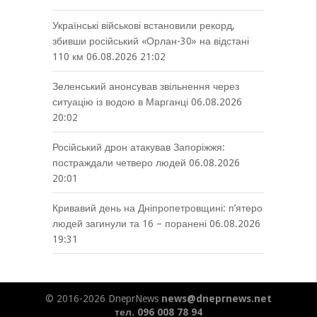
Українські військові встановили рекорд,
збивши російський «Орлан-30» на відстані
110 км
06.08.2026 21:02
Зеленський анонсував звільнення через
ситуацію із водою в Марганці
06.08.2026
20:02
Російський дрон атакував Запоріжжя:
постраждали четверо людей
06.08.2026
20:01
Кривавий день на Дніпропетровщині: п’ятеро
людей загинули та 16 – поранені
06.08.2026
19:31
© 2016-2026 DneprNews
news@dneprnews.net
тел. 096 008 78 94