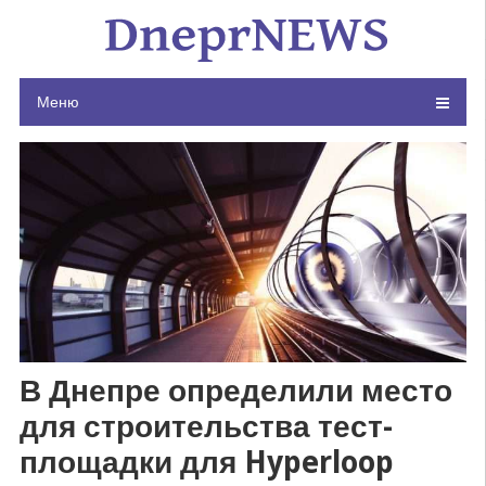
Skip
to
content
Меню
В Днепре определили место
для строительства тест-
площадки для Hyperloop