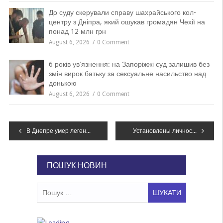
До суду скерували справу шахрайського кол-
центру з Дніпра, який ошукав громадян Чехії на
понад 12 млн грн
August 6, 2026
0 Comment
6 років увʼязнення: на Запоріжжі суд залишив без
змін вирок батьку за сексуальне насильство над
донькою
August 6, 2026
0 Comment
Навігація
В Днепре умер легендарный экстремал Юрий Ершов
Установлены личности грабителей, разыскиваемых в Днепре и других областях: фото
записів
ПОШУК НОВИН
Пошук: