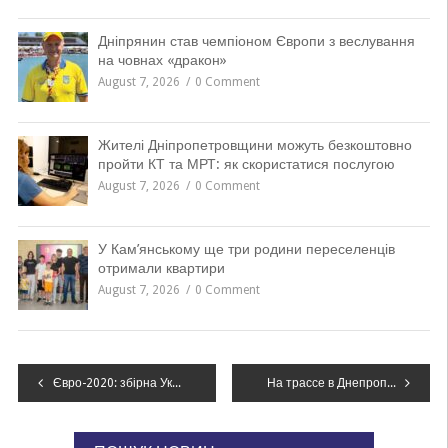
Дніпрянин став чемпіоном Європи з веслування
на човнах «дракон»
August 7, 2026
0 Comment
Жителі Дніпропетровщини можуть безкоштовно
пройти КТ та МРТ: як скористатися послугою
August 7, 2026
0 Comment
У Кам’янському ще три родини переселенців
отримали квартири
August 7, 2026
0 Comment
Навігація
Євро-2020: збірна України базуватиметься в Бухаресті, суперники житимуть удома
На трассе в Днепропетровской области загорелся автомобиль, – ФОТО
записів