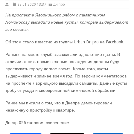
28.01.2020 13:37
Дніпро
На проспекте Яворницкого рядом с памятником
Ломоносову высадили новые кусты, которые выдерживают
все сезоны.
Об этом стало известно из группы Urban Dnipro на Facebook.
Раньше на месте клумб высаживали однолетние цветы. В
отличии от них, новые зеленые насаждения должны будут
прослужить городу долгое время. Кроме того, кусты
выдерживают и зимнее время год. По версии комментаторов,
на проспекте Яворницкого высадили самшиты. Данные кусты
требуют ухода и своевременной химической обработки.
Ранее мы писали о том, что в Днепре демонтировали
незаконную пристройку к квартире.
Днепр 056 экология озеленение