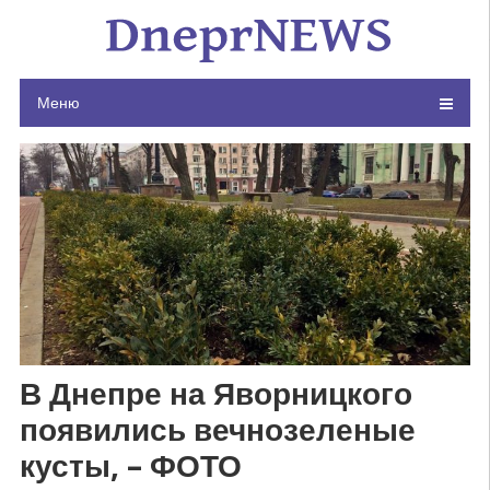
Skip
to
content
Меню
В Днепре на Яворницкого
появились вечнозеленые
кусты, – ФОТО